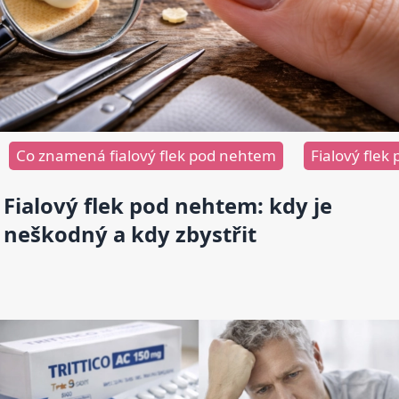
Co znamená fialový flek pod nehtem
Fialový fle
Fialový flek pod nehtem: kdy je
neškodný a kdy zbystřit