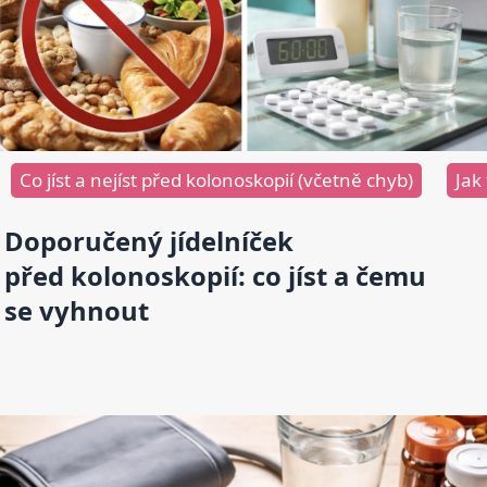
Co jíst a nejíst před kolonoskopií (včetně chyb)
Jak
Doporučený jídelníček
před kolonoskopií: co jíst a čemu
se vyhnout