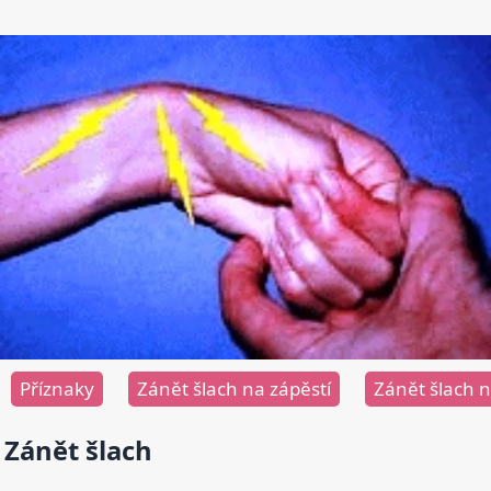
Příznaky
Zánět šlach na zápěstí
Zánět šlach n
Zánět šlach