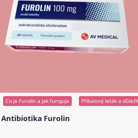
Co je Furolin a jak funguje
Příbalový leták a důlež
Antibiotika Furolin