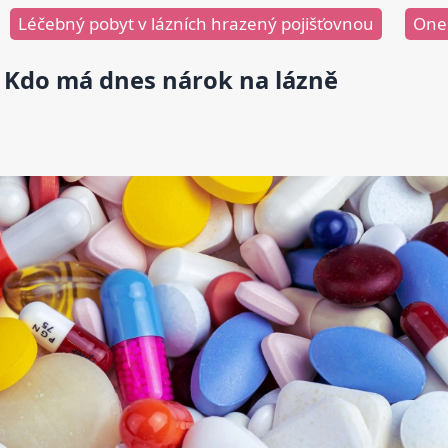
Léčebný pobyt v lázních hrazený pojišťovnou
One
Kdo má dnes nárok na lázně