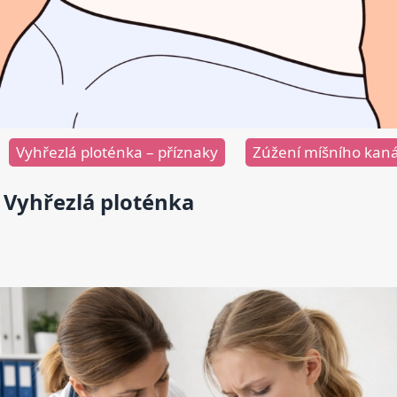
Vyhřezlá ploténka – příznaky
Zúžení míšního kan
Vyhřezlá ploténka