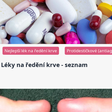
Nejlepší lék na ředění krve
Protidestičkové (antiag
Léky na ředění krve - seznam