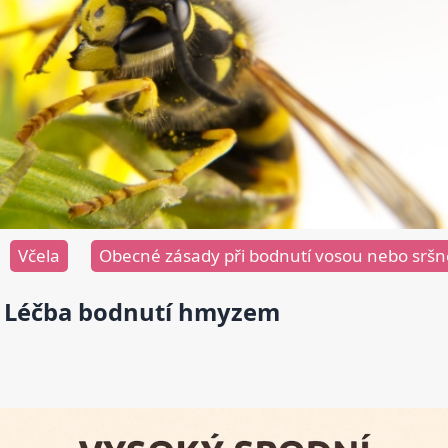
Včela
Obecné zásady při bodnutí vosou nebo srš
Léčba bodnutí hmyzem