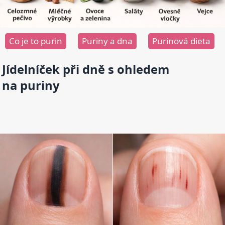
Co je to purin
Puriny a dna
Purinová dieta
Jídelníček při dně s ohledem
na puriny