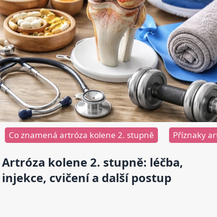
Co znamená artróza kolene 2. stupně
Příznaky ar
Artróza kolene 2. stupně: léčba,
injekce, cvičení a další postup