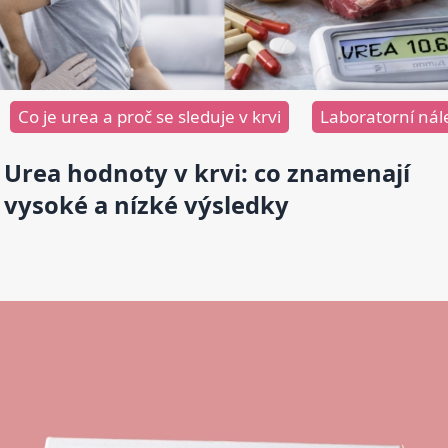
Co je urea a proč se sleduje v krvi
Laboratorní nál
Urea hodnoty v krvi: co znamenají
vysoké a nízké výsledky