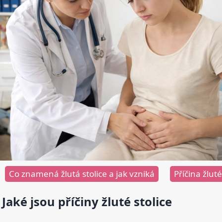
Co znamená žlutá stolice a jak vzniká
Příčina žlut
Jaké jsou příčiny žluté stolice