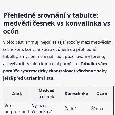
Přehledné srovnání v tabulce:
medvědí česnek vs konvalinka vs
ocún
V této části shrnuji nejdůležitější rozdíly mezi medvědím
česnekem, konvalinkou a ocúnem do přehledné
tabulky. Smyslem není nahradit pozorování v terénu,
ale vytvořit rychlou kontrolní pomůcku.
Tabulka vám
pomůže systematicky zkontrolovat všechny znaky
ještě před utržením listu.
Medvědí
Znak
Konvalinka
Ocún
česnek
Vůně
Výrazná
Žádná
Žádná
po promnutí
česneková