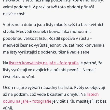
velmi podobné. V praxi právě toto období přináší
nejvíce chyb.
V březnu a dubnu jsou listy mladé, svěží a bez květních
stvolů. Medvědí česnek i konvalinka mohou mít
podobnou velikost listu. Rozdíl spočívá v růstu –
medvědí česnek vyrůstá jednotlivě, zatímco konvalinka
má listy vyrůstající z oddenku těsně vedle sebe.
Na
listech konvalinky na jaře – fotografie
je patrné, že
listy vyrůstají ve dvojicích a působí pevněji. Nemají
česnekovou vůni.
Ocún na jaře vytváří nápadný trs listů. Květy se objevují
až na podzim, což vede k častému omylu. Na
listech
ocúnu na jaře – fotografie
je vidět širší, masitější list bez
vůně.