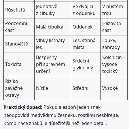
Jednotlivě
Ve dvojici
V hustém
Růst listů
z cibulky
z oddenku
trsu
Podzemní
Hlízovitá
Malá cibulka
Oddenek
část
část
Vlhký listnatý
Les, stinná
Louky,
Stanoviště
les
místa
zahrady
Bezpečný
Kolchicin –
Srdeční
Toxicita
při správném
vysoce
glykosidy
určení
toxický
Riziko
závažné
Nízké
Střední
Vysoké
otravy
Praktický dopad:
Pokud alespoň jeden znak
neodpovídá medvědímu česneku, rostlinu nesbírejte.
Kombinace znaků je důležitější než jeden detail.