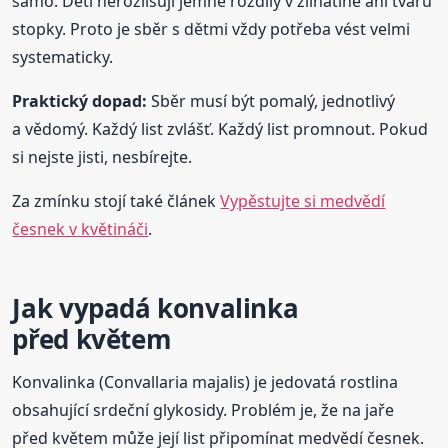
samo. Děti nerozlišují jemné rozdíly v žilnatině ani tvaru
stopky. Proto je sběr s dětmi vždy potřeba vést velmi
systematicky.
Praktický dopad:
Sběr musí být pomalý, jednotlivý
a vědomý. Každý list zvlášť. Každý list promnout. Pokud
si nejste jisti, nesbírejte.
Za zmínku stojí také článek
Vypěstujte si medvědí
česnek v květináči
.
Jak vypadá konvalinka
před květem
Konvalinka (Convallaria majalis) je jedovatá rostlina
obsahující srdeční glykosidy. Problém je, že na jaře
před květem může její list připomínat medvědí česnek.