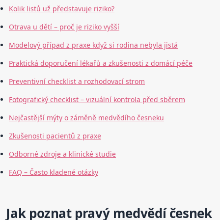
Kolik listů už představuje riziko?
Otrava u dětí – proč je riziko vyšší
Modelový případ z praxe když si rodina nebyla jistá
Praktická doporučení lékařů a zkušenosti z domácí péče
Preventivní checklist a rozhodovací strom
Fotografický checklist – vizuální kontrola před sběrem
Nejčastější mýty o záměně medvědího česneku
Zkušenosti pacientů z praxe
Odborné zdroje a klinické studie
FAQ – Často kladené otázky
Jak poznat pravý medvědí česnek