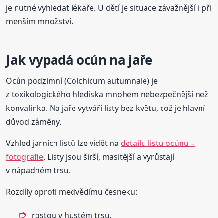
je nutné vyhledat lékaře. U dětí je situace závažnější i při
menším množství.
Jak vypadá ocún na jaře
Ocún podzimní (Colchicum autumnale) je
z toxikologického hlediska mnohem nebezpečnější než
konvalinka. Na jaře vytváří listy bez květu, což je hlavní
důvod záměny.
Vzhled jarních listů lze vidět na
detailu listu ocúnu –
fotografie
. Listy jsou širší, masitější a vyrůstají
v nápadném trsu.
Rozdíly oproti medvědímu česneku:
rostou v hustém trsu,