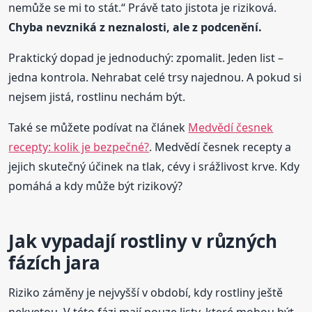
nemůže se mi to stát.“ Právě tato jistota je riziková.
Chyba nevzniká z neznalosti, ale z podcenění.
Praktický dopad je jednoduchý: zpomalit. Jeden list –
jedna kontrola. Nehrabat celé trsy najednou. A pokud si
nejsem jistá, rostlinu nechám být.
Také se můžete podívat na článek
Medvědí česnek
recepty: kolik je bezpečné?
. Medvědí česnek recepty a
jejich skutečný účinek na tlak, cévy i srážlivost krve. Kdy
pomáhá a kdy může být rizikový?
Jak vypadají rostliny v různých
fázích jara
Riziko záměny je nejvyšší v období, kdy rostliny ještě
nekvetou. V této fázi mají pouze listy, které mohou být