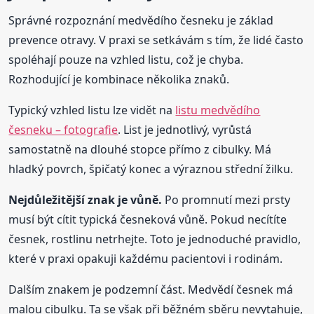
Správné rozpoznání medvědího česneku je základ
prevence otravy. V praxi se setkávám s tím, že lidé často
spoléhají pouze na vzhled listu, což je chyba.
Rozhodující je kombinace několika znaků.
Typický vzhled listu lze vidět na
listu medvědího
česneku – fotografie
. List je jednotlivý, vyrůstá
samostatně na dlouhé stopce přímo z cibulky. Má
hladký povrch, špičatý konec a výraznou střední žilku.
Nejdůležitější znak je vůně.
Po promnutí mezi prsty
musí být cítit typická česneková vůně. Pokud necítíte
česnek, rostlinu netrhejte. Toto je jednoduché pravidlo,
které v praxi opakuji každému pacientovi i rodinám.
Dalším znakem je podzemní část. Medvědí česnek má
malou cibulku. Ta se však při běžném sběru nevytahuje,