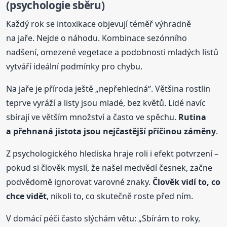
(psychologie sběru)
Každý rok se intoxikace objevují téměř výhradně
na jaře. Nejde o náhodu. Kombinace sezónního
nadšení, omezené vegetace a podobnosti mladých listů
vytváří ideální podmínky pro chybu.
Na jaře je příroda ještě „nepřehledná“. Většina rostlin
teprve vyráží a listy jsou mladé, bez květů. Lidé navíc
sbírají ve větším množství a často ve spěchu.
Rutina
a přehnaná jistota jsou nejčastější příčinou záměny
.
Z psychologického hlediska hraje roli i efekt potvrzení –
pokud si člověk myslí, že našel medvědí česnek, začne
podvědomě ignorovat varovné znaky.
Člověk vidí to, co
chce vidět
, nikoli to, co skutečně roste před ním.
V domácí péči často slýchám větu: „Sbírám to roky,