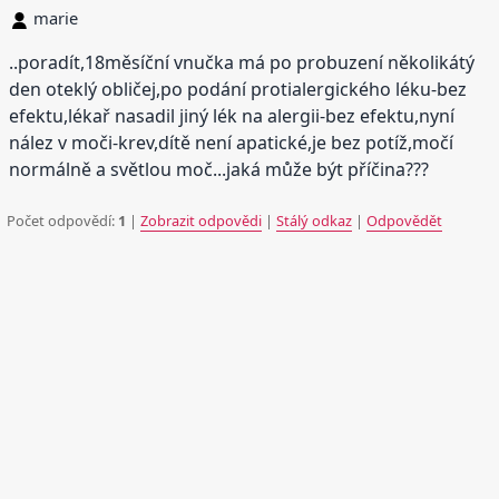
marie
..poradít,18měsíční vnučka má po probuzení několikátý
den oteklý obličej,po podání protialergického léku-bez
efektu,lékař nasadil jiný lék na alergii-bez efektu,nyní
nález v moči-krev,dítě není apatické,je bez potíž,močí
normálně a světlou moč...jaká může být příčina???
Počet odpovědí:
1
|
Zobrazit odpovědi
|
Stálý odkaz
|
Odpovědět