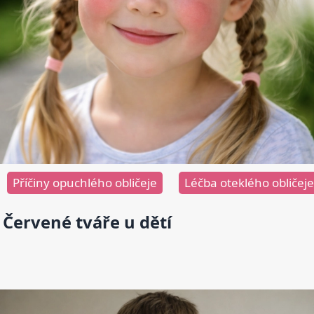
Příčiny opuchlého obličeje
Léčba oteklého obličeje
Červené tváře u dětí