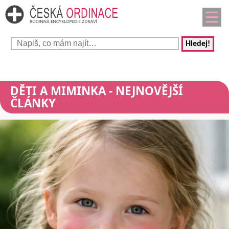
Hledej!
DĚTI A MIMINKA
- NEJNOVĚJŠÍ
ČLÁNKY