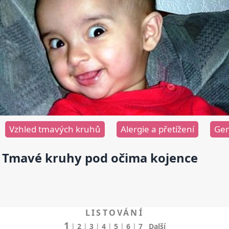
Vzhled tmavých kruhů
Alergie a přetížení
Gen
Tmavé kruhy pod očima kojence
LISTOVÁNÍ
1
|
2
|
3
|
4
|
5
|
6
|
7
Další