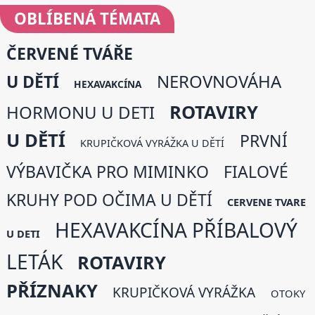
OBLÍBENÁ
TÉMATA
ČERVENÉ TVÁŘE
NEROVNOVÁHA
U DĚTÍ
HEXAVAKCÍNA
ROTAVIRY
HORMONU U DETI
U DĚTÍ
PRVNÍ
KRUPIČKOVÁ VYRÁŽKA U DĚTÍ
VÝBAVIČKA PRO MIMINKO
FIALOVÉ
KRUHY POD OČIMA U DĚTÍ
CERVENE TVARE
HEXAVAKCÍNA PŘÍBALOVÝ
U DETI
LETÁK
ROTAVIRY
PŘÍZNAKY
KRUPIČKOVÁ VYRÁŽKA
OTOKY