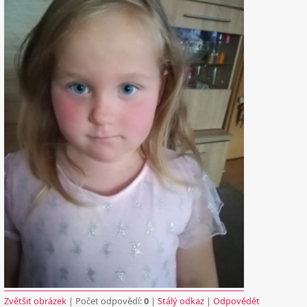
Zvětšit obrázek
| Počet odpovědí:
0
|
Stálý odkaz
|
Odpovědět