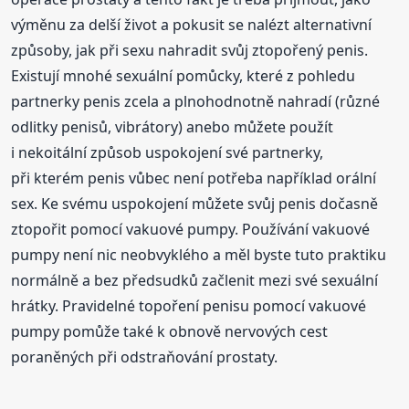
výměnu za delší život a pokusit se nalézt alternativní
způsoby, jak při sexu nahradit svůj ztopořený penis.
Existují mnohé sexuální pomůcky, které z pohledu
partnerky penis zcela a plnohodnotně nahradí (různé
odlitky penisů, vibrátory) anebo můžete použít
i nekoitální způsob uspokojení své partnerky,
při kterém penis vůbec není potřeba například orální
sex. Ke svému uspokojení můžete svůj penis dočasně
ztopořit pomocí vakuové pumpy. Používání vakuové
pumpy není nic neobvyklého a měl byste tuto praktiku
normálně a bez předsudků začlenit mezi své sexuální
hrátky. Pravidelné topoření penisu pomocí vakuové
pumpy pomůže také k obnově nervových cest
poraněných při odstraňování prostaty.