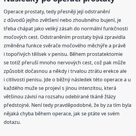
Operace prostaty, tedy přesněji její odstranění
z důvodů jejího zvětšení nebo zhoubného bujení, je
třeba chápat jako veliký zásah do normální funkčnosti
močových cest. Odstraněním prostaty bývá zpravidla
změněna funkce svěrače močového měchýře a právě
i topořivých tělísek v penisu. Během prostatektomie
se totiž přeruší mnoho nervových cest, což pak může
způsobit dočasnou a někdy i trvalou ztrátu erekce ale
i citlivosti penisu. Jde o běžný následek této operace a u
každého muže se projeví s jinou intenzitou, která
většinou závisí na rozsahu odebírané tkáně žlázy
předstojné. Není tedy pravděpodobné, že by za tím byla
nějaká chyba během operace, jak se ptáte ve svém
dotazu.