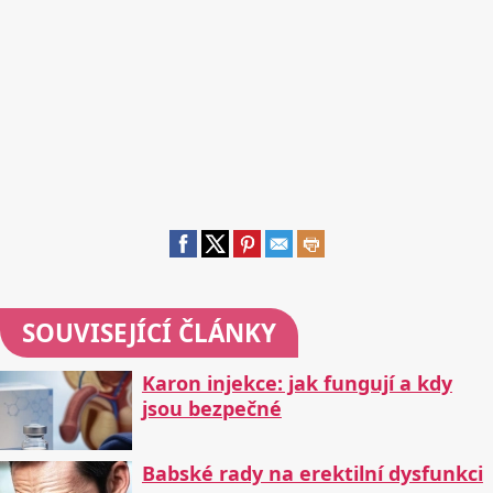
SOUVISEJÍCÍ ČLÁNKY
Karon injekce: jak fungují a kdy
jsou bezpečné
Babské rady na erektilní dysfunkci