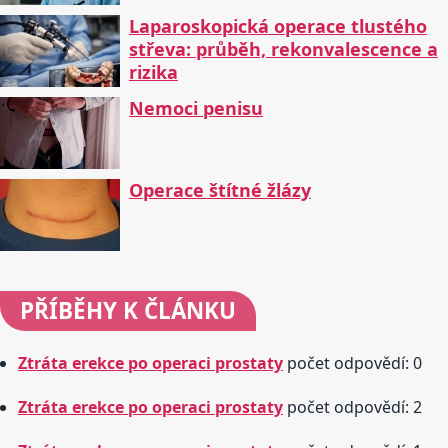
Laparoskopická operace tlustého
střeva: průběh, rekonvalescence a
rizika
Nemoci penisu
Operace štítné žlázy
PŘÍBĚHY
K ČLÁNKU
Ztráta erekce po operaci prostaty
počet odpovědí: 0
Ztráta erekce po operaci prostaty
počet odpovědí: 2