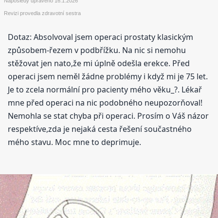
Naposledy upraveno
16.1.2026
Revizi provedla zdravotní sestra
Dotaz: Absolvoval jsem operaci prostaty klasickým
způsobem-řezem v podbřížku. Na nic si nemohu
stěžovat jen nato,že mi úplně odešla erekce. Před
operaci jsem neměl žádne problémy i když mi je 75 let.
Je to zcela normální pro pacienty mého věku_?. Lékař
mne před operaci na nic podobného neupozorňoval!
Nemohla se stat chyba při operaci. Prosím o Váš názor
respektíve,zda je nejaká cesta řešení součastného
mého stavu. Moc mne to deprimuje.