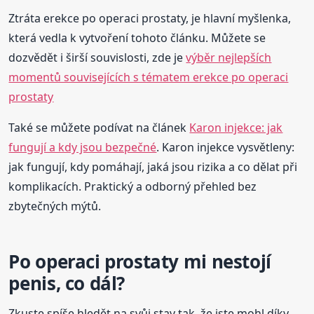
Ztráta erekce po operaci prostaty, je hlavní myšlenka,
která vedla k vytvoření tohoto článku. Můžete se
dozvědět i širší souvislosti, zde je
výběr nejlepších
momentů souvisejících s tématem erekce po operaci
prostaty
Také se můžete podívat na článek
Karon injekce: jak
fungují a kdy jsou bezpečné
. Karon injekce vysvětleny:
jak fungují, kdy pomáhají, jaká jsou rizika a co dělat při
komplikacích. Praktický a odborný přehled bez
zbytečných mýtů.
Po operaci prostaty mi nestojí
penis, co dál?
Zkuste spíše hledět na svůj stav tak, že jste mohl díky