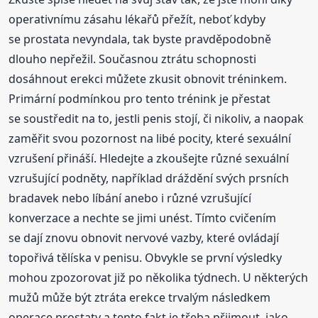
operativnímu zásahu lékařů přežít, neboť kdyby
se prostata nevyndala, tak byste pravděpodobně
dlouho nepřežil. Současnou ztrátu schopnosti
dosáhnout erekci můžete zkusit obnovit tréninkem.
Primární podmínkou pro tento trénink je přestat
se soustředit na to, jestli penis stojí, či nikoliv, a naopak
zaměřit svou pozornost na libé pocity, které sexuální
vzrušení přináší. Hledejte a zkoušejte různé sexuální
vzrušující podněty, například dráždění svých prsních
bradavek nebo líbání anebo i různé vzrušující
konverzace a nechte se jimi unést. Tímto cvičením
se dají znovu obnovit nervové vazby, které ovládají
topořivá tělíska v penisu. Obvykle se první výsledky
mohou zpozorovat již po několika týdnech. U některých
mužů může být ztráta erekce trvalým následkem
operace prostaty a tento fakt je třeba přijmout, jako