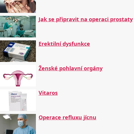
Jak se připravit na operaci prostaty
Erektilní dysfunkce
Ženské pohlavní orgány
Vitaros
Operace refluxu jícnu