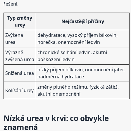
řešení.
Typ změny
Nejčastější příčiny
urey
Zvýšená
dehydratace, vysoký příjem bílkovin,
urea
horečka, onemocnění ledvin
Výrazně
chronické selhání ledvin, akutní
zvýšená urea
poškození ledvin
nízký příjem bílkovin, onemocnění jater,
Snížená urea
nadměrná hydratace
změny pitného režimu, fyzická zátěž,
Kolísání urey
akutní onemocnění
Nízká urea v krvi: co obvykle
znamená