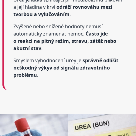
a její hladina v krvi
odráží rovnováhu mezi
tvorbou a vylučováním
.
Zvýšené nebo snížené hodnoty nemusí
automaticky znamenat nemoc.
Často jde
o reakci na pitný režim, stravu, zátěž nebo
akutní stav
.
Smyslem vyhodnocení urey je
správně odlišit
neškodný výkyv od signálu zdravotního
problému
.