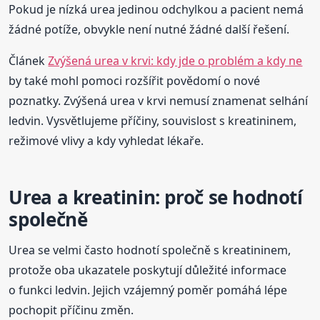
Pokud je nízká urea jedinou odchylkou a pacient nemá
žádné potíže, obvykle není nutné žádné další řešení.
Článek
Zvýšená urea v krvi: kdy jde o problém a kdy ne
by také mohl pomoci rozšířit povědomí o nové
poznatky. Zvýšená urea v krvi nemusí znamenat selhání
ledvin. Vysvětlujeme příčiny, souvislost s kreatininem,
režimové vlivy a kdy vyhledat lékaře.
Urea a kreatinin: proč se hodnotí
společně
Urea se velmi často hodnotí společně s kreatininem,
protože oba ukazatele poskytují důležité informace
o funkci ledvin. Jejich vzájemný poměr pomáhá lépe
pochopit příčinu změn.