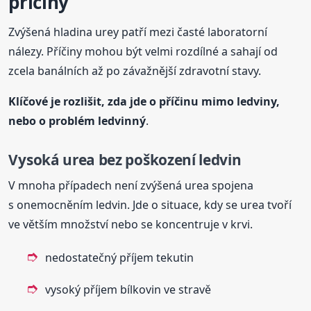
příčiny
Zvýšená hladina urey patří mezi časté laboratorní
nálezy. Příčiny mohou být velmi rozdílné a sahají od
zcela banálních až po závažnější zdravotní stavy.
Klíčové je rozlišit, zda jde o příčinu mimo ledviny,
nebo o problém ledvinný
.
Vysoká urea bez poškození ledvin
V mnoha případech není zvýšená urea spojena
s onemocněním ledvin. Jde o situace, kdy se urea tvoří
ve větším množství nebo se koncentruje v krvi.
nedostatečný příjem tekutin
vysoký příjem bílkovin ve stravě