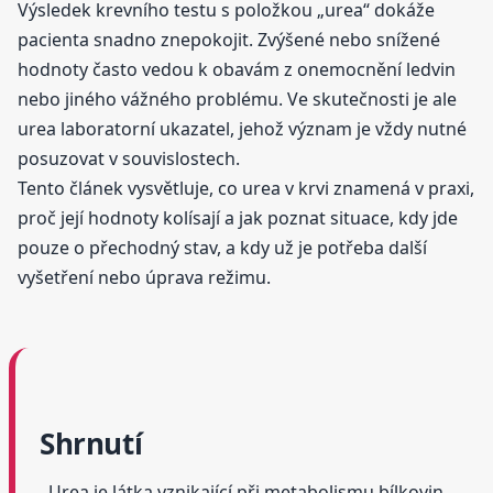
Výsledek krevního testu s položkou „urea“ dokáže
pacienta snadno znepokojit. Zvýšené nebo snížené
hodnoty často vedou k obavám z onemocnění ledvin
nebo jiného vážného problému. Ve skutečnosti je ale
urea laboratorní ukazatel, jehož význam je vždy nutné
posuzovat v souvislostech.
Tento článek vysvětluje, co urea v krvi znamená v praxi,
proč její hodnoty kolísají a jak poznat situace, kdy jde
pouze o přechodný stav, a kdy už je potřeba další
vyšetření nebo úprava režimu.
Shrnutí
Urea je látka vznikající při metabolismu bílkovin