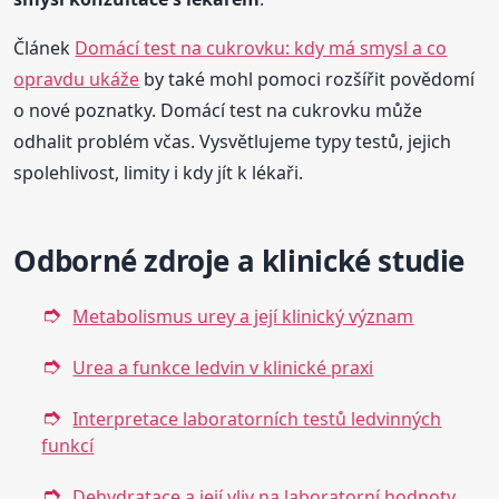
Článek
Domácí test na cukrovku: kdy má smysl a co
opravdu ukáže
by také mohl pomoci rozšířit povědomí
o nové poznatky. Domácí test na cukrovku může
odhalit problém včas. Vysvětlujeme typy testů, jejich
spolehlivost, limity i kdy jít k lékaři.
Odborné zdroje a klinické studie
Metabolismus urey a její klinický význam
Urea a funkce ledvin v klinické praxi
Interpretace laboratorních testů ledvinných
funkcí
Dehydratace a její vliv na laboratorní hodnoty