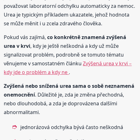
považovat laboratorní odchylku automaticky za nemoc.
Urea je typickým příkladem ukazatele, jehož hodnota
se může měnit i u zcela zdravého člověka.
Pokud vás zajímá,
co konkrétně znamená zvýšená
urea v krvi
, kdy je ještě neškodná a kdy už může
signalizovat problém, podrobně se tomuto tématu
věnujeme v samostatném článku
Zvýšená urea v krvi –
kdy jde o problém a kdy ne
.
Zvýšená nebo snížená urea sama o sobě neznamená
onemocnění
. Důležité je, zda je změna přechodná,
nebo dlouhodobá, a zda je doprovázena dalšími
abnormalitami.
jednorázová odchylka bývá často neškodná