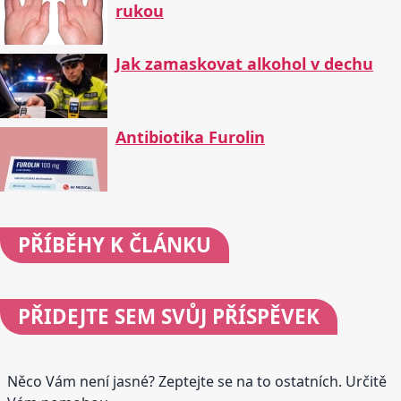
rukou
Jak zamaskovat alkohol v dechu
Antibiotika Furolin
PŘÍBĚHY
K ČLÁNKU
PŘIDEJTE
SEM SVŮJ PŘÍSPĚVEK
Něco Vám není jasné? Zeptejte se na to ostatních. Určitě