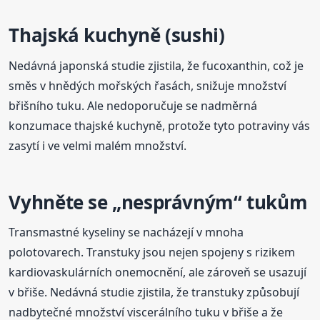
Thajská kuchyně (sushi)
Nedávná japonská studie zjistila, že fucoxanthin, což je
směs v hnědých mořských řasách, snižuje množství
břišního tuku. Ale nedoporučuje se nadměrná
konzumace thajské kuchyně, protože tyto potraviny vás
zasytí i ve velmi malém množství.
Vyhněte se „nesprávným“ tukům
Transmastné kyseliny se nacházejí v mnoha
polotovarech. Transtuky jsou nejen spojeny s rizikem
kardiovaskulárních onemocnění, ale zároveň se usazují
v břiše. Nedávná studie zjistila, že transtuky způsobují
nadbytečné množství viscerálního tuku v břiše a že