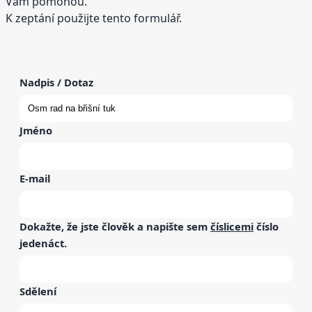
Vám pomohou.
K zeptání použijte tento formulář.
Nadpis / Dotaz
Jméno
E-mail
Dokažte, že jste člověk a napište sem
číslicemi
číslo
jedenáct
.
Sdělení