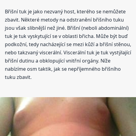
Břišní tuk je jako nezvaný host, kterého se nemůžete
zbavit. Některé metody na odstranění břišního tuku
jsou však slibnější než jiné. Břišní (neboli abdominální)
tuk je tuk vyskytující se v oblasti břicha. Může být buď
podkožní, tedy nacházející se mezi kůží a břišní stěnou,
nebo takzvaný viscerální. Viscerální tuk je tuk vystýlající
břišní dutinu a obklopující vnitřní orgány. Níže
nabízíme osm taktik, jak se nepříjemného břišního
tuku zbavit.