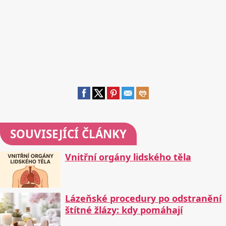
SOUVISEJÍCÍ ČLÁNKY
Vnitřní orgány lidského těla
Lázeňské procedury po odstranění
štítné žlázy: kdy pomáhají