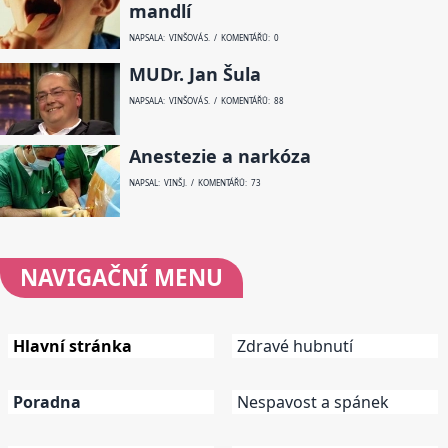
mandlí
NAPSALA: VINŠOVÁ S. / KOMENTÁŘŮ: 0
MUDr. Jan Šula
NAPSALA: VINŠOVÁ S. / KOMENTÁŘŮ: 88
Anestezie a narkóza
NAPSAL: VINŠ J. / KOMENTÁŘŮ: 73
NAVIGAČNÍ
MENU
Hlavní stránka
Zdravé hubnutí
Poradna
Nespavost a spánek