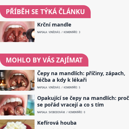
PŘÍBĚH SE TÝKÁ ČLÁNKU
Krční mandle
NAPSALA: VINŠOVÁ S. / KOMENTÁŘŮ: 3
MOHLO BY VÁS ZAJÍMAT
Čepy na mandlích: příčiny, zápach,
léčba a kdy k lékaři
NAPSALA: VINŠOVÁ S. / KOMENTÁŘŮ: 5
Opakující se čepy na mandlích: proč
se pořád vracejí a co s tím
NAPSALA: SVOBODOVÁ M. / KOMENTÁŘŮ: 0
Kefírová houba