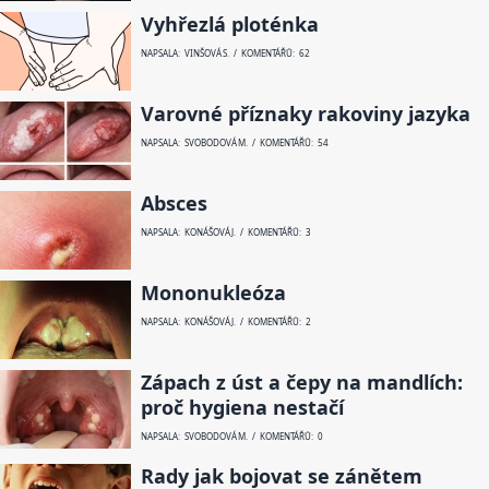
Vyhřezlá ploténka
NAPSALA: VINŠOVÁ S. / KOMENTÁŘŮ: 62
Varovné příznaky rakoviny jazyka
NAPSALA: SVOBODOVÁ M. / KOMENTÁŘŮ: 54
Absces
NAPSALA: KONÁŠOVÁ J. / KOMENTÁŘŮ: 3
Mononukleóza
NAPSALA: KONÁŠOVÁ J. / KOMENTÁŘŮ: 2
Zápach z úst a čepy na mandlích:
proč hygiena nestačí
NAPSALA: SVOBODOVÁ M. / KOMENTÁŘŮ: 0
Rady jak bojovat se zánětem