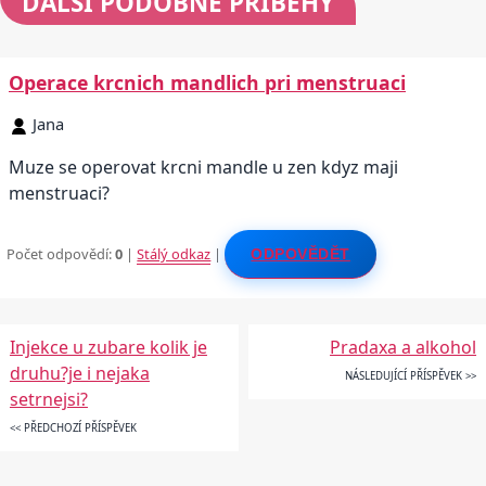
DALŠÍ
PODOBNÉ PŘÍBĚHY
Operace krcnich mandlich pri menstruaci
Jana
Muze se operovat krcni mandle u zen kdyz maji
menstruaci?
Počet odpovědí:
0
|
Stálý odkaz
|
ODPOVĚDĚT
Injekce u zubare kolik je
Pradaxa a alkohol
druhu?je i nejaka
NÁSLEDUJÍCÍ PŘÍSPĚVEK >>
setrnejsi?
<< PŘEDCHOZÍ PŘÍSPĚVEK