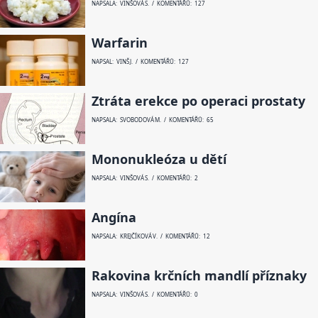
NAPSALA: VINŠOVÁ S. / KOMENTÁŘŮ: 127
Warfarin
NAPSAL: VINŠ J. / KOMENTÁŘŮ: 127
Ztráta erekce po operaci prostaty
NAPSALA: SVOBODOVÁ M. / KOMENTÁŘŮ: 65
Mononukleóza u dětí
NAPSALA: VINŠOVÁ S. / KOMENTÁŘŮ: 2
Angína
NAPSALA: KREJČÍKOVÁ V. / KOMENTÁŘŮ: 12
Rakovina krčních mandlí příznaky
NAPSALA: VINŠOVÁ S. / KOMENTÁŘŮ: 0