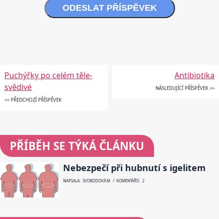
ODESLAT PŘÍSPĚVEK
Puchýřky po celém těle-
Antibiotika
svědivé
NÁSLEDUJÍCÍ PŘÍSPĚVEK >>
<< PŘEDCHOZÍ PŘÍSPĚVEK
PŘÍBĚH SE TÝKÁ ČLÁNKU
Nebezpečí při hubnutí s igelitem
NAPSALA: SVOBODOVÁ M. / KOMENTÁŘŮ: 2