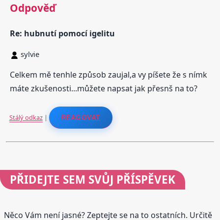
Odpověď
Re: hubnutí pomocí igelitu
sylvie
Celkem mě tenhle způsob zaujal,a vy píšete že s nímk
máte zkušenosti...můžete napsat jak přesnš na to?
Stálý odkaz
|
REAGOVAT
PŘIDEJTE
SEM SVŮJ PŘÍSPĚVEK
Něco Vám není jasné? Zeptejte se na to ostatních. Určitě