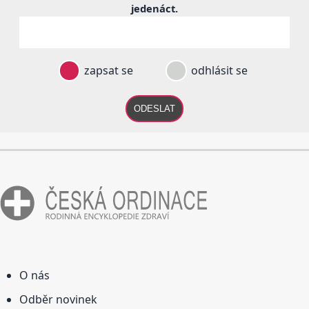
jedenáct
.
zapsat se
odhlásit se
ODESLAT
O nás
Odběr novinek