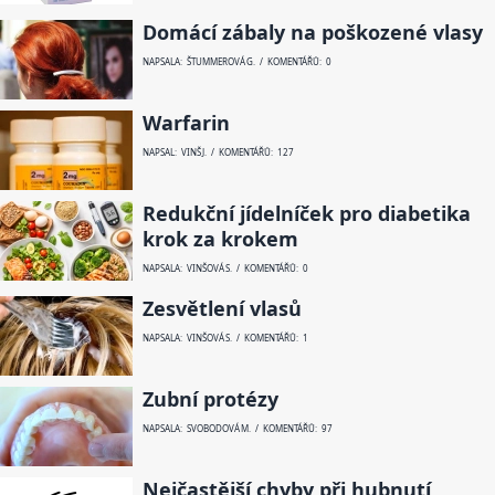
Domácí zábaly na poškozené vlasy
NAPSALA: ŠTUMMEROVÁ G. / KOMENTÁŘŮ: 0
Warfarin
NAPSAL: VINŠ J. / KOMENTÁŘŮ: 127
Redukční jídelníček pro diabetika
krok za krokem
NAPSALA: VINŠOVÁ S. / KOMENTÁŘŮ: 0
Zesvětlení vlasů
NAPSALA: VINŠOVÁ S. / KOMENTÁŘŮ: 1
Zubní protézy
NAPSALA: SVOBODOVÁ M. / KOMENTÁŘŮ: 97
Nejčastější chyby při hubnutí