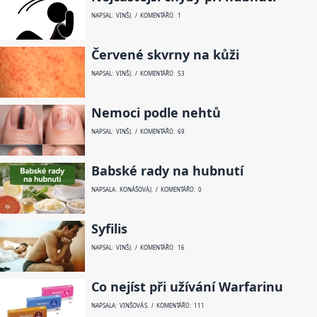
NAPSAL: VINŠ J. / KOMENTÁŘŮ: 1
Červené skvrny na kůži
NAPSAL: VINŠ J. / KOMENTÁŘŮ: 53
Nemoci podle nehtů
NAPSAL: VINŠ J. / KOMENTÁŘŮ: 69
Babské rady na hubnutí
NAPSALA: KONÁŠOVÁ J. / KOMENTÁŘŮ: 0
Syfilis
NAPSAL: VINŠ J. / KOMENTÁŘŮ: 16
Co nejíst při užívání Warfarinu
NAPSALA: VINŠOVÁ S. / KOMENTÁŘŮ: 111