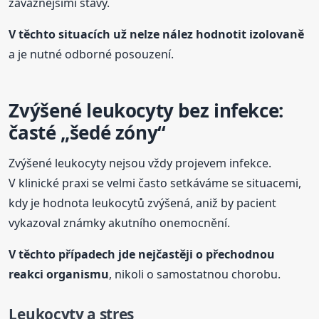
závažnějšími stavy.
V těchto situacích už nelze nález hodnotit izolovaně
a je nutné odborné posouzení.
Zvýšené leukocyty bez infekce:
časté „šedé zóny“
Zvýšené leukocyty nejsou vždy projevem infekce.
V klinické praxi se velmi často setkáváme se situacemi,
kdy je hodnota leukocytů zvýšená, aniž by pacient
vykazoval známky akutního onemocnění.
V těchto případech jde nejčastěji o přechodnou
reakci organismu
, nikoli o samostatnou chorobu.
Leukocyty a stres