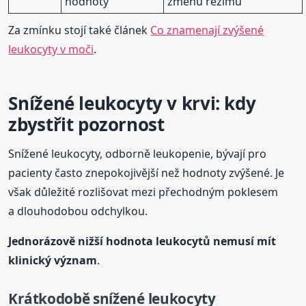
hodnoty
změnu režimu
Za zmínku stojí také článek
Co znamenají zvýšené
leukocyty v moči
.
Snížené leukocyty v krvi: kdy
zbystřit pozornost
Snížené leukocyty, odborně leukopenie, bývají pro
pacienty často znepokojivější než hodnoty zvýšené. Je
však důležité rozlišovat mezi přechodným poklesem
a dlouhodobou odchylkou.
Jednorázově nižší hodnota leukocytů nemusí mít
klinický význam
.
Krátkodobě snížené leukocyty