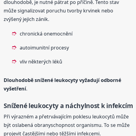
dlouhodobě, je nutné pátrat po příčině. Tento stav
může signalizovat poruchu tvorby krvinek nebo
zvýšený jejich zánik.
chronická onemocnění
autoimunitní procesy
vliv některých léků
Dlouhodobě snížené leukocyty vyžadují odborné
vyšetření
.
Snížené leukocyty a náchylnost k infekcím
Při výrazném a přetrvávajícím poklesu leukocytů může
být oslabená obranyschopnost organismu. To se může
projevit častějšími nebo těžšími infekcemi.