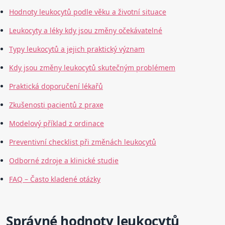
Hodnoty leukocytů podle věku a životní situace
Leukocyty a léky kdy jsou změny očekávatelné
Typy leukocytů a jejich praktický význam
Kdy jsou změny leukocytů skutečným problémem
Praktická doporučení lékařů
Zkušenosti pacientů z praxe
Modelový příklad z ordinace
Preventivní checklist při změnách leukocytů
Odborné zdroje a klinické studie
FAQ – Často kladené otázky
Správné hodnoty leukocytů