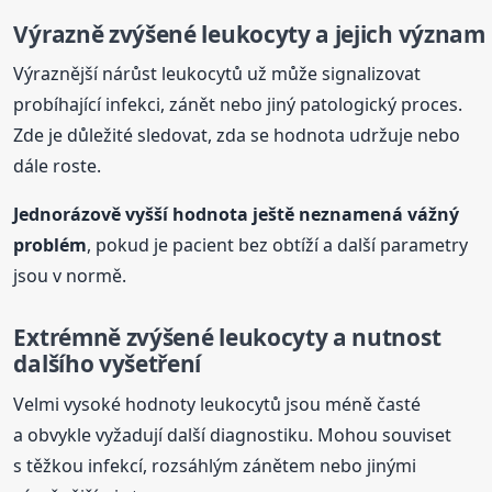
Výrazně zvýšené leukocyty a jejich význam
Výraznější nárůst leukocytů už může signalizovat
probíhající infekci, zánět nebo jiný patologický proces.
Zde je důležité sledovat, zda se hodnota udržuje nebo
dále roste.
Jednorázově vyšší hodnota ještě neznamená vážný
problém
, pokud je pacient bez obtíží a další parametry
jsou v normě.
Extrémně zvýšené leukocyty a nutnost
dalšího vyšetření
Velmi vysoké hodnoty leukocytů jsou méně časté
a obvykle vyžadují další diagnostiku. Mohou souviset
s těžkou infekcí, rozsáhlým zánětem nebo jinými