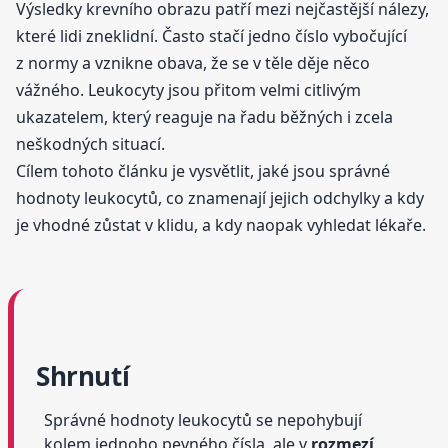
Výsledky krevního obrazu patří mezi nejčastější nálezy,
které lidi zneklidní. Často stačí jedno číslo vybočující
z normy a vznikne obava, že se v těle děje něco
vážného. Leukocyty jsou přitom velmi citlivým
ukazatelem, který reaguje na řadu běžných i zcela
neškodných situací.
Cílem tohoto článku je vysvětlit, jaké jsou správné
hodnoty leukocytů, co znamenají jejich odchylky a kdy
je vhodné zůstat v klidu, a kdy naopak vyhledat lékaře.
Shrnutí
Správné hodnoty leukocytů se nepohybují
kolem jednoho pevného čísla, ale v
rozmezí,