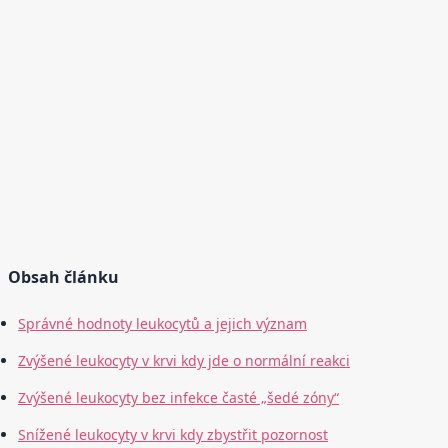
Obsah článku
Správné hodnoty leukocytů a jejich význam
Zvýšené leukocyty v krvi kdy jde o normální reakci
Zvýšené leukocyty bez infekce časté „šedé zóny“
Snížené leukocyty v krvi kdy zbystřit pozornost