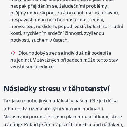
naopak přejídáním se, žaludečními problémy,
průjmy nebo zácpou, ztrátou chuti na sex, únavou,
nespavostí nebo neschopností soustředění,
nervozitou, neklidem, popudlivostí, bolestí za hrudní
kostí, zrychlením srdeční činnosti, zvýšenou
potivostí, suchem v ústech.
Dlouhodobý stres se individuálně podepíše
na jedinci. V závažných případech může tento stav
vyústit smrtí jedince.
Následky stresu v těhotenství
Tak jako mnoho jiných událostí v našem těle je i délka
těhotenství řízena určitými vnitřními hodinami.
Načasování porodu je řízeno placentou a látkami, které
uvolňuje. Pokud je žena v první trimestru pod nátlakem,