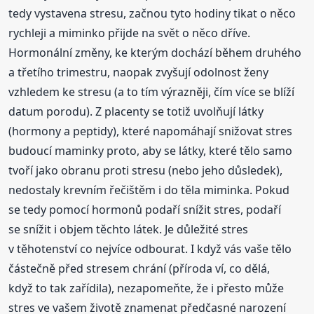
tedy vystavena stresu, začnou tyto hodiny tikat o něco
rychleji a miminko přijde na svět o něco dříve.
Hormonální změny, ke kterým dochází během druhého
a třetího trimestru, naopak zvyšují odolnost ženy
vzhledem ke stresu (a to tím výrazněji, čím více se blíží
datum porodu). Z placenty se totiž uvolňují látky
(hormony a peptidy), které napomáhají snižovat stres
budoucí maminky proto, aby se látky, které tělo samo
tvoří jako obranu proti stresu (nebo jeho důsledek),
nedostaly krevním řečištěm i do těla miminka. Pokud
se tedy pomocí hormonů podaří snížit stres, podaří
se snížit i objem těchto látek. Je důležité stres
v těhotenství co nejvíce odbourat. I když vás vaše tělo
částečně před stresem chrání (příroda ví, co dělá,
když to tak zařídila), nezapomeňte, že i přesto může
stres ve vašem životě znamenat předčasné narození