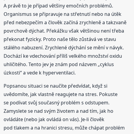
A právě to je případ většiny emočních problémů.
Organismus se připravuje na střetnutí nebo na útěk
před nebezpečím a člověk začíná zrychleně a takzvaně
povrchově dýchat. Překážku však většinou není třeba
překonat fyzicky. Proto naše tělo zůstává ve stavu
stálého nabuzení. Zrychlené dýchání se mění v návyk.
Dochází ke vdechování příliš velkého množství oxidu
uhličitého. Tento jev je znám pod názvem „cyklus
úzkosti“ a vede k hyperventilaci.
Popsanou situaci se naučíte předvídat, když si
uvědomíte, jak vlastně reagujete na stres. Pokuste
se podívat svůj současný problém s odstupem.
Zamyslete se nad svým životem a nad tím, jak ho
ovládáte (nebo jak ovládá on vás). Je-li člověk
pod tlakem a na hranici stresu, může chápat problém