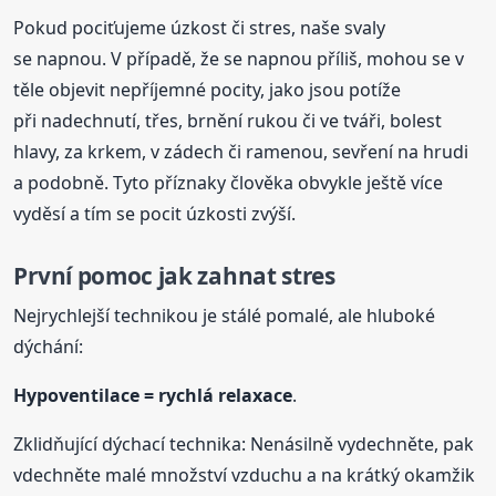
Pokud pociťujeme úzkost či stres, naše svaly
se napnou. V případě, že se napnou příliš, mohou se v
těle objevit nepříjemné pocity, jako jsou potíže
při nadechnutí, třes, brnění rukou či ve tváři, bolest
hlavy, za krkem, v zádech či ramenou, sevření na hrudi
a podobně. Tyto příznaky člověka obvykle ještě více
vyděsí a tím se pocit úzkosti zvýší.
První pomoc jak zahnat stres
Nejrychlejší technikou je stálé pomalé, ale hluboké
dýchání:
Hypoventilace = rychlá relaxace
.
Zklidňující dýchací technika: Nenásilně vydechněte, pak
vdechněte malé množství vzduchu a na krátký okamžik