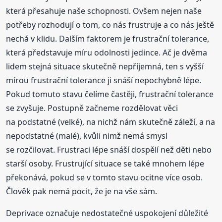
která přesahuje naše schopnosti. Ovšem nejen naše
potřeby rozhodují o tom, co nás frustruje a co nás ještě
nechá v klidu. Dalším faktorem je frustrační tolerance,
která představuje míru odolnosti jedince. Ač je dvěma
lidem stejná situace skutečně nepříjemná, ten s vyšší
mírou frustrační tolerance ji snáší nepochybně lépe.
Pokud tomuto stavu čelíme častěji, frustrační tolerance
se zvyšuje. Postupně začneme rozdělovat věci
na podstatné (velké), na nichž nám skutečně záleží, a na
nepodstatné (malé), kvůli nimž nemá smysl
se rozčilovat. Frustraci lépe snáší dospělí než děti nebo
starší osoby. Frustrující situace se také mnohem lépe
překonává, pokud se v tomto stavu ocitne více osob.
Člověk pak nemá pocit, že je na vše sám.
Deprivace označuje nedostatečné uspokojení důležité