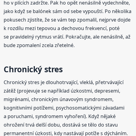
ho v plících zadržte. Pak ho opět nenásilně vydechněte,
jako když se balónek sám od sebe vypouští. Po několika
pokusech zjistíte, že se vám tep zpomalil, nejprve dojde
k rozdílu mezi tepovou a dechovou frekvencí, poté
se pravidelný rytmus vrátí. Pokračujte, ale nenásilně, až
bude zpomalení zcela zřetelné.
Chronický stres
Chronický stres je dlouhotrvající, vleklá, přetrvávající
zátěž (projevuje se například úzkostmi, depresemi,
migrénami, chronickým únavovým syndromem,
kognitivními potížemi, psychosomatickými závadami
a poruchami, syndromem vyhoření). Když nějaké
ohrožení trvá delší dobu, dostává se tělo do stavu
permanentní úzkosti, kdy nastávají potíže s dýcháním.