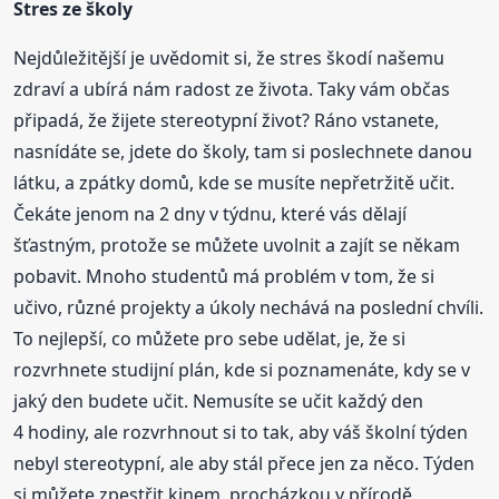
Stres ze školy
Nejdůležitější je uvědomit si, že stres škodí našemu
zdraví a ubírá nám radost ze života. Taky vám občas
připadá, že žijete stereotypní život? Ráno vstanete,
nasnídáte se, jdete do školy, tam si poslechnete danou
látku, a zpátky domů, kde se musíte nepřetržitě učit.
Čekáte jenom na 2 dny v týdnu, které vás dělají
šťastným, protože se můžete uvolnit a zajít se někam
pobavit. Mnoho studentů má problém v tom, že si
učivo, různé projekty a úkoly nechává na poslední chvíli.
To nejlepší, co můžete pro sebe udělat, je, že si
rozvrhnete studijní plán, kde si poznamenáte, kdy se v
jaký den budete učit. Nemusíte se učit každý den
4 hodiny, ale rozvrhnout si to tak, aby váš školní týden
nebyl stereotypní, ale aby stál přece jen za něco. Týden
si můžete zpestřit kinem, procházkou v přírodě