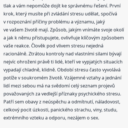
tlak a vám nepomůže dojít ke správnému řešení. První
krok, který musíte při zvládání stresu udělat, spočívá
v rozpoznání příčiny problému a významu, jaký
ve vašem životě mají. Způsob, jakým vnímáte svoje okolí
a jak k němu přistupujete, ovlivňuje klíčovým způsobem
vaše reakce. Člověk pod vlivem stresu nejedná
racionálně. Ztrátou kontroly nad vlastními silami bývají
nejvíc ohroženi právě ti lidé, kteří ve vypjatých situacích
vypadají chladně, klidně. Období stresu často vyvolává
potíže v soukromém životě. Vzájemné vztahy a jednání
lidí mezi sebou má na svědomí celý seznam projevů
považovaných za vedlejší příznaky psychického stresu.
Patří sem obavy z neúspěchu a odmítnutí, náladovost,
celkový pocit úzkosti, panického strachu, viny, studu,
extrémního vzteku a odporu, nezájem o sex.