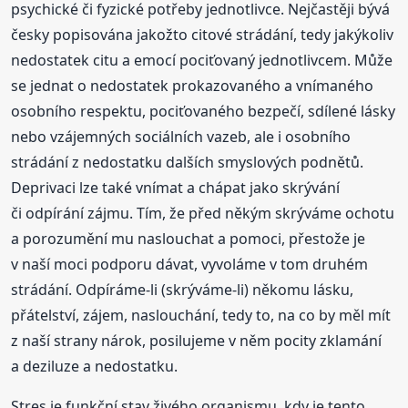
psychické či fyzické potřeby jednotlivce. Nejčastěji bývá
česky popisována jakožto citové strádání, tedy jakýkoliv
nedostatek citu a emocí pociťovaný jednotlivcem. Může
se jednat o nedostatek prokazovaného a vnímaného
osobního respektu, pociťovaného bezpečí, sdílené lásky
nebo vzájemných sociálních vazeb, ale i osobního
strádání z nedostatku dalších smyslových podnětů.
Deprivaci lze také vnímat a chápat jako skrývání
či odpírání zájmu. Tím, že před někým skrýváme ochotu
a porozumění mu naslouchat a pomoci, přestože je
v naší moci podporu dávat, vyvoláme v tom druhém
strádání. Odpíráme-li (skrýváme-li) někomu lásku,
přátelství, zájem, naslouchání, tedy to, na co by měl mít
z naší strany nárok, posilujeme v něm pocity zklamání
a deziluze a nedostatku.
Stres je funkční stav živého organismu, kdy je tento