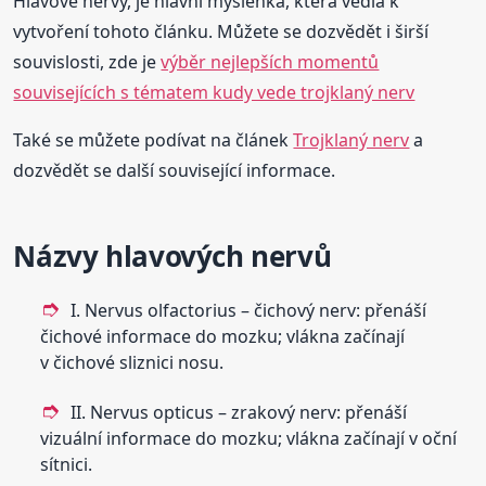
Hlavové nervy, je hlavní myšlenka, která vedla k
vytvoření tohoto článku. Můžete se dozvědět i širší
souvislosti, zde je
výběr nejlepších momentů
souvisejících s tématem kudy vede trojklaný nerv
Také se můžete podívat na článek
Trojklaný nerv
a
dozvědět se další související informace.
Názvy hlavových nervů
I. Nervus olfactorius – čichový nerv: přenáší
čichové informace do mozku; vlákna začínají
v čichové sliznici nosu.
II. Nervus opticus – zrakový nerv: přenáší
vizuální informace do mozku; vlákna začínají v oční
sítnici.