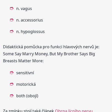
n. vagus
n. accessorius
n. hypoglossus
Didaktická pomůcka pro funkci hlavových nervů je:
Some Say Marry Money, But My Brother Says Big
Breasts Matter More:
sensitivní
motorická
both (obojí)
Za zmínku stojí také článek
Obrna lícního nervu
.