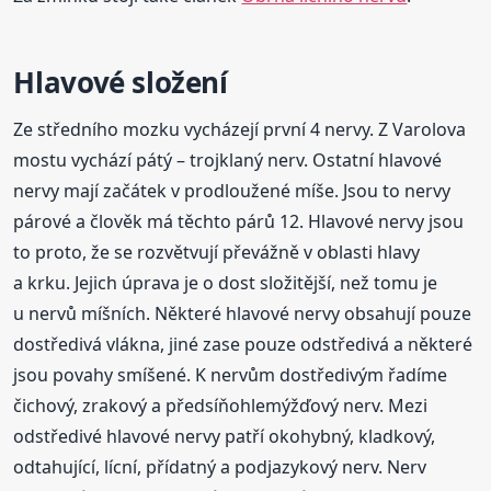
Hlavové složení
Ze středního mozku vycházejí první 4 nervy. Z Varolova
mostu vychází pátý – trojklaný nerv. Ostatní hlavové
nervy mají začátek v prodloužené míše. Jsou to nervy
párové a člověk má těchto párů 12. Hlavové nervy jsou
to proto, že se rozvětvují převážně v oblasti hlavy
a krku. Jejich úprava je o dost složitější, než tomu je
u nervů míšních. Některé hlavové nervy obsahují pouze
dostředivá vlákna, jiné zase pouze odstředivá a některé
jsou povahy smíšené. K nervům dostředivým řadíme
čichový, zrakový a předsíňohlemýžďový nerv. Mezi
odstředivé hlavové nervy patří okohybný, kladkový,
odtahující, lícní, přídatný a podjazykový nerv. Nerv