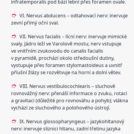
infratemporalis pod bázi lební přes foramen ovale.
VI. Nervus abducens – odtahovací nerv: inervuje
zevní přímý oční sval.
VII. Nervus facialis – lícní nerv: inervuje mimické
svaly. Jádro leží ve Varolově mostu; nerv vstupuje
ve vnitřním zvukovodu do canalis facialis
v pyramidě, prochází okolo středoušní dutiny,
vystupuje přes foramen stylomastoideus a uvnitř
příušní žlázy se rozvětvuje na horní a dolní větev.
VIII. Nervus vestibulocochlearis – sluchově
rovnovážný nerv: přenáší informace o zvuku, rotaci
a gravitaci (důležité pro rovnováhu a pohyb); vlákna
vychází ze sluchového a polohového ústrojí.
IX. Nervus glossopharyngeus – jazykohltanový
nerv: inervuje sliznici hltanu, zadní třetinu jazyka