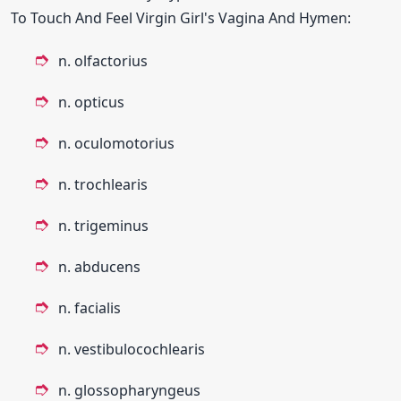
To Touch And Feel Virgin Girl's Vagina And Hymen:
n. olfactorius
n. opticus
n. oculomotorius
n. trochlearis
n. trigeminus
n. abducens
n. facialis
n. vestibulocochlearis
n. glossopharyngeus