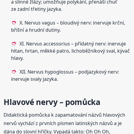
a slinné žlázy; umožňuje polykání, přenáší chuť
ze zadní třetiny jazyka.
X. Nervus vagus – bloudivý nerv: inervuje krční,
břišní a hrudní dutiny.
XI. Nervus accessorius – přídatný nerv: inervuje
hltan, hrtan, měkké patro, lichoběžníkový sval, kývač
hlavy.
XII. Nervus hypoglossus – podjazykový nerv:
inervuje svaly jazyka.
Hlavové nervy – pomůcka
Didaktická pomůcka k zapamatování názvů hlavových
nervů vychází z prvních písmen latinských názvů a je
dána do slovní hříčky. Vypadá takto: Oh Oh Oh,