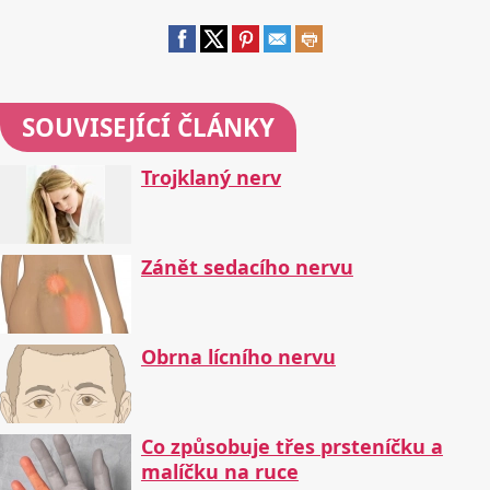
SOUVISEJÍCÍ ČLÁNKY
Trojklaný nerv
Zánět sedacího nervu
Obrna lícního nervu
Co způsobuje třes prsteníčku a
malíčku na ruce