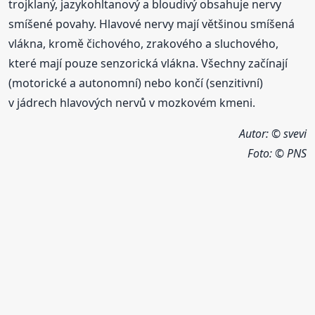
trojklaný, jazykohltanový a bloudivý obsahuje nervy
smíšené povahy. Hlavové nervy mají většinou smíšená
vlákna, kromě čichového, zrakového a sluchového,
které mají pouze senzorická vlákna. Všechny začínají
(motorické a autonomní) nebo končí (senzitivní)
v jádrech hlavových nervů v mozkovém kmeni.
Autor: © svevi
Foto:
© PNS