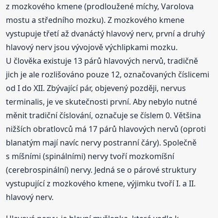
z mozkového kmene (prodloužené míchy, Varolova
mostu a středního mozku). Z mozkového kmene
vystupuje třetí až dvanáctý hlavový nerv, první a druhý
hlavový nerv jsou vývojově výchlipkami mozku.
U člověka existuje 13 párů hlavových nervů, tradičně
jich je ale rozlišováno pouze 12, označovaných číslicemi
od I do XII. Zbývající pár, objevený později, nervus
terminalis, je ve skutečnosti první. Aby nebylo nutné
měnit tradiční číslování, označuje se číslem 0. Většina
nižších obratlovců má 17 párů hlavových nervů (oproti
blanatým mají navíc nervy postranní čáry). Společně
s míšními (spinálními) nervy tvoří mozkomíšní
(cerebrospinální) nervy. Jedná se o párové struktury
vystupující z mozkového kmene, výjimku tvoří I. a II.
hlavový nerv.