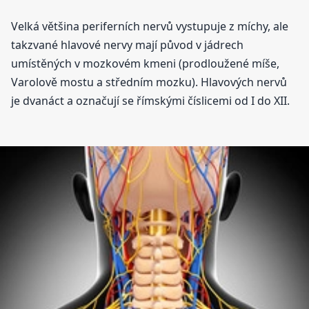
Velká většina periferních nervů vystupuje z míchy, ale
takzvané hlavové nervy mají původ v jádrech
umístěných v mozkovém kmeni (prodloužené míše,
Varolově mostu a středním mozku). Hlavových nervů
je dvanáct a označují se římskými číslicemi od I do XII.