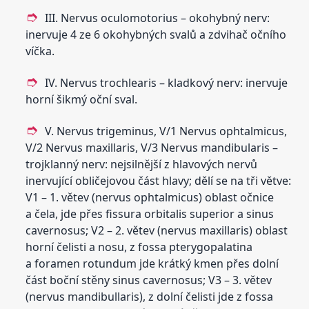
III. Nervus oculomotorius – okohybný nerv:
inervuje 4 ze 6 okohybných svalů a zdvihač očního
víčka.
IV. Nervus trochlearis – kladkový nerv: inervuje
horní šikmý oční sval.
V. Nervus trigeminus, V/1 Nervus ophtalmicus,
V/2 Nervus maxillaris, V/3 Nervus mandibularis –
trojklanný nerv: nejsilnější z hlavových nervů
inervující obličejovou část hlavy; dělí se na tři větve:
V1 – 1. větev (nervus ophtalmicus) oblast očnice
a čela, jde přes fissura orbitalis superior a sinus
cavernosus; V2 – 2. větev (nervus maxillaris) oblast
horní čelisti a nosu, z fossa pterygopalatina
a foramen rotundum jde krátký kmen přes dolní
část boční stěny sinus cavernosus; V3 – 3. větev
(nervus mandibullaris), z dolní čelisti jde z fossa