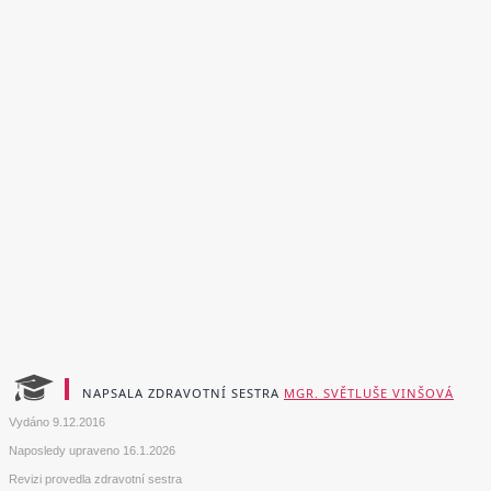
NAPSALA ZDRAVOTNÍ SESTRA
MGR. SVĚTLUŠE VINŠOVÁ
Vydáno
9.12.2016
Naposledy upraveno
16.1.2026
Revizi provedla zdravotní sestra