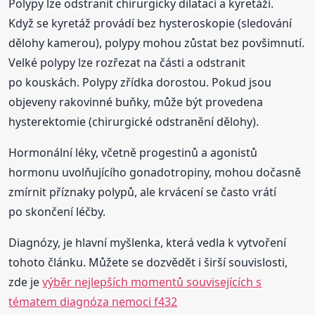
Polypy lze odstranit chirurgicky dilatací a kyretáží.
Když se kyretáž provádí bez hysteroskopie (sledování
dělohy kamerou), polypy mohou zůstat bez povšimnutí.
Velké polypy lze rozřezat na části a odstranit
po kouskách. Polypy zřídka dorostou. Pokud jsou
objeveny rakovinné buňky, může být provedena
hysterektomie (chirurgické odstranění dělohy).
Hormonální léky, včetně progestinů a agonistů
hormonu uvolňujícího gonadotropiny, mohou dočasně
zmírnit příznaky polypů, ale krvácení se často vrátí
po skončení léčby.
Diagnózy, je hlavní myšlenka, která vedla k vytvoření
tohoto článku. Můžete se dozvědět i širší souvislosti,
zde je
výběr nejlepších momentů souvisejících s
tématem diagnóza nemoci f432