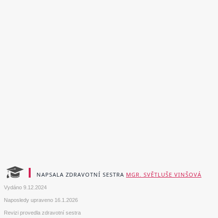
NAPSALA ZDRAVOTNÍ SESTRA
MGR. SVĚTLUŠE VINŠOVÁ
Vydáno
9.12.2024
Naposledy upraveno
16.1.2026
Revizi provedla zdravotní sestra