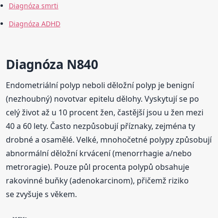
Diagnóza smrti
Diagnóza ADHD
Diagnóza N840
Endometriální polyp neboli děložní polyp je benigní
(nezhoubný) novotvar epitelu dělohy. Vyskytují se po
celý život až u 10 procent žen, častější jsou u žen mezi
40 a 60 lety. Často nezpůsobují příznaky, zejména ty
drobné a osamělé. Velké, mnohočetné polypy způsobují
abnormální děložní krvácení (menorrhagie a/nebo
metroragie). Pouze půl procenta polypů obsahuje
rakovinné buňky (adenokarcinom), přičemž riziko
se zvyšuje s věkem.