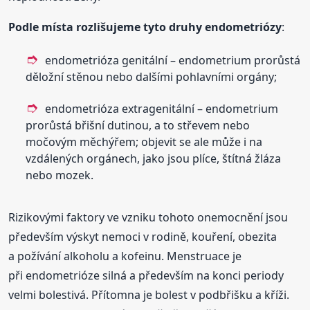
Podle místa rozlišujeme tyto druhy endometriózy
:
endometrióza genitální – endometrium prorůstá
děložní stěnou nebo dalšími pohlavními orgány;
endometrióza extragenitální – endometrium
prorůstá břišní dutinou, a to střevem nebo
močovým měchýřem; objevit se ale může i na
vzdálených orgánech, jako jsou plíce, štítná žláza
nebo mozek.
Rizikovými faktory ve vzniku tohoto onemocnění jsou
především výskyt nemoci v rodině, kouření, obezita
a požívání alkoholu a kofeinu. Menstruace je
při endometrióze silná a především na konci periody
velmi bolestivá. Přítomna je bolest v podbřišku a kříži.