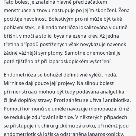
Tato bolest je znatelná hlavně před začátkem
menstruace a znovu nastupuje po jejím skončení. Žena
pociťuje nevolnost. Bolestivým pro ni může být také
pohlavní styk. Je-li endometrióza lokalizována v dutině
břišní, v moči a stolici bývá nalezena krev. Až jedna
třetina případů postižených však nevykazuje navenek
žádné vážnější symptomy. Samotné onemocnění je
poté zjištěno až při laparoskopickém vyšetření.
Endometrióza se bohužel definitivně vyléčit nedá.
Mírnit se dají pouze její projevy. Na silnou bolest
při menstruaci mohou být tedy podávána analgetika
či jiné doplňky stravy. Proti zánětu se užívají antibiotika.
Pomocí hormonů se uměle navozuje menopauza, čímž
se redukuje zduřování sliznice. V některých případech
se přistupuje i k chirurgickému zákroku, při němž jsou
endometriotická ložiska odstraněna laparoskopicky.