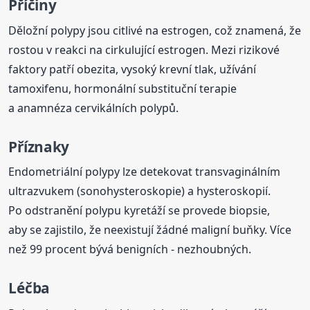
Příčiny
Děložní polypy jsou citlivé na estrogen, což znamená, že
rostou v reakci na cirkulující estrogen. Mezi rizikové
faktory patří obezita, vysoký krevní tlak, užívání
tamoxifenu, hormonální substituční terapie
a anamnéza cervikálních polypů.
Příznaky
Endometriální polypy lze detekovat transvaginálním
ultrazvukem (sonohysteroskopie) a hysteroskopií.
Po odstranění polypu kyretáží se provede biopsie,
aby se zajistilo, že neexistují žádné maligní buňky. Více
než 99 procent bývá benigních - nezhoubných.
Léčba