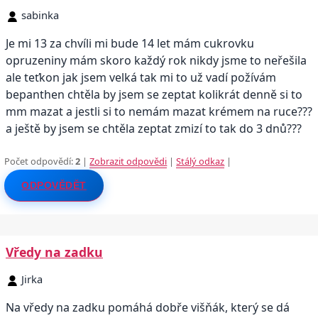
sabinka
Je mi 13 za chvíli mi bude 14 let mám cukrovku
opruzeniny mám skoro každý rok nikdy jsme to neřešila
ale teťkon jak jsem velká tak mi to už vadí požívám
bepanthen chtěla by jsem se zeptat kolikrát denně si to
mm mazat a jestli si to nemám mazat krémem na ruce???
a ještě by jsem se chtěla zeptat zmizí to tak do 3 dnů???
Počet odpovědí:
2
|
Zobrazit odpovědi
|
Stálý odkaz
|
ODPOVĚDĚT
Vředy na zadku
Jirka
Na vředy na zadku pomáhá dobře višňák, který se dá