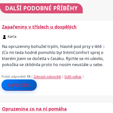
DALŠÍ
PODOBNÉ PŘÍBĚHY
Zapařeniny v tříslech u dospělých
Karla
Na opruzeniny bohužel trpím, hlavně pod prsy v létě :-
(Co mi teda hodně pomohlo byl IntimComfort sprej o
kterém jsem se dočetla v časáku. Rychle se mi ulevilo,
pokožka se zklidnila proto ho nosím neustále u sebe.
Počet odpovědí:
15
|
Zobrazit odpovědi
|
Stálý odkaz
|
ODPOVĚDĚT
Opruzenina co na ní pomáha