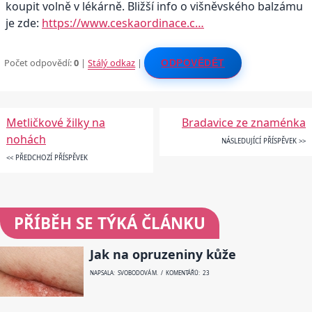
koupit volně v lékárně. Bližší info o višněvského balzámu
je zde:
https://www.ceskaordinace.c…
Počet odpovědí:
0
|
Stálý odkaz
|
ODPOVĚDĚT
Metličkové žilky na
Bradavice ze znaménka
nohách
NÁSLEDUJÍCÍ PŘÍSPĚVEK >>
<< PŘEDCHOZÍ PŘÍSPĚVEK
PŘÍBĚH SE TÝKÁ ČLÁNKU
Jak na opruzeniny kůže
NAPSALA: SVOBODOVÁ M. / KOMENTÁŘŮ: 23