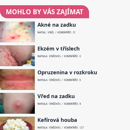
MOHLO BY VÁS ZAJÍMAT
Akné na zadku
NAPSAL: VINŠ J. / KOMENTÁŘŮ: 31
Ekzém v tříslech
NAPSALA: VINŠOVÁ S. / KOMENTÁŘŮ: 0
Opruzenina v rozkroku
NAPSALA: VINŠOVÁ S. / KOMENTÁŘŮ: 0
Vřed na zadku
NAPSALA: VINŠOVÁ S. / KOMENTÁŘŮ: 8
Kefírová houba
NAPSALA: VINŠOVÁ S. / KOMENTÁŘŮ: 127