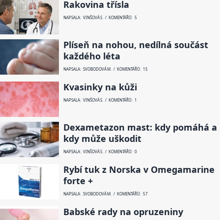
Rakovina třísla
NAPSALA: VINŠOVÁ S. / KOMENTÁŘŮ: 5
Plíseň na nohou, nedílná součást
každého léta
NAPSALA: SVOBODOVÁ M. / KOMENTÁŘŮ: 15
Kvasinky na kůži
NAPSALA: VINŠOVÁ S. / KOMENTÁŘŮ: 1
Dexametazon mast: kdy pomáhá a
kdy může uškodit
NAPSALA: VINŠOVÁ S. / KOMENTÁŘŮ: 0
Rybí tuk z Norska v Omegamarine
forte +
NAPSALA: SVOBODOVÁ M. / KOMENTÁŘŮ: 57
Babské rady na opruzeniny