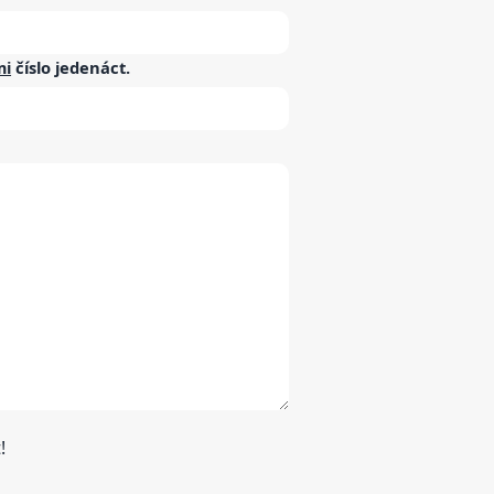
mi
číslo
jedenáct
.
!