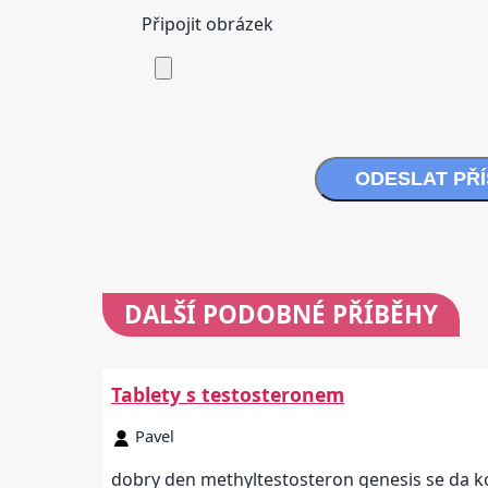
Připojit obrázek
ODESLAT PŘ
DALŠÍ
PODOBNÉ PŘÍBĚHY
Tablety s testosteronem
Pavel
dobry den methyltestosteron genesis se da ko