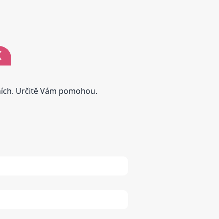
K
tních. Určitě Vám pomohou.