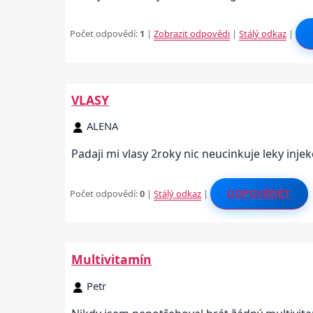
Počet odpovědí:
1
|
Zobrazit odpovědi
|
Stálý odkaz
|
VLASY
ALENA
Padaji mi vlasy 2roky nic neucinkuje leky injek
Počet odpovědí:
0
|
Stálý odkaz
|
ODPOVĚDĚT
Multivitamín
Petr