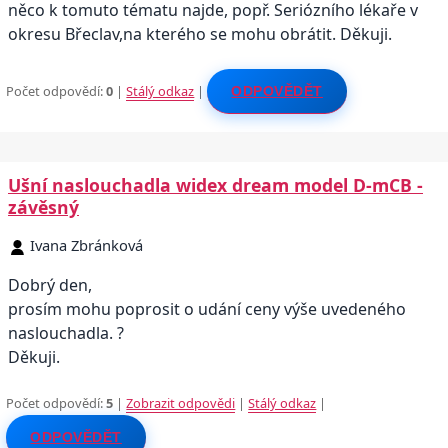
něco k tomuto tématu najde, popř. Seriózního lékaře v
okresu Břeclav,na kterého se mohu obrátit. Děkuji.
Počet odpovědí:
0
|
Stálý odkaz
|
ODPOVĚDĚT
Ušní naslouchadla widex dream model D-mCB -
závěsný
Ivana Zbránková
Dobrý den,
prosím mohu poprosit o udání ceny výše uvedeného
naslouchadla. ?
Děkuji.
Počet odpovědí:
5
|
Zobrazit odpovědi
|
Stálý odkaz
|
ODPOVĚDĚT