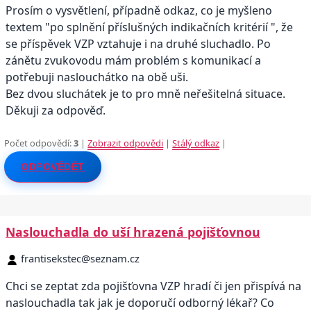
Prosím o vysvětlení, případně odkaz, co je myšleno
textem "po splnění příslušných indikačních kritérií ", že
se příspěvek VZP vztahuje i na druhé sluchadlo. Po
zánětu zvukovodu mám problém s komunikací a
potřebuji naslouchátko na obě uši.
Bez dvou sluchátek je to pro mně neřešitelná situace.
Děkuji za odpověď.
Počet odpovědí:
3
|
Zobrazit odpovědi
|
Stálý odkaz
|
ODPOVĚDĚT
Naslouchadla do uší hrazená pojišťovnou
frantisekstec@seznam.cz
Chci se zeptat zda pojišťovna VZP hradí či jen přispívá na
naslouchadla tak jak je doporučí odborný lékař? Co