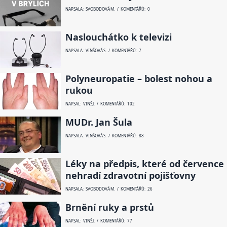
NAPSALA: SVOBODOVÁ M. / KOMENTÁŘŮ: 0
Naslouchátko k televizi
NAPSALA: VINŠOVÁ S. / KOMENTÁŘŮ: 7
Polyneuropatie – bolest nohou a
rukou
NAPSAL: VINŠ J. / KOMENTÁŘŮ: 102
MUDr. Jan Šula
NAPSALA: VINŠOVÁ S. / KOMENTÁŘŮ: 88
Léky na předpis, které od července
nehradí zdravotní pojišťovny
NAPSALA: SVOBODOVÁ M. / KOMENTÁŘŮ: 26
Brnění ruky a prstů
NAPSAL: VINŠ J. / KOMENTÁŘŮ: 77