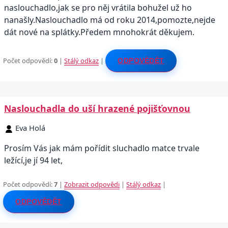
naslouchadlo,jak se pro něj vrátila bohužel už ho
nanašly.Naslouchadlo má od roku 2014,pomozte,nejde
dát nové na splátky.Předem mnohokrát děkujem.
Počet odpovědí:
0
|
Stálý odkaz
|
ODPOVĚDĚT
Naslouchadla do uší hrazené pojišťovnou
Eva Holá
Prosím Vás jak mám pořídit sluchadlo matce trvale
ležící,je jí 94 let,
Počet odpovědí:
7
|
Zobrazit odpovědi
|
Stálý odkaz
|
ODPOVĚDĚT