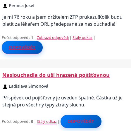
Pernica Josef
Je mi 76 roku a jsem držitelem ZTP prukazu!Kolik budu
platit za lékařem ORL předepsané za naslouchadla!
Počet odpovědí:
1
|
Zobrazit odpovědi
|
Stálý odkaz
|
ODPOVĚDĚT
Naslouchadla do uší hrazená pojišťovnou
Ladislava Šimonová
Příspěvek od pojišťovny je uveden špatně. Částka už je
stejná pro všechny typy ztráty sluchu.
Počet odpovědí:
0
|
Stálý odkaz
|
ODPOVĚDĚT