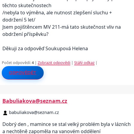
těchto skutečnostech
/nebyla to výměna, ale nutnost zlepšení sluchu +
dodržení 5 let/
Jsem pojištěncem MV 211-má tato skutečnost vliv na
obdržení příspěvku?
Děkuji za odpověď Soukupová Helena
Počet odpovědí:
4
|
Zobrazit odpovědi
|
Stálý odkaz
|
ODPOVĚDĚT
Babuliakova@seznam.cz
babuliakova@seznam.cz
Dobrý den , mamince se stal velký problém byla v lázních
a nechtěně zapoměla na vanovém oddělení