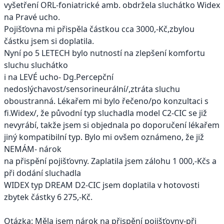
vyšetření ORL-foniatrické amb. obdržela sluchátko Widex
na Pravé ucho.
Pojišťovna mi přispěla částkou cca 3000,-Kč,zbylou
částku jsem si doplatila.
Nyní po 5 LETECH bylo nutností na zlepšení komfortu
sluchu sluchátko
i na LEVÉ ucho- Dg.Percepční
nedoslýchavost/sensorineurální/,ztráta sluchu
oboustranná. Lékařem mi bylo řečeno/po konzultaci s
fi.Widex/, že původní typ sluchadla model C2-CIC se již
nevyrábí, takže jsem si objednala po doporučení lékařem
jiný kompatibilní typ. Bylo mi ovšem oznámeno, že již
NEMÁM- nárok
na přispění pojišťovny. Zaplatila jsem zálohu 1 000,-Kčs a
při dodání sluchadla
WIDEX typ DREAM D2-CIC jsem doplatila v hotovosti
zbytek částky 6 275,-Kč.
Otázka: Měla jsem nárok na přispění pojišťovny-při