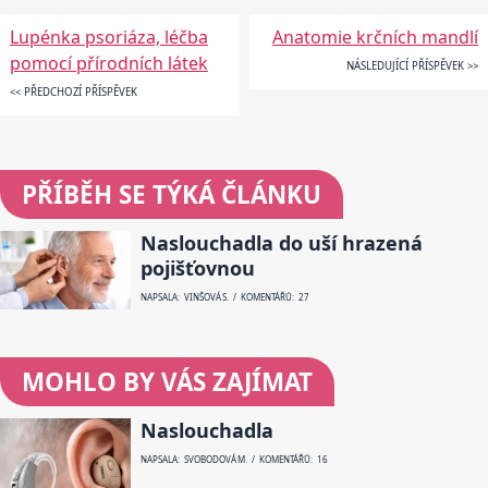
Lupénka psoriáza, léčba
Anatomie krčních mandlí
pomocí přírodních látek
NÁSLEDUJÍCÍ PŘÍSPĚVEK >>
<< PŘEDCHOZÍ PŘÍSPĚVEK
PŘÍBĚH SE TÝKÁ ČLÁNKU
Naslouchadla do uší hrazená
pojišťovnou
NAPSALA: VINŠOVÁ S. / KOMENTÁŘŮ: 27
MOHLO BY VÁS ZAJÍMAT
Naslouchadla
NAPSALA: SVOBODOVÁ M. / KOMENTÁŘŮ: 16