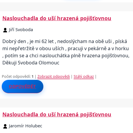
Naslouchadla do uší hrazená pojišťovnou
Jiří Svoboda
Dobrý den , je mi 62 let , nedoslýcham na obě uši , píská
mi nepřetržitě v obou uších , pracuji v pekárně a v horku
, potím se a chci naslouchátka plně hrazena pojišťovnou,
Děkuji Svoboda Olomouc
Počet odpovědí:
1
|
Zobrazit odpovědi
|
Stálý odkaz
|
ODPOVĚDĚT
Naslouchadla do uší hrazená pojišťovnou
Jaromír Holubec