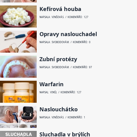
Kefírová houba
NAPSALA: VINŠOVÁ S. / KOMENTÁŘŮ: 127
Opravy naslouchadel
NAPSALA: SVOBODOVÁ M. / KOMENTÁŘŮ: 0
Zubní protézy
NAPSALA: SVOBODOVÁ M. / KOMENTÁŘŮ: 97
Warfarin
NAPSAL: VINŠ J. / KOMENTÁŘŮ: 127
Naslouchátko
NAPSALA: VINŠOVÁ S. / KOMENTÁŘŮ: 1
Sluchadla v brýlích