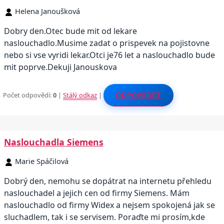
Helena Janoušková
Dobry den.Otec bude mit od lekare
naslouchadlo.Musime zadat o prispevek na pojistovne
nebo si vse vyridi lekar.Otci je76 let a naslouchadlo bude
mit poprve.Dekuji Janouskova
Počet odpovědí:
0
|
Stálý odkaz
|
ODPOVĚDĚT
Naslouchadla Siemens
Marie Spáčilová
Dobrý den, nemohu se dopátrat na internetu přehledu
naslouchadel a jejich cen od firmy Siemens. Mám
naslouchadlo od firmy Widex a nejsem spokojená jak se
sluchadlem, tak i se servisem. Poraďte mi prosím,kde