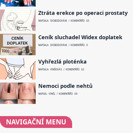
Ztráta erekce po operaci prostaty
NAPSALA: SVOBODOVÁ M. / KOMENTÁŘŮ: 65
Ceník sluchadel Widex doplatek
NAPSALA: SVOBODOVÁ M. / KOMENTÁŘŮ: 0
Vyhřezlá ploténka
NAPSALA: VINŠOVÁ S. / KOMENTÁŘŮ: 62
Nemoci podle nehtů
NAPSAL: VINŠ J. / KOMENTÁŘŮ: 69
NAVIGAČNÍ
MENU