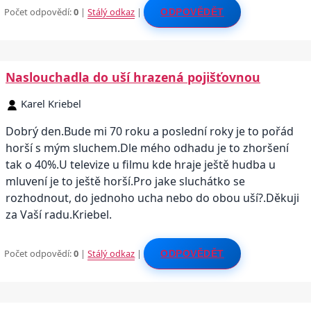
Počet odpovědí:
0
|
Stálý odkaz
|
ODPOVĚDĚT
Naslouchadla do uší hrazená pojišťovnou
Karel Kriebel
Dobrý den.Bude mi 70 roku a poslední roky je to pořád
horší s mým sluchem.Dle mého odhadu je to zhoršení
tak o 40%.U televize u filmu kde hraje ještě hudba u
mluvení je to ještě horší.Pro jake sluchátko se
rozhodnout, do jednoho ucha nebo do obou uší?.Děkuji
za Vaší radu.Kriebel.
Počet odpovědí:
0
|
Stálý odkaz
|
ODPOVĚDĚT