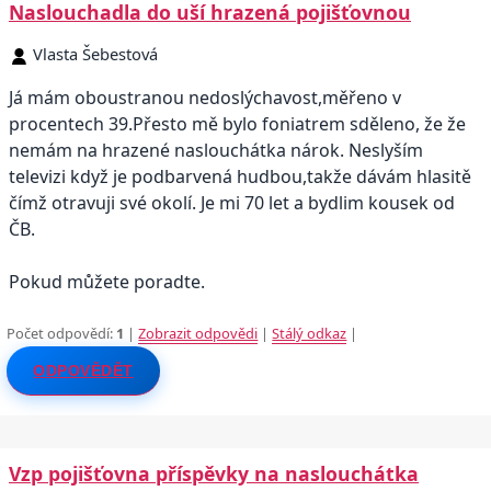
Naslouchadla do uší hrazená pojišťovnou
Vlasta Šebestová
Já mám oboustranou nedoslýchavost,měřeno v
procentech 39.Přesto mě bylo foniatrem sděleno, že že
nemám na hrazené naslouchátka nárok. Neslyším
televizi když je podbarvená hudbou,takže dávám hlasitě
čímž otravuji své okolí. Je mi 70 let a bydlim kousek od
ČB.
Pokud můžete poradte.
Počet odpovědí:
1
|
Zobrazit odpovědi
|
Stálý odkaz
|
ODPOVĚDĚT
Vzp pojišťovna příspěvky na naslouchátka