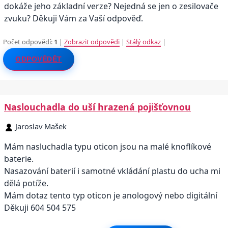
dokáže jeho základní verze? Nejedná se jen o zesilovače
zvuku? Děkuji Vám za Vaší odpověď.
Počet odpovědí:
1
|
Zobrazit odpovědi
|
Stálý odkaz
|
ODPOVĚDĚT
Naslouchadla do uší hrazená pojišťovnou
Jaroslav Mašek
Mám nasluchadla typu oticon jsou na malé knoflíkové
baterie.
Nasazování baterií i samotné vkládání plastu do ucha mi
dělá potíže.
Mám dotaz tento typ oticon je anologový nebo digitální
Děkuji 604 504 575