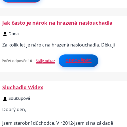
Jak často je nárok na hrazená naslouchadla
Dana
Za kolik let je nárok na hrazená naslouchadla. Děkuji
Počet odpovědí:
0
|
Stálý odkaz
|
ODPOVĚDĚT
Sluchadlo Widex
Soukupová
Dobrý den,
Jsem starobní důchodce. V r.2012-jsem si na základě