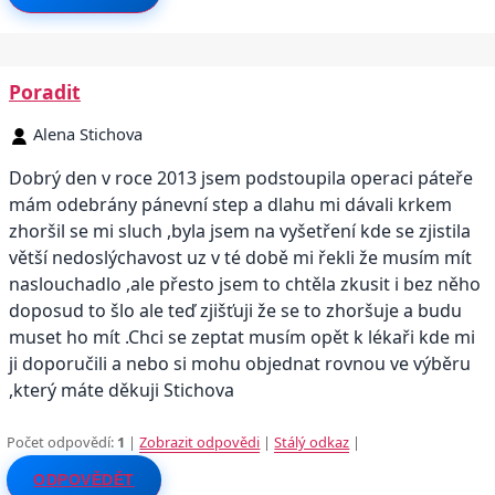
Poradit
Alena Stichova
Dobrý den v roce 2013 jsem podstoupila operaci páteře
mám odebrány pánevní step a dlahu mi dávali krkem
zhoršil se mi sluch ,byla jsem na vyšetření kde se zjistila
větší nedoslýchavost uz v té době mi řekli že musím mít
naslouchadlo ,ale přesto jsem to chtěla zkusit i bez něho
doposud to šlo ale teď zjišťuji že se to zhoršuje a budu
muset ho mít .Chci se zeptat musím opět k lékaři kde mi
ji doporučili a nebo si mohu objednat rovnou ve výběru
,který máte děkuji Stichova
Počet odpovědí:
1
|
Zobrazit odpovědi
|
Stálý odkaz
|
ODPOVĚDĚT