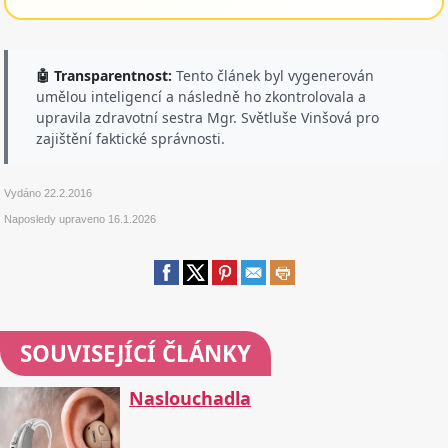
🤖 Transparentnost:
Tento článek byl vygenerován
umělou inteligencí a následně ho zkontrolovala a
upravila zdravotní sestra Mgr. Světluše Vinšová pro
zajištění faktické správnosti.
Vydáno
22.2.2016
Naposledy upraveno
16.1.2026
SOUVISEJÍCÍ ČLÁNKY
Naslouchadla