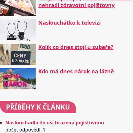
nehradí zdravotní pojišťovny
Naslouchátko k televizi
Kolik co dnes stojí u zubaře?
Kdo má dnes nárok na lázně
PŘÍBĚHY
K ČLÁNKU
Naslouchadla do uší hrazená pojišťovnou
počet odpovědí: 1