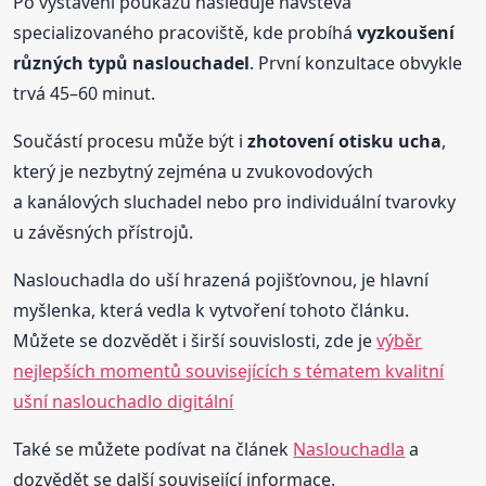
Po vystavení poukazu následuje návštěva
specializovaného pracoviště, kde probíhá
vyzkoušení
různých typů naslouchadel
. První konzultace obvykle
trvá 45–60 minut.
Součástí procesu může být i
zhotovení otisku ucha
,
který je nezbytný zejména u zvukovodových
a kanálových sluchadel nebo pro individuální tvarovky
u závěsných přístrojů.
Naslouchadla do uší hrazená pojišťovnou, je hlavní
myšlenka, která vedla k vytvoření tohoto článku.
Můžete se dozvědět i širší souvislosti, zde je
výběr
nejlepších momentů souvisejících s tématem kvalitní
ušní naslouchadlo digitální
Také se můžete podívat na článek
Naslouchadla
a
dozvědět se další související informace.