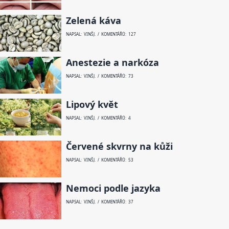
Zelená káva
NAPSAL: VINŠ J. / KOMENTÁŘŮ: 127
Anestezie a narkóza
NAPSAL: VINŠ J. / KOMENTÁŘŮ: 73
Lipový květ
NAPSAL: VINŠ J. / KOMENTÁŘŮ: 4
Červené skvrny na kůži
NAPSAL: VINŠ J. / KOMENTÁŘŮ: 53
Nemoci podle jazyka
NAPSAL: VINŠ J. / KOMENTÁŘŮ: 37