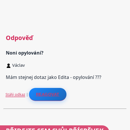
Odpověď
Noni opylování?
Václav
Mám stejnej dotaz jako Edita - opylování ???
Stálý odkaz
|
REAGOVAT