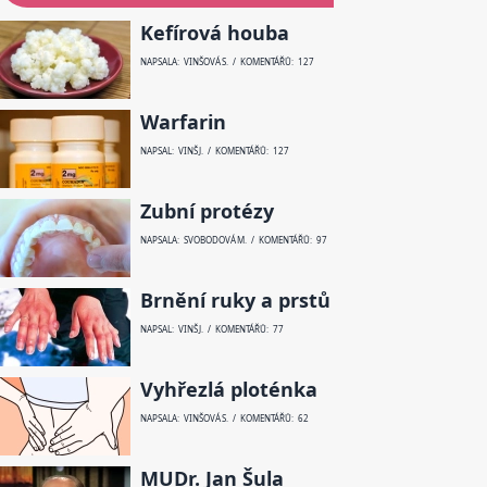
Kefírová houba
NAPSALA: VINŠOVÁ S. / KOMENTÁŘŮ: 127
Warfarin
NAPSAL: VINŠ J. / KOMENTÁŘŮ: 127
Zubní protézy
NAPSALA: SVOBODOVÁ M. / KOMENTÁŘŮ: 97
Brnění ruky a prstů
NAPSAL: VINŠ J. / KOMENTÁŘŮ: 77
Vyhřezlá ploténka
NAPSALA: VINŠOVÁ S. / KOMENTÁŘŮ: 62
MUDr. Jan Šula