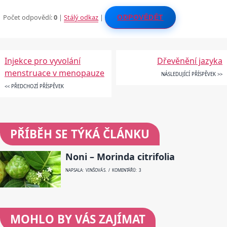
Počet odpovědí:
0
|
Stálý odkaz
|
ODPOVĚDĚT
Injekce pro vyvolání
Dřevěnění jazyka
menstruace v menopauze
NÁSLEDUJÍCÍ PŘÍSPĚVEK >>
<< PŘEDCHOZÍ PŘÍSPĚVEK
PŘÍBĚH SE TÝKÁ ČLÁNKU
Noni – Morinda citrifolia
NAPSALA: VINŠOVÁ S. / KOMENTÁŘŮ: 3
MOHLO BY VÁS ZAJÍMAT