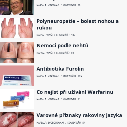
NAPSALA: VINŠOVÁ S. / KOMENTÁŘŮ: 88
Polyneuropatie – bolest nohou a
rukou
NAPSAL: VINŠ J. / KOMENTÁŘŮ: 102
Nemoci podle nehtů
NAPSAL: VINŠ J. / KOMENTÁŘŮ: 69
Antibiotika Furolin
NAPSALA: VINŠOVÁ S. / KOMENTÁŘŮ: 105
Co nejíst při užívání Warfarinu
NAPSALA: VINŠOVÁ S. / KOMENTÁŘŮ: 111
Varovné příznaky rakoviny jazyka
NAPSALA: SVOBODOVÁ M. / KOMENTÁŘŮ: 54