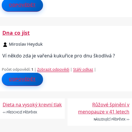
ODPOVĚDĚT
Dna co jíst
Miroslav Heyduk
Ví někdo zda je vařená kukuřice pro dnu škodlivá ?
Počet odpovědí:
1
|
Zobrazit odpovědi
|
Stálý odkaz
|
ODPOVĚDĚT
Dieta na vysoký krevní tlak
Růžové špinění v
menopauze v 41 letech
<< PŘEDCHOZÍ PŘÍSPĚVEK
NÁSLEDUJÍCÍ PŘÍSPĚVEK >>