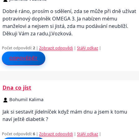
Dobré ráno, prosím o sdělení, zda se může při dně užívat
potravinový doplněk OMEGA 3. Ja nabízen mému
manželovi a nejsem si jistá, zda mu podávání neublíží.
Děkuji Vám za radu.J.Vozková.
Počet odpovědí:
2
|
Zobrazit odpovědi
|
Stálý odkaz
|
ODPOVĚDĚT
Dna co jíst
Bohumil Kalima
Jak si sestavit jídelníček když mám dnu a jsem k tomu
naví ještě diabetik ?
Počet odpovědí:
6
|
Zobrazit odpovědi
|
Stálý odkaz
|