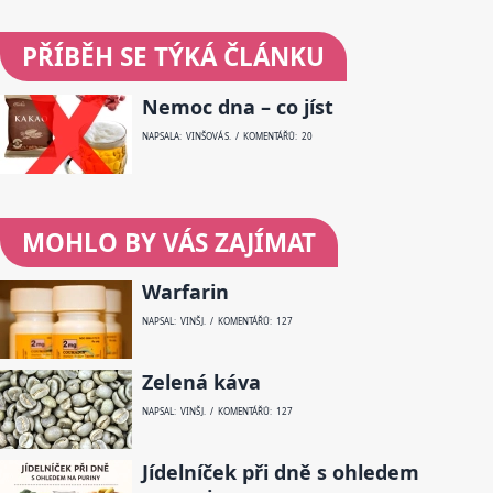
PŘÍBĚH SE TÝKÁ ČLÁNKU
Nemoc dna – co jíst
NAPSALA: VINŠOVÁ S. / KOMENTÁŘŮ: 20
MOHLO BY VÁS ZAJÍMAT
Warfarin
NAPSAL: VINŠ J. / KOMENTÁŘŮ: 127
Zelená káva
NAPSAL: VINŠ J. / KOMENTÁŘŮ: 127
Jídelníček při dně s ohledem