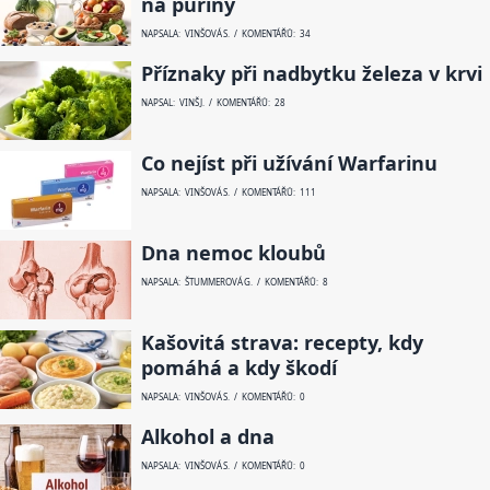
na puriny
NAPSALA: VINŠOVÁ S. / KOMENTÁŘŮ: 34
Příznaky při nadbytku železa v krvi
NAPSAL: VINŠ J. / KOMENTÁŘŮ: 28
Co nejíst při užívání Warfarinu
NAPSALA: VINŠOVÁ S. / KOMENTÁŘŮ: 111
Dna nemoc kloubů
NAPSALA: ŠTUMMEROVÁ G. / KOMENTÁŘŮ: 8
Kašovitá strava: recepty, kdy
pomáhá a kdy škodí
NAPSALA: VINŠOVÁ S. / KOMENTÁŘŮ: 0
Alkohol a dna
NAPSALA: VINŠOVÁ S. / KOMENTÁŘŮ: 0