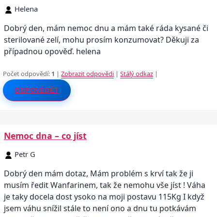
Helena
Dobrý den, mám nemoc dnu a mám také ráda kysané či
sterilované zelí, mohu prosím konzumovat? Děkuji za
případnou opověď. helena
Počet odpovědí:
1
|
Zobrazit odpovědi
|
Stálý odkaz
|
ODPOVĚDĚT
Nemoc dna – co jíst
Petr G
Dobrý den mám dotaz, Mám problém s krví tak že ji
musím ředit Wanfarinem, tak že nemohu vše jíst ! Váha
je taky docela dost ysoko na moji postavu 115Kg I když
jsem váhu snížil stále to není ono a dnu tu potkávám