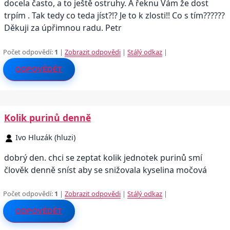
docela často, a to ještě ostruhy. A řeknu Vám že dost
trpím . Tak tedy co teda jíst?!? Je to k zlosti!! Co s tím??????
Děkuji za úpřimnou radu. Petr
Počet odpovědí:
1
|
Zobrazit odpovědi
|
Stálý odkaz
|
ODPOVĚDĚT
Kolik purinů denně
Ivo Hluzák (hluzi)
dobrý den. chci se zeptat kolik jednotek purinů smí
člověk denně sníst aby se snižovala kyselina močová
Počet odpovědí:
1
|
Zobrazit odpovědi
|
Stálý odkaz
|
ODPOVĚDĚT