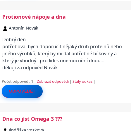
Protionové nápoje a dna
Antonín Novák
Dobrý den
potřeboval bych doporučit nějaký druh proteinů nebo
jiného výrobků, který by mi dal potřebné bílkoviny a
který je vhodný i pro lidi s onemocnění dnou...
děkuji za odpověd Novák
Počet odpovědí:
1
|
Zobrazit odpovědi
|
Stálý odkaz
|
ODPOVĚDĚT
Dna co jíst Omega 3 ???
Jindřiška Vozková