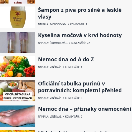
Šampon z piva pro silné a lesklé
vlasy
NAPSALA: SVOBODOVÁ M. / KOMENTÁŘŮ: 1
Kyselina močová v krvi hodnoty
NAPSALA: ŠTUMMEROVÁ G. / KOMENTÁŘŮ: 22
Nemoc dna od A do Z
NAPSALA: VINŠOVÁ S. / KOMENTÁŘŮ: 4
Oficiální tabulka purinů v
potravinách: kompletní přehled
NAPSALA: VINŠOVÁ S. / KOMENTÁŘŮ: 0
Nemoc dna – příznaky onemocnění
NAPSALA: VINŠOVÁ S. / KOMENTÁŘŮ: 0