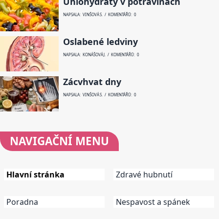
Uhlohydráty v potravinách
NAPSALA: VINŠOVÁ S. / KOMENTÁŘŮ: 0
Oslabené ledviny
NAPSALA: KONÁŠOVÁ J. / KOMENTÁŘŮ: 0
Zácvhvat dny
NAPSALA: VINŠOVÁ S. / KOMENTÁŘŮ: 0
NAVIGAČNÍ
MENU
Hlavní stránka
Zdravé hubnutí
Poradna
Nespavost a spánek