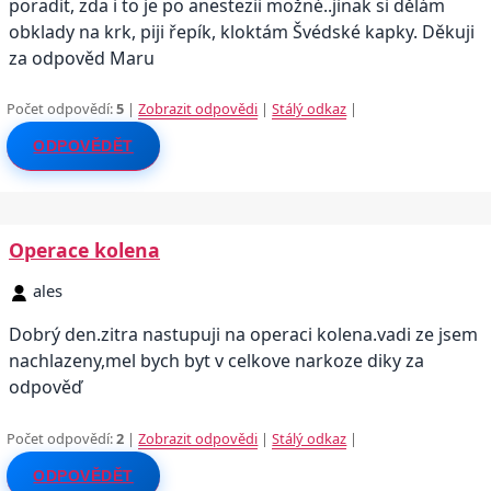
poradit, zda i to je po anestezii možné..jinak si dělám
obklady na krk, piji řepík, kloktám Švédské kapky. Děkuji
za odpověd Maru
Počet odpovědí:
5
|
Zobrazit odpovědi
|
Stálý odkaz
|
ODPOVĚDĚT
Operace kolena
ales
Dobrý den.zitra nastupuji na operaci kolena.vadi ze jsem
nachlazeny,mel bych byt v celkove narkoze diky za
odpověď
Počet odpovědí:
2
|
Zobrazit odpovědi
|
Stálý odkaz
|
ODPOVĚDĚT