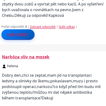
zbytky dvou zubů a vyvrtat pět nebo kazů. A po vyšetření
bych uvažovala o rovnátkach na pevno.Jsem z
Chebu.Děkuji za odpověď Kapková
Počet odpovědí:
3
|
Zobrazit odpovědi
|
Stálý odkaz
|
ODPOVĚDĚT
Narkóza vliv na mozek
helena
Dobry den,chci se zeptat,mam jid na transplantaci
ledviny a slinivky do Ikemu,pokaslavam,muzu i presto
podstoupit operaci,narkozu?co když před tím budu mít
zvýšenou teplotu?můžou mi dat nějaké antibiotika
během transplantace?Dekuji