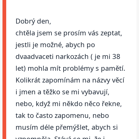
Dobrý den,
chtěla jsem se prosím vás zeptat,
jestli je možné, abych po
dvaadvaceti narkozách ( je mi 38
let) mohla mít problémy s pamětí.
Kolikrát zapomínám na názvy věcí
i jmen a těžko se mi vybavují,
nebo, když mi někdo něco řekne,
tak to často zapomenu, nebo
musím déle přemýšlet, abych si
vzpomněla. Stává se mi, že i