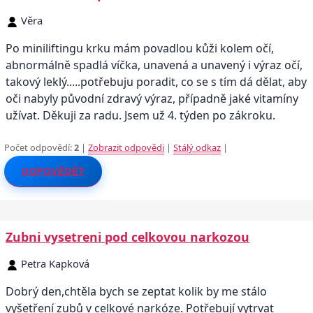
Věra
Po miniliftingu krku mám povadlou kůži kolem očí,
abnormálně spadlá víčka, unavená a unavený i výraz očí,
takový leklý.....potřebuju poradit, co se s tím dá dělat, aby
oči nabyly původní zdravý výraz, případně jaké vitamíny
užívat. Děkuji za radu. Jsem už 4. týden po zákroku.
Počet odpovědí:
2
|
Zobrazit odpovědi
|
Stálý odkaz
|
ODPOVĚDĚT
Zubni vysetreni pod celkovou narkozou
Petra Kapková
Dobrý den,chtěla bych se zeptat kolik by me stálo
vyšetření zubů v celkové narkóze. Potřebují vytrvat