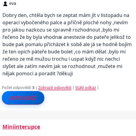
eva
Dobry den, chtěla bych se zeptat mám jít v listopadu na
operaci vybočeného palce a příčně ploché nohy ,nevím
pro jakou nazkozu se spravně rozhodnout ,bylo mi
řečeno že by byla vhodnæ anestezie do pateře jelikož to
bude pak pomalu přichàzet k sobě ale já se hodně bojím
źe ten opich pàteře bude bolet ,co mám dělat ,bylo mi
rečeno ze mě mužou trochu i uspat když nic nechci
slyšet ale zatím nevím jak se rozhodnout ,mužete mi
nějak pomoci a poradit ?děkuji
Počet odpovědí:
3
|
Zobrazit odpovědi
|
Stálý odkaz
|
ODPOVĚDĚT
Miniinterupce