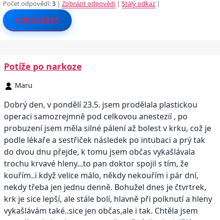
Počet odpovědí:
3
|
Zobrazit odpovědi
|
Stálý odkaz
|
ODPOVĚDĚT
Potíže po narkoze
Maru
Dobrý den, v pondělí 23.5. jsem prodělala plastickou
operaci samozrejmně pod celkovou anestezií , po
probuzení jsem měla silné pálení až bolest v krku, což je
podle lékaře a sestřiček následek po intubaci a prý tak
do dvou dnu přejde, k tomu jsem občas vykašlávala
trochu krvavé hleny...to pan doktor spojil s tím, že
kouřím..i když velice málo, někdy nekouřím i pár dní,
nekdy třeba jen jednu denně. Bohužel dnes je čtvrtrek,
krk je sice lepší, ale stále bolí, hlavně při polknutí a hleny
vykašlávám také..sice jen občas,ale i tak. Chtěla jsem