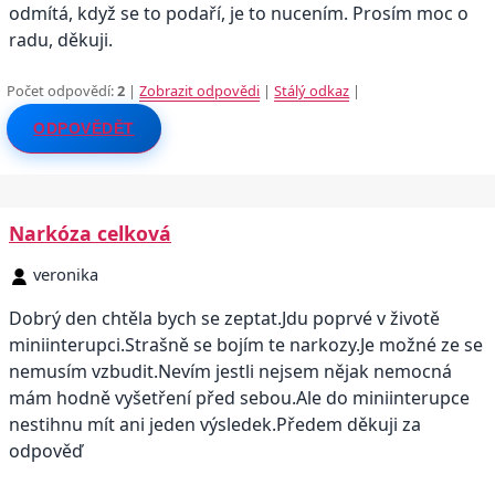
odmítá, když se to podaří, je to nucením. Prosím moc o
radu, děkuji.
Počet odpovědí:
2
|
Zobrazit odpovědi
|
Stálý odkaz
|
ODPOVĚDĚT
Narkóza celková
veronika
Dobrý den chtěla bych se zeptat.Jdu poprvé v životě
miniinterupci.Strašně se bojím te narkozy.Je možné ze se
nemusím vzbudit.Nevím jestli nejsem nějak nemocná
mám hodně vyšetření před sebou.Ale do miniinterupce
nestihnu mít ani jeden výsledek.Předem děkuji za
odpověď