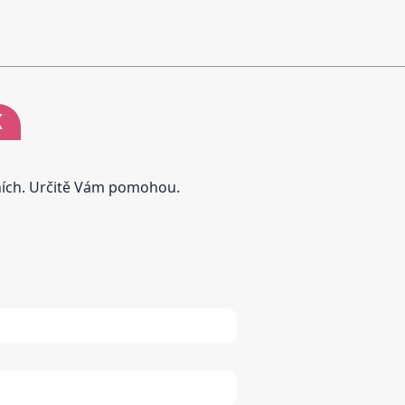
K
tních. Určitě Vám pomohou.