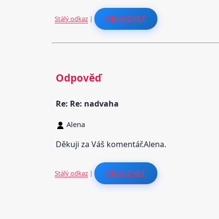
Stálý odkaz
|
REAGOVAT
Odpověď
Re: Re: nadvaha
Alena
Děkuji za Váš komentář.Alena.
Stálý odkaz
|
REAGOVAT