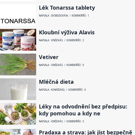
Lék Tonarssa tablety
NAPSALA: SVOBODOVÁ M. / KOMENTÁŘŮ: 1
Kloubní výživa Alavis
NAPSALA: VINŠOVÁ S. / KOMENTÁŘŮ: 2
Vetiver
NAPSALA: VINŠOVÁ S. / KOMENTÁŘŮ: 0
Mléčná dieta
NAPSALA: KONÁŠOVÁ J. / KOMENTÁŘŮ: 0
Léky na odvodnění bez předpisu:
kdy pomohou a kdy ne
NAPSALA: VINŠOVÁ S. / KOMENTÁŘŮ: 5
Pradaxa a strava: jak jíst bezpečně