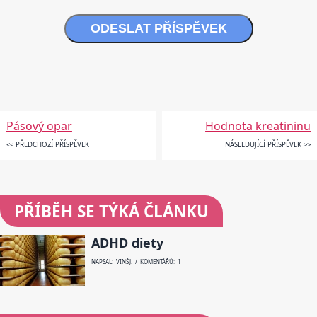
ODESLAT PŘÍSPĚVEK
Pásový opar
Hodnota kreatininu
<< PŘEDCHOZÍ PŘÍSPĚVEK
NÁSLEDUJÍCÍ PŘÍSPĚVEK >>
PŘÍBĚH SE TÝKÁ ČLÁNKU
ADHD diety
NAPSAL: VINŠ J. / KOMENTÁŘŮ: 1