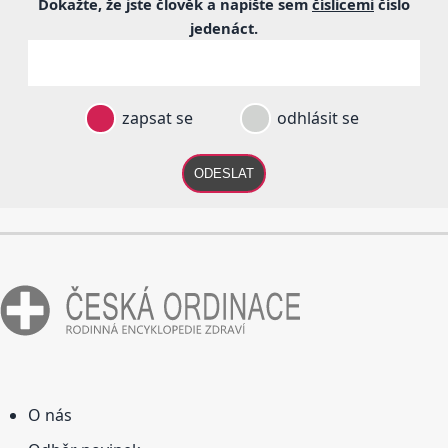
Dokažte, že jste člověk a napište sem
číslicemi
číslo
jedenáct
.
zapsat se
odhlásit se
ODESLAT
O nás