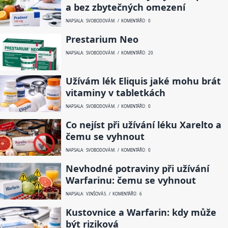
a bez zbytečných omezení
NAPSALA: SVOBODOVÁ M. / KOMENTÁŘŮ: 0
Prestarium Neo
NAPSALA: SVOBODOVÁ M. / KOMENTÁŘŮ: 20
Užívám lék Eliquis jaké mohu brát
vitaminy v tabletkách
NAPSALA: SVOBODOVÁ M. / KOMENTÁŘŮ: 0
Co nejíst při užívání léku Xarelto a
čemu se vyhnout
NAPSALA: SVOBODOVÁ M. / KOMENTÁŘŮ: 0
Nevhodné potraviny při užívání
Warfarinu: čemu se vyhnout
NAPSALA: VINŠOVÁ S. / KOMENTÁŘŮ: 6
Kustovnice a Warfarin: kdy může
být riziková