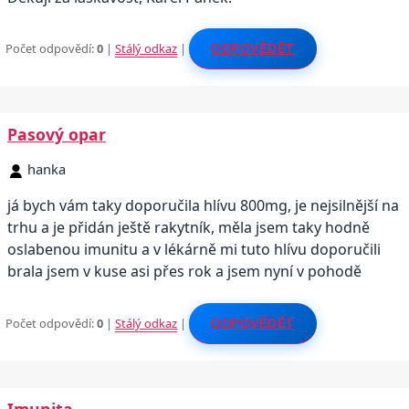
Počet odpovědí:
0
|
Stálý odkaz
|
ODPOVĚDĚT
Pasový opar
hanka
já bych vám taky doporučila hlívu 800mg, je nejsilnější na
trhu a je přidán ještě rakytník, měla jsem taky hodně
oslabenou imunitu a v lékárně mi tuto hlívu doporučili
brala jsem v kuse asi přes rok a jsem nyní v pohodě
Počet odpovědí:
0
|
Stálý odkaz
|
ODPOVĚDĚT
Imunita