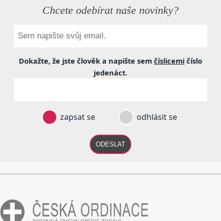
Chcete odebírat naše novinky?
Dokažte, že jste člověk a napište sem
číslicemi
číslo
jedenáct
.
zapsat se
odhlásit se
ODESLAT