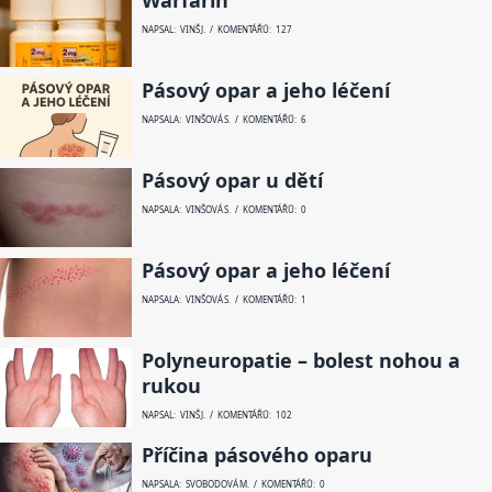
NAPSAL: VINŠ J. / KOMENTÁŘŮ: 127
Pásový opar a jeho léčení
NAPSALA: VINŠOVÁ S. / KOMENTÁŘŮ: 6
Pásový opar u dětí
NAPSALA: VINŠOVÁ S. / KOMENTÁŘŮ: 0
Pásový opar a jeho léčení
NAPSALA: VINŠOVÁ S. / KOMENTÁŘŮ: 1
Polyneuropatie – bolest nohou a
rukou
NAPSAL: VINŠ J. / KOMENTÁŘŮ: 102
Příčina pásového oparu
NAPSALA: SVOBODOVÁ M. / KOMENTÁŘŮ: 0