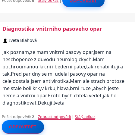
Počet odpovědí:
0
|
Stálý odkaz
|
ODPOVĚDĚT
Diagnostika vnitrniho pasoveho opar
Iveta Blahová
Jak poznam,ze mam vnitrni pasovy opar.Jsem na
neschopence z duvodu neurologickych.Mam
pochroumanou krcni i bederni pater,tak rehabilituji a
tak.Pred par dny se mi udelal pasovy opar na
cele,dostala jsem antivirotika.Mam ale strach protoze
me stale boli krk,v krku,hlava,brni ruce ,abych jeste
nemela vnitrni opar.Proto bych chtela vedet,jak ho
diagnostikovat.Dekuji Iveta
Počet odpovědí:
2
|
Zobrazit odpovědi
|
Stálý odkaz
|
ODPOVĚDĚT