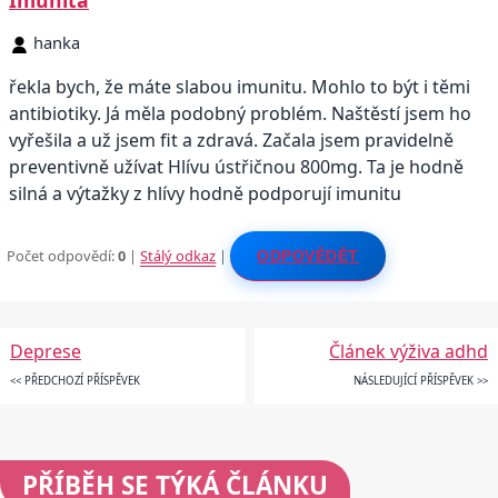
hanka
řekla bych, že máte slabou imunitu. Mohlo to být i těmi
antibiotiky. Já měla podobný problém. Naštěstí jsem ho
vyřešila a už jsem fit a zdravá. Začala jsem pravidelně
preventivně užívat Hlívu ústřičnou 800mg. Ta je hodně
silná a výtažky z hlívy hodně podporují imunitu
Počet odpovědí:
0
|
Stálý odkaz
|
ODPOVĚDĚT
Deprese
Článek výživa adhd
<< PŘEDCHOZÍ PŘÍSPĚVEK
NÁSLEDUJÍCÍ PŘÍSPĚVEK >>
PŘÍBĚH SE TÝKÁ ČLÁNKU