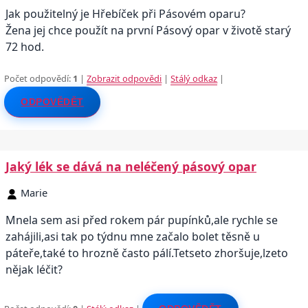
Jak použitelný je Hřebíček při Pásovém oparu?
Žena jej chce použít na první Pásový opar v životě starý
72 hod.
Počet odpovědí:
1
|
Zobrazit odpovědi
|
Stálý odkaz
|
ODPOVĚDĚT
Jaký lék se dává na neléčený pásový opar
Marie
Mnela sem asi před rokem pár pupínků,ale rychle se
zahájili,asi tak po týdnu mne začalo bolet těsně u
páteře,také to hrozně často pálí.Tetseto zhoršuje,lzeto
nějak léčit?