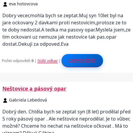
eva hotovcova
Dobry vecer,mohla bych se zeptat.Muj syn 10let byl na
jare ockovany 2 davkami proti nestovicim,protoze ze to
te doby nedostal.A tedka ma pasovy opar.Myslela jsem,ze
tim ockovani uz nemuze jak nestovice tak pas.opar
dostat.Dekuji za odpoved.Eva
Počet odpovědí:
0
|
Stálý odkaz
|
ODPOVĚDĚT
Neštovice a pásový opar
Gabriela Lebedová
Dobrý den. Chtěla bych se zeptat syn (8 let) prodělal před
5 roky pásový opar . Ale neštovice neprodělal. Je to vůbec
možné? Chceme ho nechat na neštovice očkovat . Má to