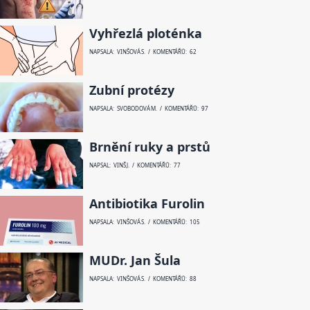
Vyhřezlá ploténka
NAPSALA: VINŠOVÁ S. / KOMENTÁŘŮ: 62
Zubní protézy
NAPSALA: SVOBODOVÁ M. / KOMENTÁŘŮ: 97
Brnění ruky a prstů
NAPSAL: VINŠ J. / KOMENTÁŘŮ: 77
Antibiotika Furolin
NAPSALA: VINŠOVÁ S. / KOMENTÁŘŮ: 105
MUDr. Jan Šula
NAPSALA: VINŠOVÁ S. / KOMENTÁŘŮ: 88