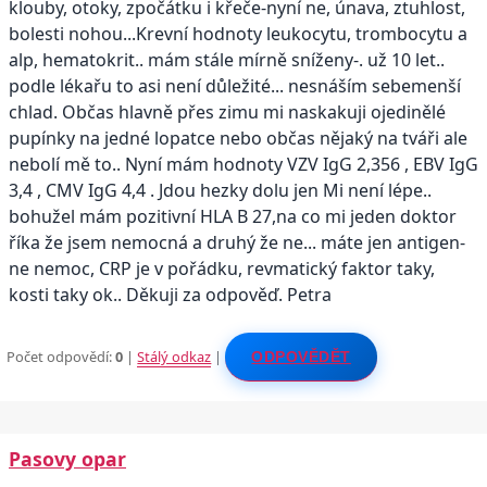
klouby, otoky, zpočátku i křeče-nyní ne, únava, ztuhlost,
bolesti nohou...Krevní hodnoty leukocytu, trombocytu a
alp, hematokrit.. mám stále mírně sníženy-. už 10 let..
podle lékařu to asi není důležité... nesnáším sebemenší
chlad. Občas hlavně přes zimu mi naskakuji ojedinělé
pupínky na jedné lopatce nebo občas nějaký na tváři ale
nebolí mě to.. Nyní mám hodnoty VZV IgG 2,356 , EBV IgG
3,4 , CMV IgG 4,4 . Jdou hezky dolu jen Mi není lépe..
bohužel mám pozitivní HLA B 27,na co mi jeden doktor
říka že jsem nemocná a druhý že ne... máte jen antigen-
ne nemoc, CRP je v pořádku, revmatický faktor taky,
kosti taky ok.. Děkuji za odpověď. Petra
Počet odpovědí:
0
|
Stálý odkaz
|
ODPOVĚDĚT
Pasovy opar