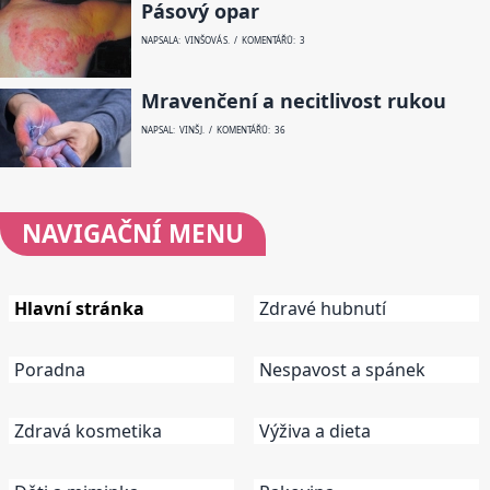
Pásový opar
NAPSALA: VINŠOVÁ S. / KOMENTÁŘŮ: 3
Mravenčení a necitlivost rukou
NAPSAL: VINŠ J. / KOMENTÁŘŮ: 36
NAVIGAČNÍ
MENU
Hlavní stránka
Zdravé hubnutí
Poradna
Nespavost a spánek
Zdravá kosmetika
Výživa a dieta