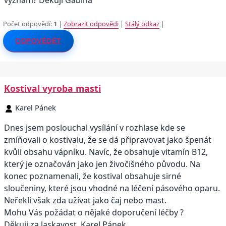
význam? Děkuji Gábina
Počet odpovědí:
1
|
Zobrazit odpovědi
|
Stálý odkaz
|
ODPOVĚDĚT
Kostival vyroba masti
Karel Pánek
Dnes jsem poslouchal vysílání v rozhlase kde se
zmíňovali o kostivalu, že se dá připravovat jako špenát
kvůli obsahu vápníku. Navíc, že obsahuje vitamín B12,
který je označován jako jen živočišného původu. Na
konec poznamenali, že kostival obsahuje sirné
sloučeniny, které jsou vhodné na léčení pásového oparu.
Neřekli však zda užívat jako čaj nebo mast.
Mohu Vás požádat o nějaké doporučení léčby ?
Děkuji za laskavost, Karel Pánek.