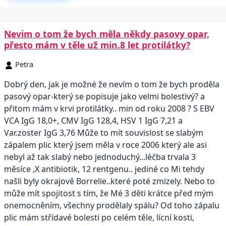
Nevim o tom že bych měla někdy pasovy opar,
přesto mám v těle už min.8 let protilátky?
Petra
Dobrý den, jak je možné že nevím o tom že bych proděla
pasový opar-který se popisuje jako velmi bolestivý? a
přitom mám v krvi protilátky.. min od roku 2008 ? S EBV
VCA IgG 18,0+, CMV IgG 128,4, HSV 1 IgG 7,21 a
Var.zoster IgG 3,76 Může to mít souvislost se slabým
zápalem plic který jsem měla v roce 2006 který ale asi
nebyl až tak slabý nebo jednoduchý...léčba trvala 3
měsíce ,X antibiotik, 12 rentgenu.. jediné co Mi tehdy
našli byly okrajově Borrelie..které poté zmizely. Nebo to
může mít spojitost s tím, že Mé 3 děti krátce před mým
onemocněním, všechny prodělaly spálu? Od toho zápalu
plic mám střídavé bolesti po celém těle, lícní kosti,