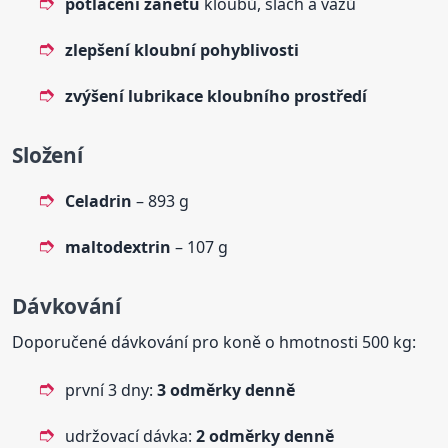
potlačení zánětu
kloubů, šlach a vazů
zlepšení kloubní pohyblivosti
zvýšení lubrikace kloubního prostředí
Složení
Celadrin
– 893 g
maltodextrin
– 107 g
Dávkování
Doporučené dávkování pro koně o hmotnosti 500 kg:
první 3 dny:
3 odměrky denně
udržovací dávka:
2 odměrky denně