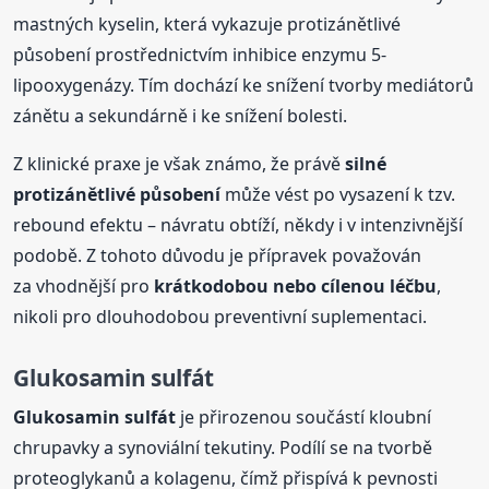
mastných kyselin, která vykazuje protizánětlivé
působení prostřednictvím inhibice enzymu 5-
lipooxygenázy. Tím dochází ke snížení tvorby mediátorů
zánětu a sekundárně i ke snížení bolesti.
Z klinické praxe je však známo, že právě
silné
protizánětlivé působení
může vést po vysazení k tzv.
rebound efektu – návratu obtíží, někdy i v intenzivnější
podobě. Z tohoto důvodu je přípravek považován
za vhodnější pro
krátkodobou nebo cílenou léčbu
,
nikoli pro dlouhodobou preventivní suplementaci.
Glukosamin sulfát
Glukosamin sulfát
je přirozenou součástí kloubní
chrupavky a synoviální tekutiny. Podílí se na tvorbě
proteoglykanů a kolagenu, čímž přispívá k pevnosti