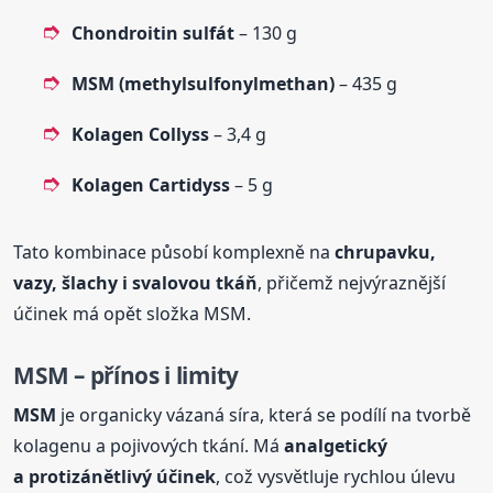
Chondroitin sulfát
– 130 g
MSM (methylsulfonylmethan)
– 435 g
Kolagen Collyss
– 3,4 g
Kolagen Cartidyss
– 5 g
Tato kombinace působí komplexně na
chrupavku,
vazy, šlachy i svalovou tkáň
, přičemž nejvýraznější
účinek má opět složka MSM.
MSM – přínos i limity
MSM
je organicky vázaná síra, která se podílí na tvorbě
kolagenu a pojivových tkání. Má
analgetický
a protizánětlivý účinek
, což vysvětluje rychlou úlevu