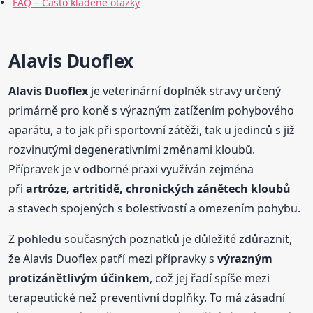
FAQ – Často kladené otázky
Alavis Duoflex
Alavis Duoflex
je veterinární doplněk stravy určený
primárně pro koně s výrazným zatížením pohybového
aparátu, a to jak při sportovní zátěži, tak u jedinců s již
rozvinutými degenerativními změnami kloubů.
Přípravek je v odborné praxi využíván zejména
při
artróze, artritidě, chronických zánětech kloubů
a stavech spojených s bolestivostí a omezením pohybu.
Z pohledu současných poznatků je důležité zdůraznit,
že Alavis Duoflex patří mezi přípravky s
výrazným
protizánětlivým účinkem
, což jej řadí spíše mezi
terapeutické než preventivní doplňky. To má zásadní