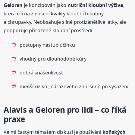
Geloren
je koncipován jako
nutriční kloubní výživa
,
která cílí na zlepšení kvality kloubní tekutiny
a chrupavky. Neobsahuje silné protizánětlivé látky, ale
podporuje přirozené kloubní prostředí.
postupný nástup účinku
vhodný pro dlouhodobé kúry
dobrá snášenlivost
menší riziko „nárazového zhoršení“ po vysazení
Alavis a Geloren pro lidi – co říká
praxe
Velmi častým tématem diskuzí je používání
koňských