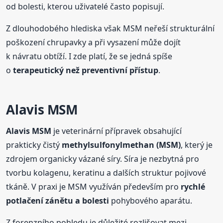
od bolesti, kterou uživatelé často popisují.
Z dlouhodobého hlediska však MSM neřeší strukturální
poškození chrupavky a při vysazení může dojít
k návratu obtíží. I zde platí, že se jedná spíše
o
terapeutický než preventivní přístup
.
Alavis MSM
Alavis MSM
je veterinární přípravek obsahující
prakticky čistý
methylsulfonylmethan (MSM)
, který je
zdrojem organicky vázané síry. Síra je nezbytná pro
tvorbu kolagenu, keratinu a dalších struktur pojivové
tkáně. V praxi je MSM využíván především pro
rychlé
potlačení zánětu a bolesti
pohybového aparátu.
Z forenzního pohledu je důležité rozlišovat mezi