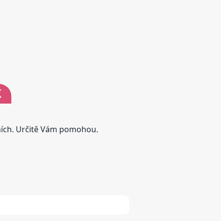
K
tních. Určitě Vám pomohou.