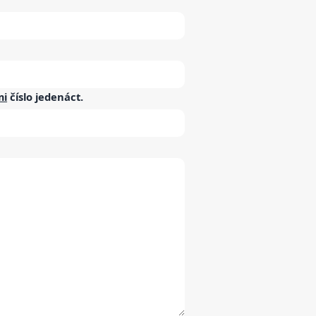
mi
číslo
jedenáct
.