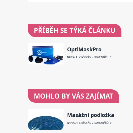
PŘÍBĚH SE TÝKÁ ČLÁNKU
OptiMaskPro
NAPSALA: VINŠOVÁ S. / KOMENTÁŘŮ: 1
MOHLO BY VÁS ZAJÍMAT
Masážní podložka
NAPSALA: VINŠOVÁ S. / KOMENTÁŘŮ: 0