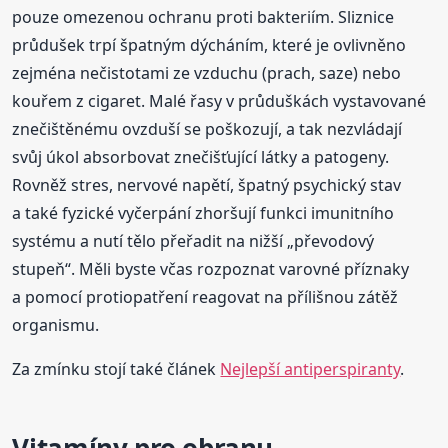
pouze omezenou ochranu proti bakteriím. Sliznice
průdušek trpí špatným dýcháním, které je ovlivněno
zejména nečistotami ze vzduchu (prach, saze) nebo
kouřem z cigaret. Malé řasy v průduškách vystavované
znečištěnému ovzduší se poškozují, a tak nezvládají
svůj úkol absorbovat znečišťující látky a patogeny.
Rovněž stres, nervové napětí, špatný psychický stav
a také fyzické vyčerpání zhoršují funkci imunitního
systému a nutí tělo přeřadit na nižší „převodový
stupeň“. Měli byste včas rozpoznat varovné příznaky
a pomocí protiopatření reagovat na přílišnou zátěž
organismu.
Za zmínku stojí také článek
Nejlepší antiperspiranty
.
Vitamíny pro obranu