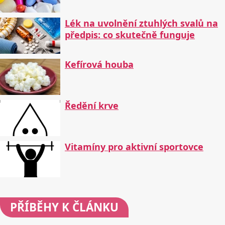
Lék na uvolnění ztuhlých svalů na
předpis: co skutečně funguje
Kefírová houba
Ředění krve
Vitamíny pro aktivní sportovce
PŘÍBĚHY
K ČLÁNKU