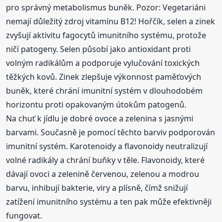
pro správný metabolismus buněk. Pozor: Vegetariáni
nemají důležitý zdroj vitamínu B12! Hořčík, selen a zinek
zvyšují aktivitu fagocytů imunitního systému, protože
ničí patogeny. Selen působí jako antioxidant proti
volným radikálům a podporuje vylučování toxických
těžkých kovů. Zinek zlepšuje výkonnost paměťových
buněk, které chrání imunitní systém v dlouhodobém
horizontu proti opakovaným útokům patogenů.
Na chuť k jídlu je dobré ovoce a zelenina s jasnými
barvami. Současně je pomocí těchto barviv podporován
imunitní systém. Karotenoidy a flavonoidy neutralizují
volné radikály a chrání buňky v těle. Flavonoidy, které
dávají ovoci a zelenině červenou, zelenou a modrou
barvu, inhibují bakterie, viry a plísně, čímž snižují
zatížení imunitního systému a ten pak může efektivněji
fungovat.