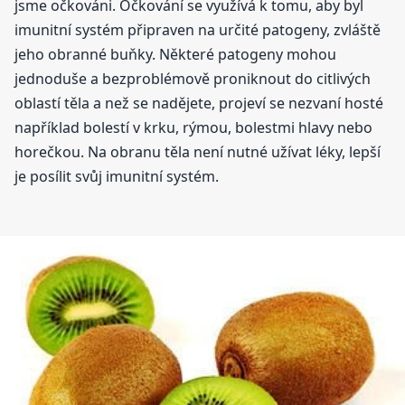
jsme očkováni. Očkování se využívá k tomu, aby byl
imunitní systém připraven na určité patogeny, zvláště
jeho obranné buňky. Některé patogeny mohou
jednoduše a bezproblémově proniknout do citlivých
oblastí těla a než se nadějete, projeví se nezvaní hosté
například bolestí v krku, rýmou, bolestmi hlavy nebo
horečkou. Na obranu těla není nutné užívat léky, lepší
je posílit svůj imunitní systém.