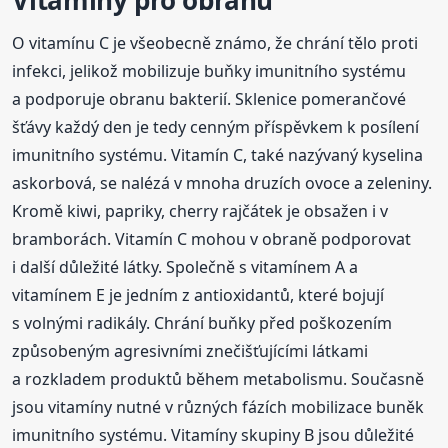
O vitamínu C je všeobecně známo, že chrání tělo proti
infekci, jelikož mobilizuje buňky imunitního systému
a podporuje obranu bakterií. Sklenice pomerančové
šťávy každý den je tedy cenným příspěvkem k posílení
imunitního systému. Vitamín C, také nazývaný kyselina
askorbová, se nalézá v mnoha druzích ovoce a zeleniny.
Kromě kiwi, papriky, cherry rajčátek je obsažen i v
bramborách. Vitamín C mohou v obraně podporovat
i další důležité látky. Společně s vitamínem A a
vitamínem E je jedním z antioxidantů, které bojují
s volnými radikály. Chrání buňky před poškozením
způsobeným agresivními znečišťujícími látkami
a rozkladem produktů během metabolismu. Současně
jsou vitamíny nutné v různých fázích mobilizace buněk
imunitního systému. Vitamíny skupiny B jsou důležité