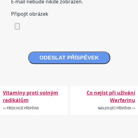
E-mail nebude nikde zobrazen.
Připojit obrázek
ODESLAT PŘÍSPĚVEK
Vitamíny proti volným
Co nejíst při užívání
radikálům
Warfarinu
<< PŘEDCHOZÍ PŘÍSPĚVEK
NÁSLEDUJÍCÍ PŘÍSPĚVEK >>