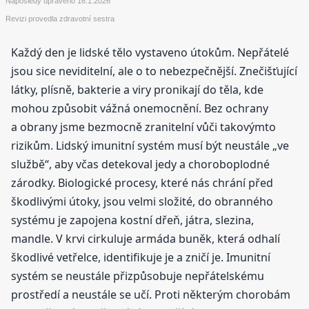
Naposledy upraveno
16.1.2026
Revizi provedla zdravotní sestra
Každý den je lidské tělo vystaveno útokům. Nepřátelé
jsou sice neviditelní, ale o to nebezpečnější. Znečišťující
látky, plísně, bakterie a viry pronikají do těla, kde
mohou způsobit vážná onemocnění. Bez ochrany
a obrany jsme bezmocně zranitelní vůči takovýmto
rizikům. Lidský imunitní systém musí být neustále „ve
službě“, aby včas detekoval jedy a choroboplodné
zárodky. Biologické procesy, které nás chrání před
škodlivými útoky, jsou velmi složité, do obranného
systému je zapojena kostní dřeň, játra, slezina,
mandle. V krvi cirkuluje armáda buněk, která odhalí
škodlivé vetřelce, identifikuje je a zničí je. Imunitní
systém se neustále přizpůsobuje nepřátelskému
prostředí a neustále se učí. Proti některým chorobám