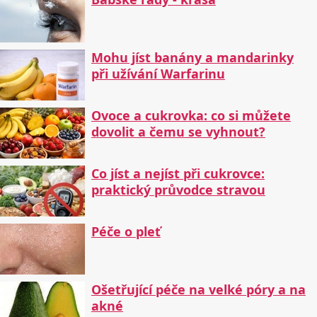
Mohu jíst banány a mandarinky
při užívání Warfarinu
Ovoce a cukrovka: co si můžete
dovolit a čemu se vyhnout?
Co jíst a nejíst při cukrovce:
praktický průvodce stravou
Péče o pleť
Ošetřující péče na velké póry a na
akné