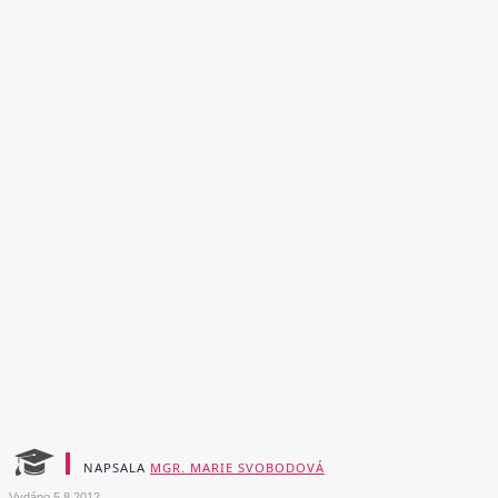
NAPSALA
MGR. MARIE SVOBODOVÁ
Vydáno
5.8.2012