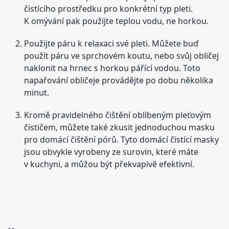
čistícího prostředku pro konkrétní typ pleti.
K omývání pak použijte teplou vodu, ne horkou.
Použijte páru k relaxaci své pleti. Můžete buď
použít páru ve sprchovém koutu, nebo svůj obličej
naklonit na hrnec s horkou pářící vodou. Toto
napařování obličeje provádějte po dobu několika
minut.
Kromě pravidelného čištění oblíbeným pleťovým
čističem, můžete také zkusit jednoduchou masku
pro domácí čištění pórů. Tyto domácí čistící masky
jsou obvykle vyrobeny ze surovin, které máte
v kuchyni, a můžou být překvapivě efektivní.