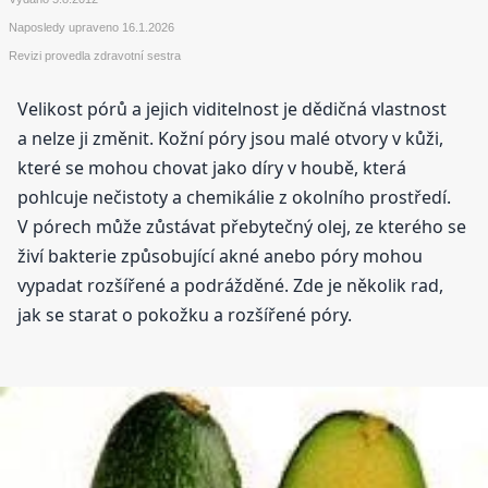
Naposledy upraveno
16.1.2026
Revizi provedla zdravotní sestra
Velikost pórů a jejich viditelnost je dědičná vlastnost
a nelze ji změnit. Kožní póry jsou malé otvory v kůži,
které se mohou chovat jako díry v houbě, která
pohlcuje nečistoty a chemikálie z okolního prostředí.
V pórech může zůstávat přebytečný olej, ze kterého se
živí bakterie způsobující akné anebo póry mohou
vypadat rozšířené a podrážděné. Zde je několik rad,
jak se starat o pokožku a rozšířené póry.