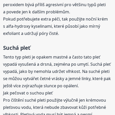
peroxidem bývá příliš agresivní pro většinu typů pleti
a povede jen k dalším problémům.
Pokud potřebujete extra péči, tak použijte noční krém
s alfa-hydroxy kyselinami, které působí jako mírný
exfoliant a udržují póry čisté.
Suchá pleť
Tento typ pleti je opakem mastné a často tato pleť
vypadá vysušená a drsná, zejména po umytí. Suchá pleť
vypadá, jako by nemohla udržet vlhkost. Na suché pleti
se můžou vytvářet četné vrásky a jemné linky, které pak
ještě více zvýrazňuje slunce po opálení.
Jak pečovat o suchou pleť
Pro čištění suché pleti použijte výlučně jen krémovou
pleťovou vodu, která nebude zbavovat kůži potřebné
vlhkosti. Pleťová voda musí být jemná a nesmí