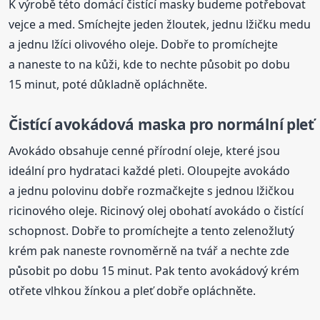
K výrobě této domácí čistící masky budeme potřebovat
vejce a med. Smíchejte jeden žloutek, jednu lžičku medu
a jednu lžíci olivového oleje. Dobře to promíchejte
a naneste to na kůži, kde to nechte působit po dobu
15 minut, poté důkladně opláchněte.
Čistící avokádová maska pro normální pleť
Avokádo obsahuje cenné přírodní oleje, které jsou
ideální pro hydrataci každé pleti. Oloupejte avokádo
a jednu polovinu dobře rozmačkejte s jednou lžičkou
ricinového oleje. Ricinový olej obohatí avokádo o čistící
schopnost. Dobře to promíchejte a tento zelenožlutý
krém pak naneste rovnoměrně na tvář a nechte zde
působit po dobu 15 minut. Pak tento avokádový krém
otřete vlhkou žínkou a pleť dobře opláchněte.