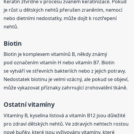
Keratin ztvrdne v procesu zvaném keratinizace. Pokud
je růst u dětských nehtů přerušen zraněním, nemocí
nebo dietními nedostatky, může dojít k roztřepení
nehtů.
Biotin
Biotin je komplexem vitamínů B, někdy známý
pod označením vitamín H nebo vitamín B7. Biotin
se vytváří ve střevních bakteriích nebo z jejich potravy.
Nedostatek biotinu je velmi vzácný, ale pokud se objeví,
může vykazovat příznaky zahrnující zrohovatění tkáně.
Ostatní vitamíny
Vitamíny B, kyselina listová a vitamín B12 jsou důležité
pro zdraví dětských nehtů. Ve zdravých nehtech rostou
nové buňky, které jsou vyživovány vitamíny, které