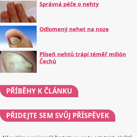
Správná péče o nehty
Odlomený nehet na noze
Plíseň nehtů trápí téměř milión
Čechů
PŘÍBĚHY
K ČLÁNKU
PŘIDEJTE
SEM SVŮJ PŘÍSPĚVEK