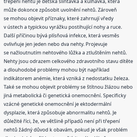
třepení nehtů je dětská slintavka a kulhavka, která
může dokonce způsobit uvolnění nehtů. Zároveň
se mohou objevit příznaky, které zahrnují vředy
v ústech a typickou vyrážku postihující nohy a ruce.
Další příčinou bývá plísňová infekce, která vesměs
ovlivňuje jen jeden nebo dva nehty. Projevuje
se nažloutnutím nehtového lůžka a ztluštěním nehtů.
Nehty jsou odrazem celkového zdravotního stavu dítěte
a dlouhodobé problémy mohou být například
indikátorem anémie, která vzniká z nedostatku železa.
Také se mohou objevit problémy se štítnou žlázou nebo
jiná metabolická či genetická onemocnění. Specificky
vzácné genetické onemocnění je ektodermální
dysplazie, která způsobuje abnormalitu nehtů. Je
důležité říci, že, ve většině případů není při třepení
nehtů žádný důvod k obavám, pokud je však problém