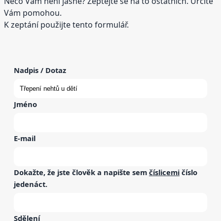
Něco Vám není jasné? Zeptejte se na to ostatních. Určitě
Vám pomohou.
K zeptání použijte tento formulář.
Nadpis / Dotaz
Jméno
E-mail
Dokažte, že jste člověk a napište sem
číslicemi
číslo
jedenáct
.
Sdělení