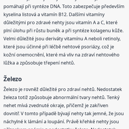
pomáhají při syntéze DNA. Toto zabezpečuje především
kyselina listová a vitamín B12. Dalšími vitamíny
důležitými pro zdravé nehty jsou vitamín A a C, které
plní úlohu při růstu buněk a při syntéze kolagenu kůže.
Velmi důležité jsou deriváty vitamínu A neboli retinoly,
které jsou účinné při léčbě nehtové psoriázy, což je
kožní onemocnění, které má vliv na zdraví nehtového
lůžka a způsobuje třepení nehtů.
Železo
Železo je rovněž důležité pro zdraví nehtů. Nedostatek
železa totiž způsobuje abnormální tvary nehtů. Tenký
nehet mívá zvednuté okraje, přičemž je zakřiven
dovnitř. V tomto případě bývají nehty tak jemné, že jsou
náchylné k lámání a loupání. Právě křehké nehty jsou