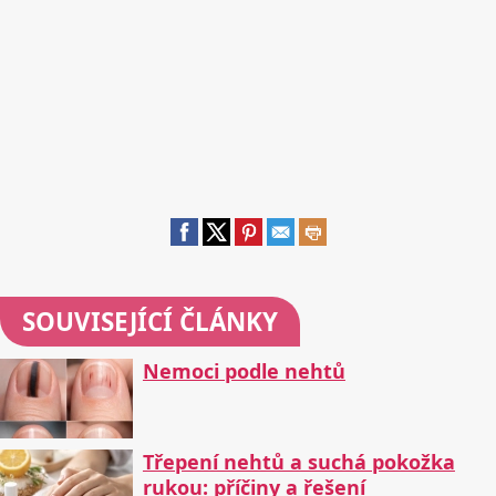
SOUVISEJÍCÍ ČLÁNKY
Nemoci podle nehtů
Třepení nehtů a suchá pokožka
rukou: příčiny a řešení