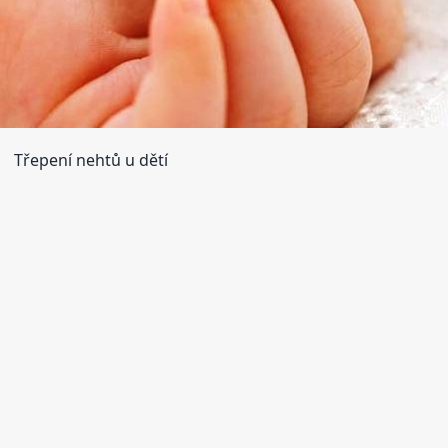
Třepení nehtů u dětí