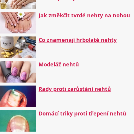
Jak změkčit tvrdé nehty na nohou
Co znamenají hrbolaté nehty
Modeláž nehtů
Rady proti zarůstání nehtů
Domácí triky proti třepení nehtů