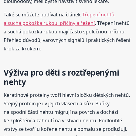
dlouhodobý, měli byste navštívit svého lékaře.
Také se můžete podívat na článek
Třepení nehtů
a suchá pokožka rukou: příčiny a řešení
. Třepení nehtů
a suchá pokožka rukou mají často společnou příčinu.
Přehled důvodů, varovných signálů i praktických řešení
krok za krokem.
Výživa pro děti s roztřepenými
nehty
Keratinové proteiny tvoří hlavní složku dětských nehtů.
Stejný protein je i v jejich vlasech a kůži. Buňky
na spodní části nehtu migrují na povrch a dochází
ke zploštění a zahnutí na vrstvách nehtu. Podlouhlé
vrstvy se tvoří u kořene nehtu a pomalu se prodlužují.