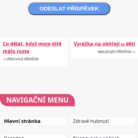
ODESLAT PŘÍSPĚVEK
Co dělat, když moje dítě
Vyrážka na obličeji u dětí
málo roste
NÁSLEDUJÍCÍ PŘÍSPĚVEK >>
<< PŘEDCHOZÍ PŘÍSPĚVEK
NAVIGAČNÍ
MENU
Hlavní stránka
Zdravé hubnutí