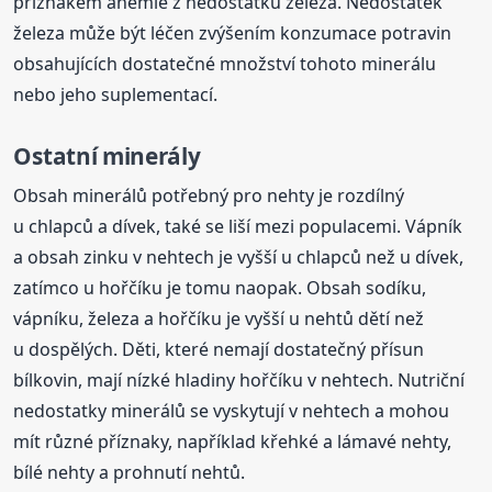
příznakem anémie z nedostatku železa. Nedostatek
železa může být léčen zvýšením konzumace potravin
obsahujících dostatečné množství tohoto minerálu
nebo jeho suplementací.
Ostatní minerály
Obsah minerálů potřebný pro nehty je rozdílný
u chlapců a dívek, také se liší mezi populacemi. Vápník
a obsah zinku v nehtech je vyšší u chlapců než u dívek,
zatímco u hořčíku je tomu naopak. Obsah sodíku,
vápníku, železa a hořčíku je vyšší u nehtů dětí než
u dospělých. Děti, které nemají dostatečný přísun
bílkovin, mají nízké hladiny hořčíku v nehtech. Nutriční
nedostatky minerálů se vyskytují v nehtech a mohou
mít různé příznaky, například křehké a lámavé nehty,
bílé nehty a prohnutí nehtů.