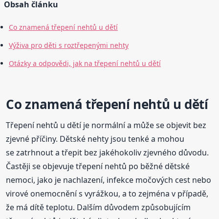
Obsah článku
Co znamená třepení nehtů u dětí
Výživa pro děti s roztřepenými nehty
Otázky a odpovědi, jak na třepení nehtů u dětí
Co znamená třepení nehtů u dětí
Třepení nehtů u dětí je normální a může se objevit bez
zjevné příčiny. Dětské nehty jsou tenké a mohou
se zatrhnout a třepit bez jakéhokoliv zjevného důvodu.
Častěji se objevuje třepení nehtů po běžné dětské
nemoci, jako je nachlazení, infekce močových cest nebo
virové onemocnění s vyrážkou, a to zejména v případě,
že má dítě teplotu. Dalším důvodem způsobujícím