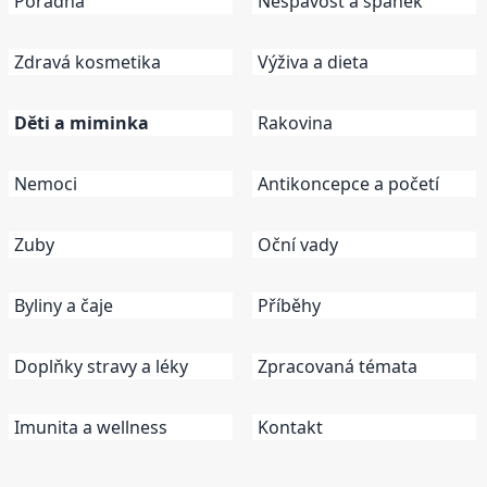
Poradna
Nespavost a spánek
Zdravá kosmetika
Výživa a dieta
Děti a miminka
Rakovina
Nemoci
Antikoncepce a početí
Zuby
Oční vady
Byliny a čaje
Příběhy
Doplňky stravy a léky
Zpracovaná témata
Imunita a wellness
Kontakt