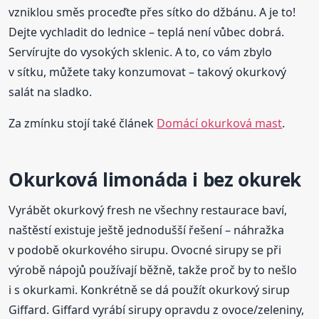
vzniklou směs proceďte přes sítko do džbánu. A je to!
Dejte vychladit do lednice – teplá není vůbec dobrá.
Servírujte do vysokých sklenic. A to, co vám zbylo
v sítku, můžete taky konzumovat – takový okurkový
salát na sladko.
Za zmínku stojí také článek
Domácí okurková mast
.
Okurková limonáda i bez okurek
Vyrábět okurkový fresh ne všechny restaurace baví,
naštěstí existuje ještě jednodušší řešení – náhražka
v podobě okurkového sirupu. Ovocné sirupy se při
výrobě nápojů používají běžně, takže proč by to nešlo
i s okurkami. Konkrétně se dá použít okurkový sirup
Giffard. Giffard vyrábí sirupy opravdu z ovoce/zeleniny,