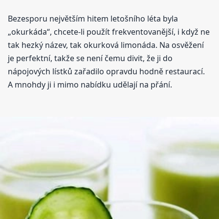
Bezesporu největším hitem letošního léta byla
„okurkáda“, chcete-li použít frekventovanější, i když ne
tak hezký název, tak okurková limonáda. Na osvěžení
je perfektní, takže se není čemu divit, že ji do
nápojových lístků zařadilo opravdu hodně restaurací.
A mnohdy ji i mimo nabídku udělají na přání.