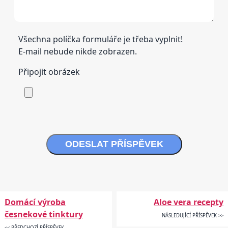
Všechna políčka formuláře je třeba vyplnit!
E-mail nebude nikde zobrazen.
Připojit obrázek
ODESLAT PŘÍSPĚVEK
Domácí výroba
Aloe vera recepty
česnekové tinktury
NÁSLEDUJÍCÍ PŘÍSPĚVEK >>
<< PŘEDCHOZÍ PŘÍSPĚVEK