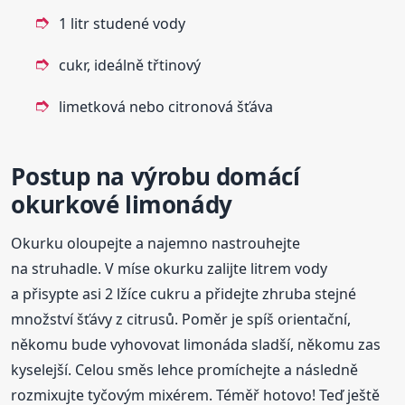
1 litr studené vody
cukr, ideálně třtinový
limetková nebo citronová šťáva
Postup na výrobu domácí
okurkové limonády
Okurku oloupejte a najemno nastrouhejte
na struhadle. V míse okurku zalijte litrem vody
a přisypte asi 2 lžíce cukru a přidejte zhruba stejné
množství šťávy z citrusů. Poměr je spíš orientační,
někomu bude vyhovovat limonáda sladší, někomu zas
kyselejší. Celou směs lehce promíchejte a následně
rozmixujte tyčovým mixérem. Téměř hotovo! Teď ještě