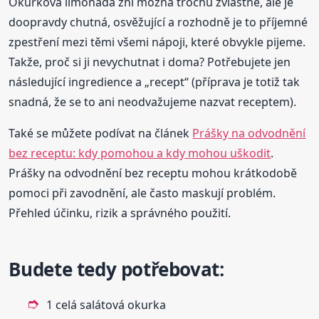
Okurková limonáda zní možná trochu zvláštně, ale je
doopravdy chutná, osvěžující a rozhodně je to příjemné
zpestření mezi těmi všemi nápoji, které obvykle pijeme.
Takže, proč si ji nevychutnat i doma? Potřebujete jen
následující ingredience a „recept“ (příprava je totiž tak
snadná, že se to ani neodvažujeme nazvat receptem).
Také se můžete podívat na článek
Prášky na odvodnění
bez receptu: kdy pomohou a kdy mohou uškodit
.
Prášky na odvodnění bez receptu mohou krátkodobě
pomoci při zavodnění, ale často maskují problém.
Přehled účinku, rizik a správného použití.
Budete tedy potřebovat:
1 celá salátová okurka