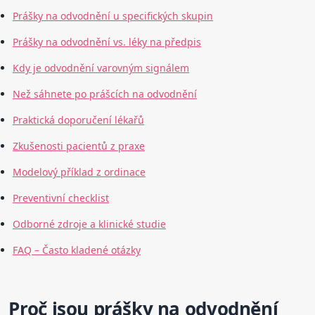
Prášky na odvodnění u specifických skupin
Prášky na odvodnění vs. léky na předpis
Kdy je odvodnění varovným signálem
Než sáhnete po prášcích na odvodnění
Praktická doporučení lékařů
Zkušenosti pacientů z praxe
Modelový příklad z ordinace
Preventivní checklist
Odborné zdroje a klinické studie
FAQ – Často kladené otázky
Proč jsou prášky na odvodnění