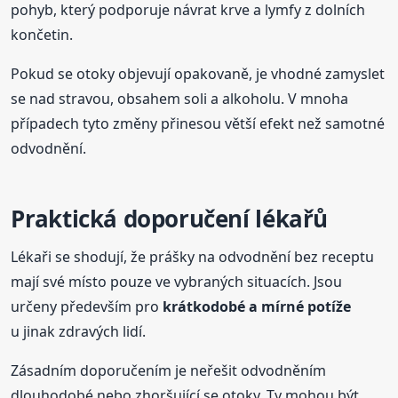
pohyb, který podporuje návrat krve a lymfy z dolních
končetin.
Pokud se otoky objevují opakovaně, je vhodné zamyslet
se nad stravou, obsahem soli a alkoholu. V mnoha
případech tyto změny přinesou větší efekt než samotné
odvodnění.
Praktická doporučení lékařů
Lékaři se shodují, že prášky na odvodnění bez receptu
mají své místo pouze ve vybraných situacích. Jsou
určeny především pro
krátkodobé a mírné potíže
u jinak zdravých lidí.
Zásadním doporučením je neřešit odvodněním
dlouhodobé nebo zhoršující se otoky. Ty mohou být