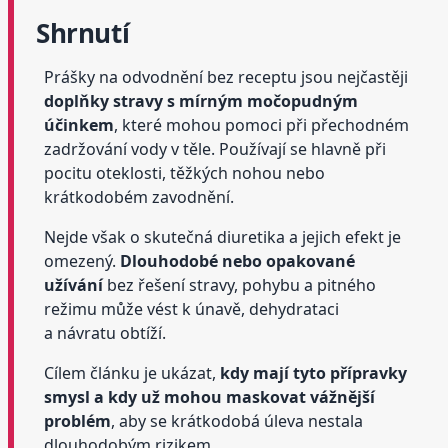
Shrnutí
Prášky na odvodnění bez receptu jsou nejčastěji
doplňky stravy s mírným močopudným
účinkem
, které mohou pomoci při přechodném
zadržování vody v těle. Používají se hlavně při
pocitu oteklosti, těžkých nohou nebo
krátkodobém zavodnění.
Nejde však o skutečná diuretika a jejich efekt je
omezený.
Dlouhodobé nebo opakované
užívání
bez řešení stravy, pohybu a pitného
režimu může vést k únavě, dehydrataci
a návratu obtíží.
Cílem článku je ukázat,
kdy mají tyto přípravky
smysl a kdy už mohou maskovat vážnější
problém
, aby se krátkodobá úleva nestala
dlouhodobým rizikem.