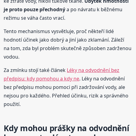
ke ztrátě vody, nikoli tukové tkáně.
Úbytek hmotnosti
je proto pouze přechodný
a po návratu k běžnému
režimu se váha často vrací.
Tento mechanismus vysvětluje, proč někteří lidé
hodnotí účinek jako dobrý a jiní jako zklamání. Záleží
na tom, zda byl problém skutečně způsoben zadrženou
vodou.
Za zmínku stojí také článek
Léky na odvodnění bez
předpisu: kdy pomohou a kdy ne
. Léky na odvodnění
bez předpisu mohou pomoci při zadržování vody, ale
nejsou pro každého. Přehled účinku, rizik a správného
použití.
Kdy mohou prášky na odvodnění