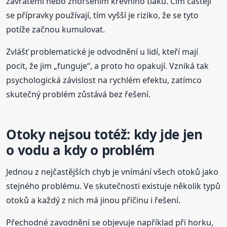
závratěmi nebo zhoršením krevního tlaku. Čím častěji
se přípravky používají, tím vyšší je riziko, že se tyto
potíže začnou kumulovat.
Zvlášť problematické je odvodnění u lidí, kteří mají
pocit, že jim „funguje“, a proto ho opakují. Vzniká tak
psychologická závislost na rychlém efektu, zatímco
skutečný problém zůstává bez řešení.
Otoky nejsou totéž: kdy jde jen
o vodu a kdy o problém
Jednou z nejčastějších chyb je vnímání všech otoků jako
stejného problému. Ve skutečnosti existuje několik typů
otoků a každý z nich má jinou příčinu i řešení.
Přechodné zavodnění se objevuje například při horku,