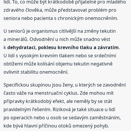
lidí. To, co může být krátkodobě přijatelné pro mladého
zdravého člověka, může představovat problém pro
seniora nebo pacienta s chronickým onemocněním.
U seniorů je organismus citlivější na změny tekutin
a minerálů. Odvodnění u nich může snadno vést
k
dehydrataci, poklesu krevního tlaku a závratím
.
U lidí s vysokým krevním tlakem nebo se srdečními
obtížemi může kolísání objemu tekutin negativně
ovlivnit stabilitu onemocnění.
Specifickou skupinou jsou ženy, u kterých se zavodnění
často váže na menstruační cyklus. Zde mohou mít
přípravky krátkodobý efekt, ale neměly by se stát
pravidelným řešením. Riziková je také situace u lidí
po operacích nebo u osob se sedavým zaměstnáním,
kde bývá hlavní příčinou otoků omezený pohyb.