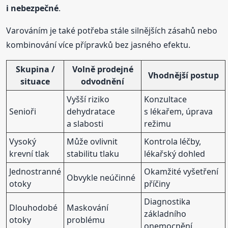
i nebezpečné
.
Varováním je také potřeba stále silnějších zásahů nebo
kombinování více přípravků bez jasného efektu.
Skupina /
Volně prodejné
Vhodnější postup
situace
odvodnění
Vyšší riziko
Konzultace
Senioři
dehydratace
s lékařem, úprava
a slabosti
režimu
Vysoký
Může ovlivnit
Kontrola léčby,
krevní tlak
stabilitu tlaku
lékařský dohled
Jednostranné
Okamžité vyšetření
Obvykle neúčinné
otoky
příčiny
Diagnostika
Dlouhodobé
Maskování
základního
otoky
problému
onemocnění