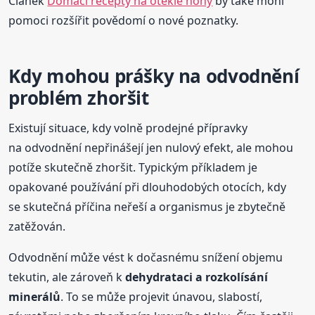
Článek
Domácí recepty na oteklé nohy
by také mohl
pomoci rozšířit povědomí o nové poznatky.
Kdy mohou prášky na odvodnění
problém zhoršit
Existují situace, kdy volně prodejné přípravky
na odvodnění nepřinášejí jen nulový efekt, ale mohou
potíže skutečně zhoršit. Typickým příkladem je
opakované používání při dlouhodobých otocích, kdy
se skutečná příčina neřeší a organismus je zbytečně
zatěžován.
Odvodnění může vést k dočasnému snížení objemu
tekutin, ale zároveň k
dehydrataci a rozkolísání
minerálů
. To se může projevit únavou, slabostí,