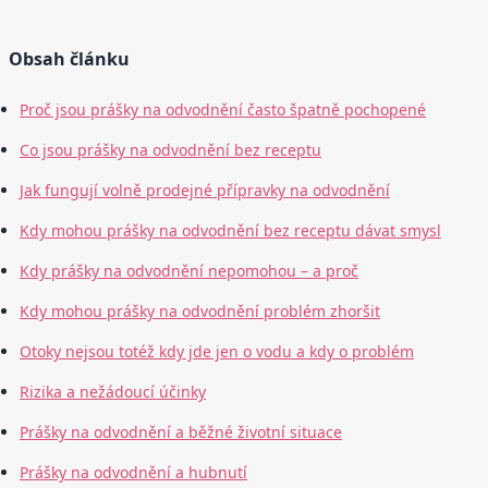
Obsah článku
Proč jsou prášky na odvodnění často špatně pochopené
Co jsou prášky na odvodnění bez receptu
Jak fungují volně prodejné přípravky na odvodnění
Kdy mohou prášky na odvodnění bez receptu dávat smysl
Kdy prášky na odvodnění nepomohou – a proč
Kdy mohou prášky na odvodnění problém zhoršit
Otoky nejsou totéž kdy jde jen o vodu a kdy o problém
Rizika a nežádoucí účinky
Prášky na odvodnění a běžné životní situace
Prášky na odvodnění a hubnutí