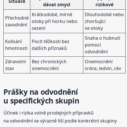
Situace
dávat smysl
rizikové
Krátkodobé, mírné
Dlouhodobé nebo
Přechodné
otoky při horku nebo
zhoršující
zavodnění
sezení
se otoky
Snaha o hubnutí
Kolísání
Pocit těžkosti bez
pomocí
hmotnosti
dalších příznaků
odvodnění
Zdravotní
Bez chronických
Onemocnění
stav
onemocnění
srdce, ledvin, cév
Prášky na odvodnění
u specifických skupin
Účinek i rizika volně prodejných přípravků
na odvodnění se výrazně liší podle konkrétní skupiny