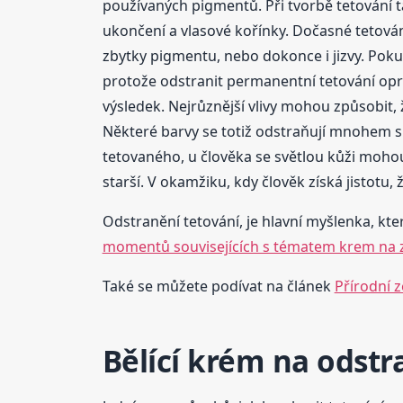
používaných pigmentů. Při tvorbě tetování ta
ukončení a vlasové kořínky. Dočasné tetován
zbytky pigmentu, nebo dokonce i jizvy. Pokud
protože odstranit permanentní tetování opra
výsledek. Nejrůznější vlivy mohou způsobit, 
Některé barvy se totiž odstraňují mnohem slo
tetovaného, u člověka se světlou kůži mohou 
starší. V okamžiku, kdy člověk získá jistotu
Odstranění tetování, je hlavní myšlenka, kter
momentů souvisejících s tématem krem na z
Také se můžete podívat na článek
Přírodní z
Bělící krém na odstr