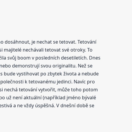
ho dosáhnout, je nechat se tetovat. Tetování
 majitelé nechávali tetovat své otroky. To
žila svůj boom v posledních desetiletích. Dnes
 nebo demonstrují svou originalitu. Než se
nás bude vystihovat po zbytek života a nebude
 společnosti k tetovanému jedinci. Navíc pro
si nechá tetování vytvořit, může toho potom
ebo už není aktuální (například jméno bývalé
olestivá a ne vždy úspěšná. V dnešní době se