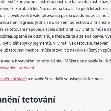
tér vstříkne pomocí ostrého nástroje barvu do části kůže, v
í vydrží zhruba 5 let. Neznamená to ale, že po 5 letech zce
 si člověk zvolí trvalé tetování a pak si uvědomí, že se ho 
vdu není legrace. Jedná se o celkem bolestivou a finančně 
že se tetování nepovede zcela odstranit. Ovlivnit to může na
žitěji. Špatně se odstraňuje třeba žlutá a zelená barva. Vý
být vidět zbytky pigmentů. Vliv má i věk tetování, tetování
, že už tetování nechce, může si zvolit z několika různých zp
á vedla k vytvoření tohoto článku. Můžete se dozvědět i širš
esvetleni tetovani
esvětlení vlasů
a dozvědět se další související informace.
anění tetování