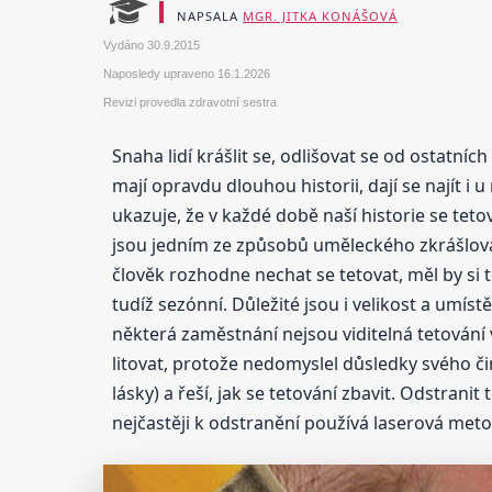
NAPSALA
MGR. JITKA KONÁŠOVÁ
Vydáno
30.9.2015
Naposledy upraveno
16.1.2026
Revizi provedla zdravotní sestra
Snaha lidí krášlit se, odlišovat se od ostatní
mají opravdu dlouhou historii, dají se najít i
ukazuje, že v každé době naší historie se teto
jsou jedním ze způsobů uměleckého zkrášlování
člověk rozhodne nechat se tetovat, měl by si 
tudíž sezónní. Důležité jsou i velikost a umíst
některá zaměstnání nejsou viditelná tetování
litovat, protože nedomyslel důsledky svého či
lásky) a řeší, jak se tetování zbavit. Odstrani
nejčastěji k odstranění používá laserová meto