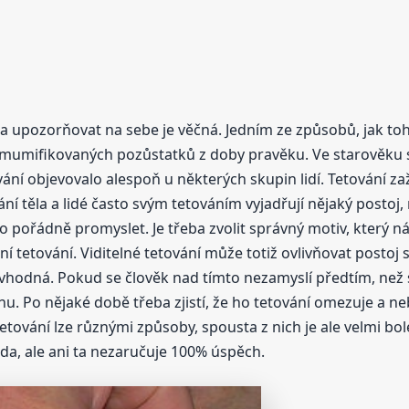
ch a upozorňovat na sebe je věčná. Jedním ze způsobů, jak to
 u mumifikovaných pozůstatků z doby pravěku. Ve starověku si
vání objevovalo alespoň u některých skupin lidí. Tetování za
 těla a lidé často svým tetováním vyjadřují nějaký postoj,
to pořádně promyslet. Je třeba zvolit správný motiv, který 
ění tetování. Viditelné tetování může totiž ovlivňovat postoj
 vhodná. Pokud se člověk nad tímto nezamyslí předtím, než 
nu. Po nějaké době třeba zjistí, že ho tetování omezuje a n
t tetování lze různými způsoby, spousta z nich je ale velmi b
da, ale ani ta nezaručuje 100% úspěch.