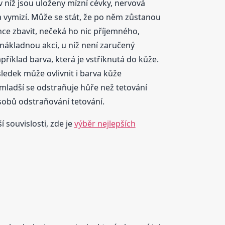
 níž jsou uloženy mízní cévky, nervová
la vymizí. Může se stát, že po něm zůstanou
chce zbavit, nečeká ho nic příjemného,
nákladnou akci, u níž není zaručený
příklad barva, která je vstříknutá do kůže.
sledek může ovlivnit i barva kůže
 mladší se odstraňuje hůře než tetování
ůsobů odstraňování tetování.
í souvislosti, zde je
výběr nejlepších