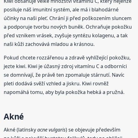
Kiwi obsahuje velké množství vitamínu C, který nejenže
posiluje náš imunitní systém, ale má i blahodárné
účinky na naši pleť. Chrání ji před poškozením sluncem
a podporuje tvorbu nových buněk. Ochraňuje pokožku
před vznikem vrásek, zvyšuje syntézu kolagenu, a tak
naši kůži zachovává mladou a krásnou.
Pokud chcete rozzářenou a zdravě vyhlížející pokožku,
jezte kiwi. Kiwi je úžasný zdroj vitamínu C a odborníci
se domnívají, že právě ten zpomaluje stárnutí. Navíc
pleti dodává svěží vzhled a jiskru. Kiwi rovněž
napomáhá tomu, aby byla pokožka hebká a pružná.
Akné
Akné (latinsky
acne vulgaris
) se objevuje především