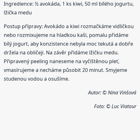
Ingredience: ½ avokáda, 1 ks kiwi, 50 ml bílého jogurtu,
lžička medu
Postup přípravy: Avokádo a kiwi rozmačkáme vidličkou
nebo rozmixujeme na hladkou kaši, pomalu přidáme
bílý jogurt, aby konzistence nebyla moc tekutá a dobře
držela na obličeji. Na závěr přidáme lžičku medu.
Připravený peeling naneseme na vyčištěnou pleť,
vmasírujeme a necháme působit 20 minut. Smyjeme
studenou vodou a osušíme.
Autor: © Nina Vinšová
Foto: © Luc Viatour