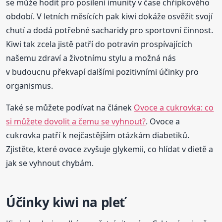
se může hodit pro posílení imunity v čase chřipkového
období. V letních měsících pak kiwi dokáže osvěžit svojí
chutí a dodá potřebné sacharidy pro sportovní činnost.
Kiwi tak zcela jistě patří do potravin prospívajících
našemu zdraví a životnímu stylu a možná nás
v budoucnu překvapí dalšími pozitivními účinky pro
organismus.
Také se můžete podívat na článek
Ovoce a cukrovka: co
si můžete dovolit a čemu se vyhnout?
. Ovoce a
cukrovka patří k nejčastějším otázkám diabetiků.
Zjistěte, které ovoce zvyšuje glykemii, co hlídat v dietě a
jak se vyhnout chybám.
Účinky kiwi na pleť