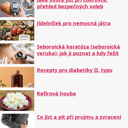
přehled bezpečných voleb
Jídelníček pro nemocná játra
Seboroická keratóza (seboroická
veruka): jak ji poznat a kdy řešit
Recepty pro diabetiky II. typu
Kefírová houba
Co jíst a pít při prujmu a zvracení