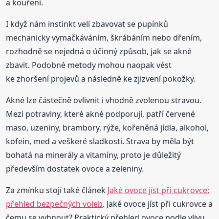
a kouření.
I když nám instinkt velí zbavovat se pupínků
mechanicky vymačkáváním, škrábáním nebo dřením,
rozhodně se nejedná o účinný způsob, jak se akné
zbavit. Podobné metody mohou naopak vést
ke zhoršení projevů a následně ke zjizvení pokožky.
Akné lze částečně ovlivnit i vhodně zvolenou stravou.
Mezi potraviny, které akné podporují, patří červené
maso, uzeniny, brambory, rýže, kořeněná jídla, alkohol,
kofein, med a veškeré sladkosti. Strava by měla být
bohatá na minerály a vitamíny, proto je důležitý
především dostatek ovoce a zeleniny.
Za zmínku stojí také článek
Jaké ovoce jíst při cukrovce:
přehled bezpečných voleb
. Jaké ovoce jíst při cukrovce a
čemu se vyhnout? Praktický přehled ovoce podle vlivu