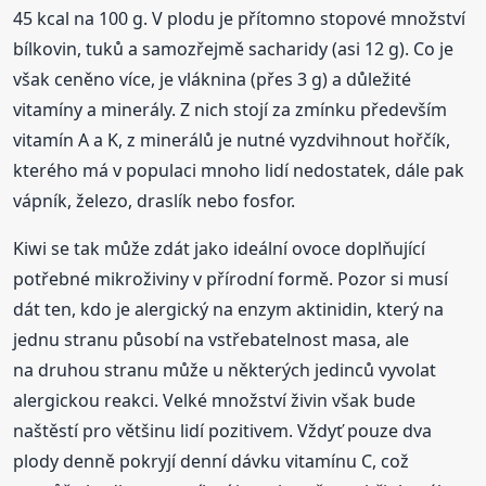
45 kcal na 100 g. V plodu je přítomno stopové množství
bílkovin, tuků a samozřejmě sacharidy (asi 12 g). Co je
však ceněno více, je vláknina (přes 3 g) a důležité
vitamíny a minerály. Z nich stojí za zmínku především
vitamín A a K, z minerálů je nutné vyzdvihnout hořčík,
kterého má v populaci mnoho lidí nedostatek, dále pak
vápník, železo, draslík nebo fosfor.
Kiwi se tak může zdát jako ideální ovoce doplňující
potřebné mikroživiny v přírodní formě. Pozor si musí
dát ten, kdo je alergický na enzym aktinidin, který na
jednu stranu působí na vstřebatelnost masa, ale
na druhou stranu může u některých jedinců vyvolat
alergickou reakci. Velké množství živin však bude
naštěstí pro většinu lidí pozitivem. Vždyť pouze dva
plody denně pokryjí denní dávku vitamínu C, což