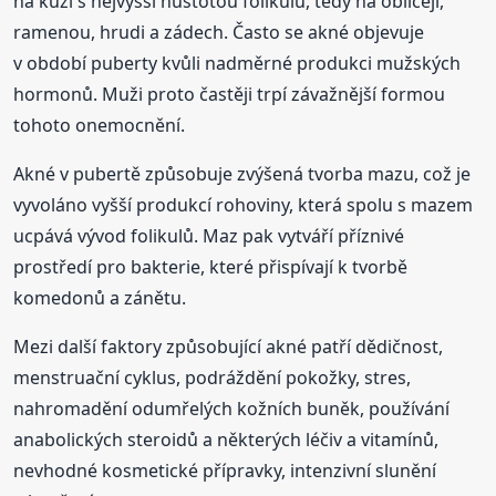
na kůži s nejvyšší hustotou folikulů, tedy na obličeji,
ramenou, hrudi a zádech. Často se akné objevuje
v období puberty kvůli nadměrné produkci mužských
hormonů. Muži proto častěji trpí závažnější formou
tohoto onemocnění.
Akné v pubertě způsobuje zvýšená tvorba mazu, což je
vyvoláno vyšší produkcí rohoviny, která spolu s mazem
ucpává vývod folikulů. Maz pak vytváří příznivé
prostředí pro bakterie, které přispívají k tvorbě
komedonů a zánětu.
Mezi další faktory způsobující akné patří dědičnost,
menstruační cyklus, podráždění pokožky, stres,
nahromadění odumřelých kožních buněk, používání
anabolických steroidů a některých léčiv a vitamínů,
nevhodné kosmetické přípravky, intenzivní slunění