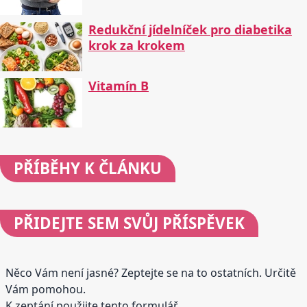
Redukční jídelníček pro diabetika
krok za krokem
Vitamín B
PŘÍBĚHY
K ČLÁNKU
PŘIDEJTE
SEM SVŮJ PŘÍSPĚVEK
Něco Vám není jasné? Zeptejte se na to ostatních. Určitě
Vám pomohou.
K zeptání použijte tento formulář.