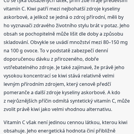
Co se týká obsažených látek, prim zde hraje především
vitamín C. Kiwi patří mezi nejbohatší zdroje kyseliny
askorbové, a jelikož se jedná o zdroj přírodní, měli by
ho vyznavači zdravého životního stylu brát v potaz. Jeho
obsah se pochopitelně může lišit dle doby a způsobu
skladování. Obvykle se uvádí množství mezi 80–150 mg
na 100 g ovoce. To v podstatě zabezpečí denní
doporučenou dávku z přirozeného, dobře
vstřebatelného zdroje. Je také zajímavé, že právě jeho
vysokou koncentrací se kiwi stává relativně velmi
levným přírodním zdrojem, který cenově předčí
pomeranče a další zdroje kyseliny askorbové. A kdo
z nejrůznějších příčin odmítá syntetický vitamín C, může
zvolit právě kiwi jako velmi vhodnou alternativu.
Vitamín C však není jedinou cennou látkou, kterou kiwi
obsahuje. Jeho energetická hodnota činí přibližně