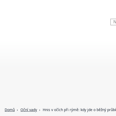
Domů
Oční vady
Hnis v očích při rýmě: kdy jde o běžný průbě