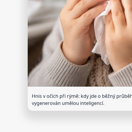
Hnis v očích při rýmě: kdy jde o běžný průběh
vygenerován umělou inteligencí.