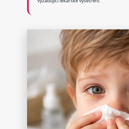
vyžadující lékařské vyšetření.