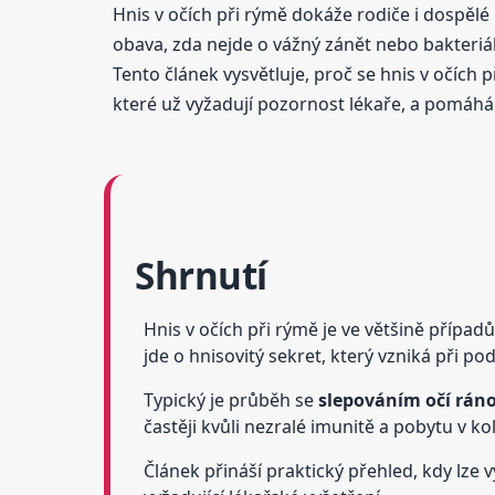
Hnis v očích při rýmě dokáže rodiče i dospělé 
obava, zda nejde o vážný zánět nebo bakteriáln
Tento článek vysvětluje, proč se hnis v očích
které už vyžadují pozornost lékaře, a pomáhá
Shrnutí
Hnis v očích při rýmě je ve většině případ
jde o hnisovitý sekret, který vzniká při po
Typický je průběh se
slepováním očí rán
častěji kvůli nezralé imunitě a pobytu v ko
Článek přináší praktický přehled, kdy lze 