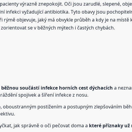
pacienty výrazně znepokojit. Oči jsou zarudlé, slepené, obje
í infekci vyžadující antibiotika. Tyto obavy jsou pochopitel
 při rýmě objevuje, jaký má obvykle průběh a kdy je na místě
 zorientovat se v běžných mýtech i častých chybách.
ů
běžnou součástí infekce horních cest dýchacích
a neznam
dráždění spojivek a šíření infekce z nosu.
o
, oboustranným postižením a postupným zlepšováním během
lektivu.
vyčkat, jak správně o oči pečovat doma a
které příznaky už