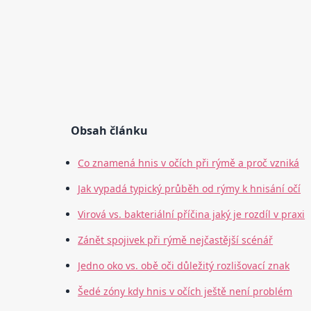
Obsah článku
Co znamená hnis v očích při rýmě a proč vzniká
Jak vypadá typický průběh od rýmy k hnisání očí
Virová vs. bakteriální příčina jaký je rozdíl v praxi
Zánět spojivek při rýmě nejčastější scénář
Jedno oko vs. obě oči důležitý rozlišovací znak
Šedé zóny kdy hnis v očích ještě není problém