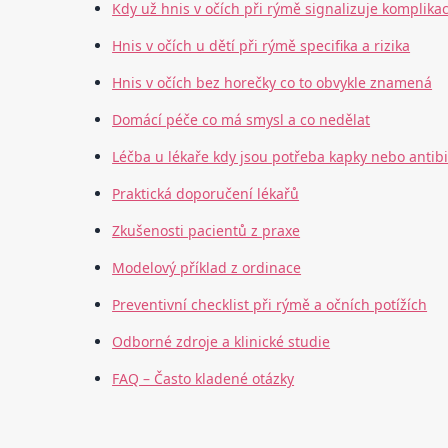
Kdy už hnis v očích při rýmě signalizuje komplikac
Hnis v očích u dětí při rýmě specifika a rizika
Hnis v očích bez horečky co to obvykle znamená
Domácí péče co má smysl a co nedělat
Léčba u lékaře kdy jsou potřeba kapky nebo antibi
Praktická doporučení lékařů
Zkušenosti pacientů z praxe
Modelový příklad z ordinace
Preventivní checklist při rýmě a očních potížích
Odborné zdroje a klinické studie
FAQ – Často kladené otázky