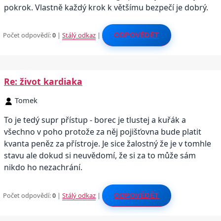
pokrok. Vlastně každý krok k většímu bezpečí je dobrý.
Počet odpovědí:
0
|
Stálý odkaz
|
ODPOVĚDĚT
Re: život kardiaka
Tomek
To je tedý supr přístup - borec je tlustej a kuřák a
všechno v poho protože za něj pojišťovna bude platit
kvanta peněz za přístroje. Je sice žalostný že je v tomhle
stavu ale dokud si neuvědomí, že si za to může sám
nikdo ho nezachrání.
Počet odpovědí:
0
|
Stálý odkaz
|
ODPOVĚDĚT