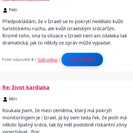
Petr
Předpokládám, že v Izraeli se to pokrytí nedělalo kvůli
turistickému ruchu, ale kvůli izraelským srdcařům.
Kromě toho, ona ta situace v Izraeli není ani zdaleka tak
dramatická, jak to někdy ze zpráv může vypadat.
Počet odpovědí:
0
|
Stálý odkaz
|
ODPOVĚDĚT
Re: život kardiaka
Miri
Koukala jsem, že mezi zeměma, který má pokrytí
monitoringem je i Izrael. Já by sem teda řek, že jestli má
někdo špatný srdce, tak by měl podobně riskantní zóny
vynechávat. :fire: