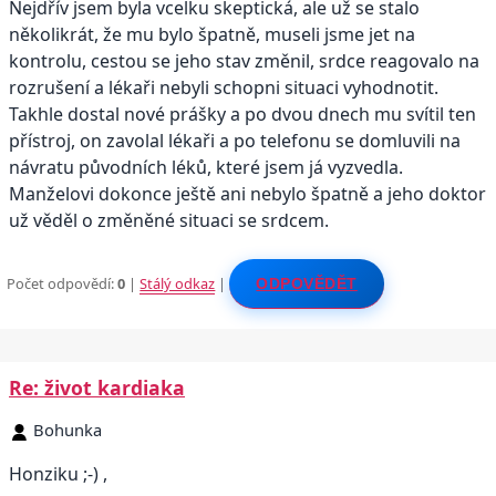
Nejdřív jsem byla vcelku skeptická, ale už se stalo
několikrát, že mu bylo špatně, museli jsme jet na
kontrolu, cestou se jeho stav změnil, srdce reagovalo na
rozrušení a lékaři nebyli schopni situaci vyhodnotit.
Takhle dostal nové prášky a po dvou dnech mu svítil ten
přístroj, on zavolal lékaři a po telefonu se domluvili na
návratu původních léků, které jsem já vyzvedla.
Manželovi dokonce ještě ani nebylo špatně a jeho doktor
už věděl o změněné situaci se srdcem.
Počet odpovědí:
0
|
Stálý odkaz
|
ODPOVĚDĚT
Re: život kardiaka
Bohunka
Honziku ;-) ,