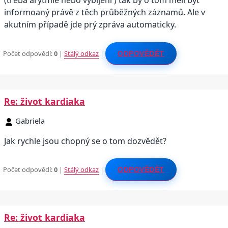
(třeba arytmie nebo vybíjení ) tak by o tom měli být
informoaný právě z těch průběžných záznamů. Ale v
akutním případě jde prý zpráva automaticky.
Počet odpovědí:
0
|
Stálý odkaz
|
ODPOVĚDĚT
Re: život kardiaka
Gabriela
Jak rychle jsou chopný se o tom dozvědět?
Počet odpovědí:
0
|
Stálý odkaz
|
ODPOVĚDĚT
Re: život kardiaka