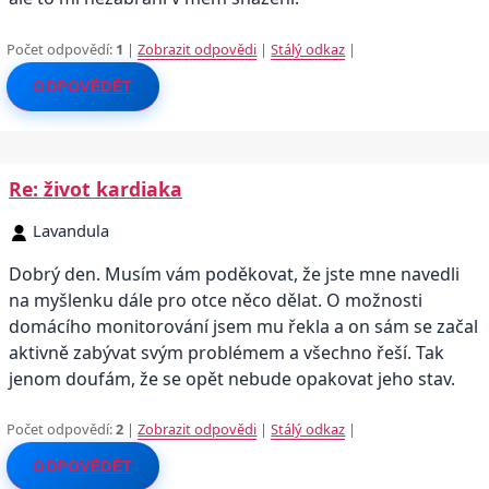
Počet odpovědí:
1
|
Zobrazit odpovědi
|
Stálý odkaz
|
ODPOVĚDĚT
Re: život kardiaka
Lavandula
Dobrý den. Musím vám poděkovat, že jste mne navedli
na myšlenku dále pro otce něco dělat. O možnosti
domácího monitorování jsem mu řekla a on sám se začal
aktivně zabývat svým problémem a všechno řeší. Tak
jenom doufám, že se opět nebude opakovat jeho stav.
Počet odpovědí:
2
|
Zobrazit odpovědi
|
Stálý odkaz
|
ODPOVĚDĚT