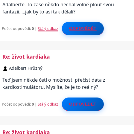
Adalberte. To zase někdo nechal volně plout svou
fantazii.....jak by to asi tak dělali?
Počet odpovědí:
0
|
Stálý odkaz
|
ODPOVĚDĚT
Re: život kardiaka
Adalbert Hrůzný
Teď jsem někde četl o možnosti přečíst data z
kardiostimulátoru. Myslíte, že je to reálný?
Počet odpovědí:
0
|
Stálý odkaz
|
ODPOVĚDĚT
Re: život kardiaka