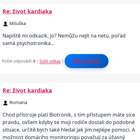
Re: život kardiaka
Miluška
Napiště mi odkazík, jo? Nemůžu nejít na netu, pořád
samá psychotronika…
Počet odpovědí:
0
|
Stálý odkaz
|
ODPOVĚDĚT
Re: život kardiaka
Romana
Chod přístroje platí Biotronik, s tím přístupem máte sice
pravdu, ovšem kdyby se moji rodiče dostali do podobné
situace, určitě bych také hledal jak jim nejlépe pomoci. A
možnost domácího monitoringu považuji za úžasný