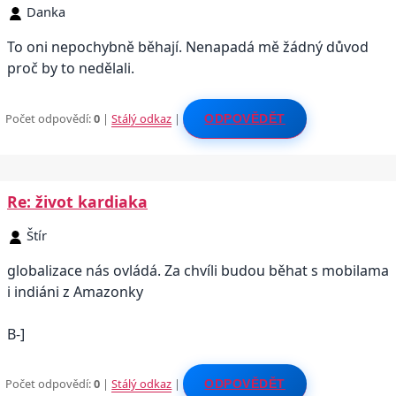
Danka
To oni nepochybně běhají. Nenapadá mě žádný důvod
proč by to nedělali.
Počet odpovědí:
0
|
Stálý odkaz
|
ODPOVĚDĚT
Re: život kardiaka
Štír
globalizace nás ovládá. Za chvíli budou běhat s mobilama
i indiáni z Amazonky
B-]
Počet odpovědí:
0
|
Stálý odkaz
|
ODPOVĚDĚT