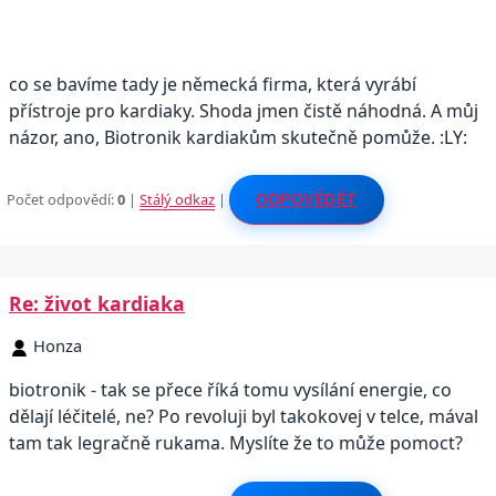
co se bavíme tady je německá firma, která vyrábí
přístroje pro kardiaky. Shoda jmen čistě náhodná. A můj
názor, ano, Biotronik kardiakům skutečně pomůže. :LY:
Počet odpovědí:
0
|
Stálý odkaz
|
ODPOVĚDĚT
Re: život kardiaka
Honza
biotronik - tak se přece říká tomu vysílání energie, co
dělají léčitelé, ne? Po revoluji byl takokovej v telce, mával
tam tak legračně rukama. Myslíte že to může pomoct?