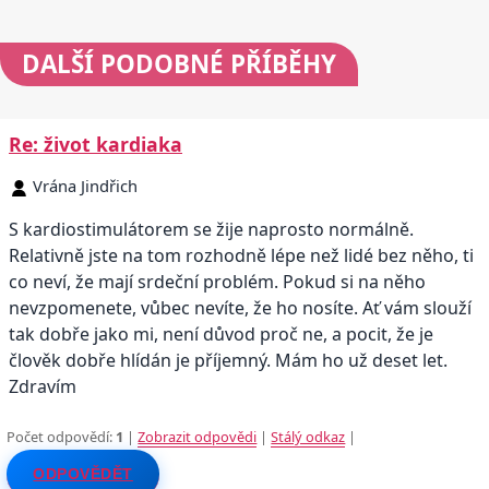
DALŠÍ
PODOBNÉ PŘÍBĚHY
Re: život kardiaka
Vrána Jindřich
S kardiostimulátorem se žije naprosto normálně.
Relativně jste na tom rozhodně lépe než lidé bez něho, ti
co neví, že mají srdeční problém. Pokud si na něho
nevzpomenete, vůbec nevíte, že ho nosíte. Ať vám slouží
tak dobře jako mi, není důvod proč ne, a pocit, že je
člověk dobře hlídán je příjemný. Mám ho už deset let.
Zdravím
Počet odpovědí:
1
|
Zobrazit odpovědi
|
Stálý odkaz
|
ODPOVĚDĚT