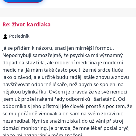
Re: život kardiaka
Posledník
Já se přidám k názoru, snad jen mírnější formou.
Nepochybuji samozřejmě, že psychika má významný
dopad na stav těla, ale moderní medicína je moderní
medicína. Já mám také často pocit, že mé srdce tluče
jako o závod, ale určitě budu raději stále znovu a znovu
navštěvovat odborné lékaře, než abych se spolehl na
nějakou bylinkářku. Ovšem je pravda že ve své nemoci
jsem už prošel rakami řady odborníků i šarlatánů. Od
odborníka s jeho přístroji jde člověk prostě s pocitem, že
se mu pořádně věnovali a on sám na svém zdraví nic
nezanedbal. Nyní se snažím získat do užívání přístroj
domácí monitoring, je pravda, že mne lékař poslal pryč,
ale to mi nezabrání v mém snažení.