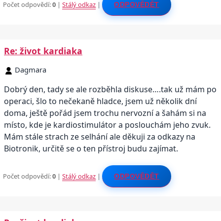
Počet odpovědí:
0
|
Stálý odkaz
|
ODPOVĚDĚT
Re: život kardiaka
Dagmara
Dobrý den, tady se ale rozběhla diskuse….tak už mám po
operaci, šlo to nečekaně hladce, jsem už několik dní
doma, ještě pořád jsem trochu nervozní a šahám si na
místo, kde je kardiostimulátor a poslouchám jeho zvuk.
Mám stále strach ze selhání ale děkuji za odkazy na
Biotronik, určitě se o ten přístroj budu zajímat.
Počet odpovědí:
0
|
Stálý odkaz
|
ODPOVĚDĚT