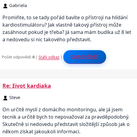
Gabriela
Promiňte, to se tady pořád bavíte o přístroji na hlídání
kardiostimulátoru? Jak vlastně takový přístroj může
zasáhnout pokud je třeba? Já sama mám budíka už 8 let
a nedovedu si nic takového představit.
Počet odpovědí:
0
|
Stálý odkaz
|
ODPOVĚDĚT
Re: život kardiaka
Steve
On určitě myslí z domácího monitoringu, ale já jsem
tecnik a určitě bych to nepovažoval za pravděpodobný.
Skutečně si nedovedu představit složitější způsob jak o
někom získat jakoukoli informaci.