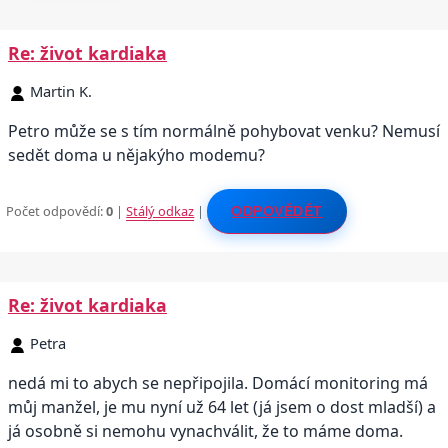
Re: život kardiaka
Martin K.
Petro může se s tím normálně pohybovat venku? Nemusí
sedět doma u nějakýho modemu?
Počet odpovědí:
0
|
Stálý odkaz
|
ODPOVĚDĚT
Re: život kardiaka
Petra
nedá mi to abych se nepřipojila. Domácí monitoring má
můj manžel, je mu nyní už 64 let (já jsem o dost mladší) a
já osobně si nemohu vynachválit, že to máme doma.