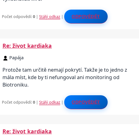
Počet odpovědí:
0
|
Stálý odkaz
|
ODPOVĚDĚT
Re: život kardiaka
Papája
Protože tam určitě nemají pokrytí. Takže je to jedno z
mála míst, kde by ti nefungoval ani monitoring od
Biotroniku.
Počet odpovědí:
0
|
Stálý odkaz
|
ODPOVĚDĚT
Re: život kardiaka