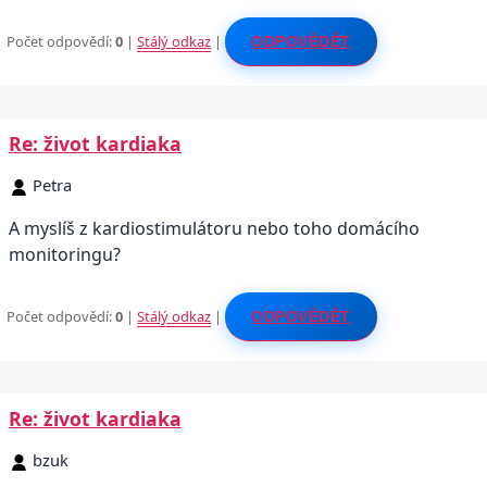
Počet odpovědí:
0
|
Stálý odkaz
|
ODPOVĚDĚT
Re: život kardiaka
Petra
A myslíš z kardiostimulátoru nebo toho domácího
monitoringu?
Počet odpovědí:
0
|
Stálý odkaz
|
ODPOVĚDĚT
Re: život kardiaka
bzuk