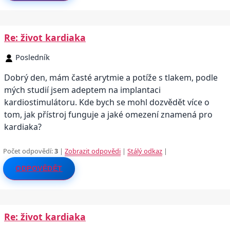
Re: život kardiaka
Posledník
Dobrý den, mám časté arytmie a potíže s tlakem, podle
mých studií jsem adeptem na implantaci
kardiostimulátoru. Kde bych se mohl dozvědět více o
tom, jak přístroj funguje a jaké omezení znamená pro
kardiaka?
Počet odpovědí:
3
|
Zobrazit odpovědi
|
Stálý odkaz
|
ODPOVĚDĚT
Re: život kardiaka