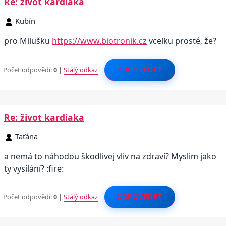
Re: život kardiaka
Kubín
pro Milušku
https://www.biotronik.cz
vcelku prosté, že?
Počet odpovědí:
0
|
Stálý odkaz
|
ODPOVĚDĚT
Re: život kardiaka
Taťána
a nemá to náhodou škodlivej vliv na zdraví? Myslim jako
ty vysílání? :fire:
Počet odpovědí:
0
|
Stálý odkaz
|
ODPOVĚDĚT