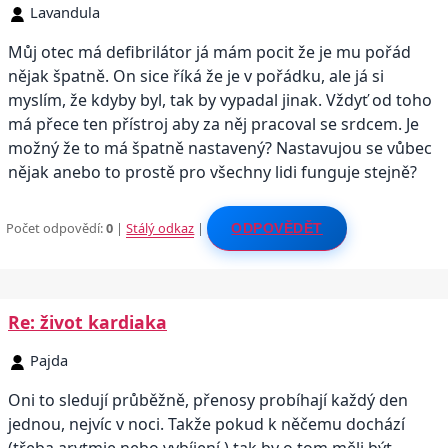
Lavandula
Můj otec má defibrilátor já mám pocit že je mu pořád
nějak špatně. On sice říká že je v pořádku, ale já si
myslím, že kdyby byl, tak by vypadal jinak. Vždyť od toho
má přece ten přístroj aby za něj pracoval se srdcem. Je
možný že to má špatně nastavený? Nastavujou se vůbec
nějak anebo to prostě pro všechny lidi funguje stejně?
Počet odpovědí:
0
|
Stálý odkaz
|
ODPOVĚDĚT
Re: život kardiaka
Pajda
Oni to sledují průběžně, přenosy probíhají každý den
jednou, nejvíc v noci. Takže pokud k něčemu dochází