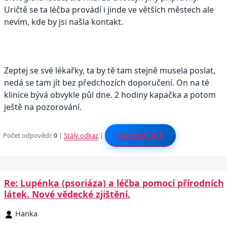
Uričtě se ta léčba provádí i jinde ve větších městech ale
nevím, kde by jsi našla kontakt.
Zeptej se své lékařky, ta by tě tam stejně musela poslat,
nedá se tam jít bez předchozích doporučení. On na té
klinice bývá obvykle půl dne. 2 hodiny kapačka a potom
ještě na pozorování.
Počet odpovědí:
0
|
Stálý odkaz
|
ODPOVĚDĚT
Re: Lupénka (psoriáza) a léčba pomocí přírodních
látek. Nové vědecké zjištění.
Hanka