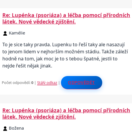
Re: Lupénka (psoriáza) a léčba pomocí přírodních
látek. Nové vědecké zjištění.
Kamélie
To je sice taky pravda. Lupenku to řeší taky ale nasazují
to jenom lidem v nejhorším možném stádiu. Takže záleží
hodně na tom, jak moc je to s tebou špatné, jestli to
nejde řešit nějak jinak.
Počet odpovědí:
0
|
Stálý odkaz
|
ODPOVĚDĚT
Re: Lupénka (psoriáza) a léčba pomocí přírodních
látek. Nové vědecké zjištění.
Božena