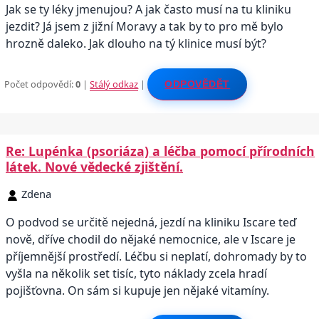
Jak se ty léky jmenujou? A jak často musí na tu kliniku
jezdit? Já jsem z jižní Moravy a tak by to pro mě bylo
hrozně daleko. Jak dlouho na tý klinice musí být?
Počet odpovědí:
0
|
Stálý odkaz
|
ODPOVĚDĚT
Re: Lupénka (psoriáza) a léčba pomocí přírodních
látek. Nové vědecké zjištění.
Zdena
O podvod se určitě nejedná, jezdí na kliniku Iscare teď
nově, dříve chodil do nějaké nemocnice, ale v Iscare je
příjemnější prostředí. Léčbu si neplatí, dohromady by to
vyšla na několik set tisíc, tyto náklady zcela hradí
pojišťovna. On sám si kupuje jen nějaké vitamíny.