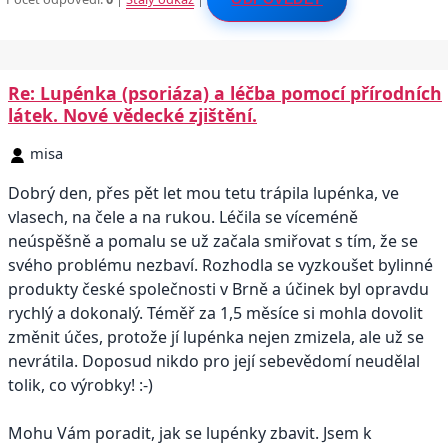
Re: Lupénka (psoriáza) a léčba pomocí přírodních
látek. Nové vědecké zjištění.
misa
Dobrý den, přes pět let mou tetu trápila lupénka, ve
vlasech, na čele a na rukou. Léčila se víceméně
neúspěšně a pomalu se už začala smiřovat s tím, že se
svého problému nezbaví. Rozhodla se vyzkoušet bylinné
produkty české společnosti v Brně a účinek byl opravdu
rychlý a dokonalý. Téměř za 1,5 měsíce si mohla dovolit
změnit účes, protože jí lupénka nejen zmizela, ale už se
nevrátila. Doposud nikdo pro její sebevědomí neudělal
tolik, co výrobky! :-)
Mohu Vám poradit, jak se lupénky zbavit. Jsem k