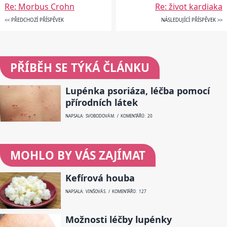
Re: Morbus Crohn
Re: život kardiaka
<< PŘEDCHOZÍ PŘÍSPĚVEK
NÁSLEDUJÍCÍ PŘÍSPĚVEK >>
PŘÍBĚH SE TÝKÁ ČLÁNKU
Lupénka psoriáza, léčba pomocí
přírodních látek
NAPSALA: SVOBODOVÁ M. / KOMENTÁŘŮ: 20
MOHLO BY VÁS ZAJÍMAT
Kefírová houba
NAPSALA: VINŠOVÁ S. / KOMENTÁŘŮ: 127
Možnosti léčby lupénky