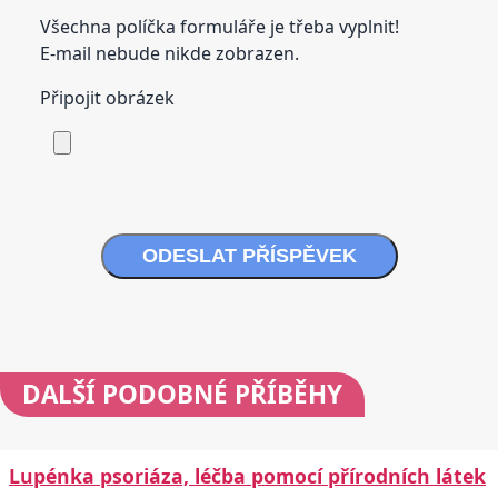
Všechna políčka formuláře je třeba vyplnit!
E-mail nebude nikde zobrazen.
Připojit obrázek
ODESLAT PŘÍSPĚVEK
DALŠÍ
PODOBNÉ PŘÍBĚHY
Lupénka psoriáza, léčba pomocí přírodních látek