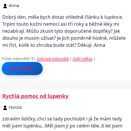
Anna
Dobrý den, měla bych dotaz ohledně článku k lupénce.
Trpím touto kožní nemocí asi tři roky a běžné léky mi
nezabírají. Můžu zkusit tyto doporučené doplňky? Jak
dlouho je musím užívat? Je jich poměrně hodně, můžete
mi říct, kolik to zhruba bude stát? Děkuji. Anna
Počet odpovědí:
1
|
Zobrazit odpovědi
|
Stálý odkaz
|
ODPOVĚDĚT
Rychlá pomoc od lupenky
Honza
zdravím lidičky..chci se tady pochlubit i já že mám tedy
měl jsem lupénku...Měl jsem jí po celém těle..6 let jsem