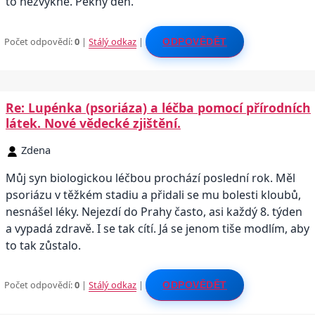
to nezvykne. Pekny den.
Počet odpovědí:
0
|
Stálý odkaz
|
ODPOVĚDĚT
Re: Lupénka (psoriáza) a léčba pomocí přírodních
látek. Nové vědecké zjištění.
Zdena
Můj syn biologickou léčbou prochází poslední rok. Měl
psoriázu v těžkém stadiu a přidali se mu bolesti kloubů,
nesnášel léky. Nejezdí do Prahy často, asi každý 8. týden
a vypadá zdravě. I se tak cítí. Já se jenom tiše modlím, aby
to tak zůstalo.
Počet odpovědí:
0
|
Stálý odkaz
|
ODPOVĚDĚT