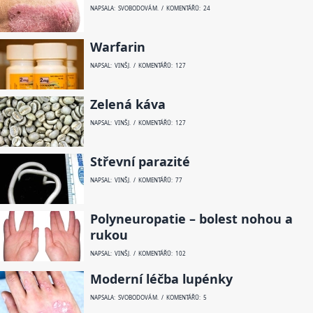
NAPSALA: SVOBODOVÁ M. / KOMENTÁŘŮ: 24
Warfarin
NAPSAL: VINŠ J. / KOMENTÁŘŮ: 127
Zelená káva
NAPSAL: VINŠ J. / KOMENTÁŘŮ: 127
Střevní parazité
NAPSAL: VINŠ J. / KOMENTÁŘŮ: 77
Polyneuropatie – bolest nohou a
rukou
NAPSAL: VINŠ J. / KOMENTÁŘŮ: 102
Moderní léčba lupénky
NAPSALA: SVOBODOVÁ M. / KOMENTÁŘŮ: 5