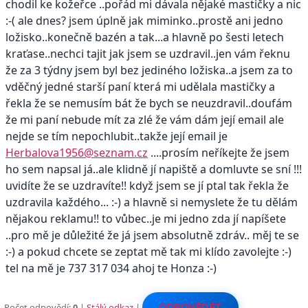
chodil ke kožeřce ..pořád mi dávala nějaké mastičky a nic
:-( ale dnes? jsem úplně jak miminko..prostě ani jedno
ložisko..konečně bazén a tak...a hlavně po šesti letech
kraťase..nechci tajit jak jsem se uzdravil..jen vám řeknu
že za 3 týdny jsem byl bez jediného ložiska..a jsem za to
vděčný jedné starší paní která mi udělala mastičky a
řekla že se nemusím bát že bych se neuzdravil..doufám
že mi paní nebude mít za zlé že vám dám její email ale
nejde se tím nepochlubit..takže její email je
Herbalova1956@seznam.cz
....prosím neříkejte že jsem
ho sem napsal já..ale klidně jí napiště a domluvte se sní !!!
uvidíte že se uzdravíte!! když jsem se jí ptal tak řekla že
uzdravila každého... :-) a hlavně si nemyslete že tu dělám
nějakou reklamu!! to vůbec..je mi jedno zda jí napíšete
..pro mě je důležité že já jsem absolutně zdráv.. měj te se
:-) a pokud chcete se zeptat mě tak mi klído zavolejte :-)
tel na mě je 737 317 034 ahoj te Honza :-)
Počet odpovědí:
0
|
Stálý odkaz
|
ODPOVĚDĚT