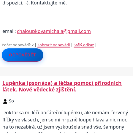
dispozici. :-). Kontaktujte mě.
email:
chaloupkovamichala@gmail.com
Počet odpovědí:
2
|
Zobrazit odpovědi
|
Stálý odkaz
|
ODPOVĚDĚT
Lupénka (psoriáza) a léčba pomocí přírodních
látek. Nové vědecké zjištění.
So
Doktorka mi léčí počáteční lupénku, ale nemám červený
flíčky ve vlasech, jen se mi hrpzně loupe hlava a nic moc
na to nezabírá, už jsem vyzkoušela snad vše, šampony