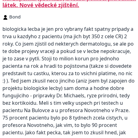
látek. Nové vědecké zjištění.
Bond
biologicka lecba je jen pro vybrany fakt spatny pripady a
trva u kazdyho z pacientu (ma jich byt 350 z cele CR) 2
roky. Co jsem zjistil od nekterych dermatologu, se ale po
te dobe projevy vraceji a pokud se v lecbe nepokracuje,
je to zase v pytli. Stoji to milion korun pro jednoho
pacienta na rok a hradi to pojistovna (takze si dovedete
predstavit tu castku, kterou za to vsichni platime, no nic
:) ). Ted jsem zkusil neco jinciho (aniz jsem byl zapojen do
projektu biologicke lecby) sam doma a hodne dobre
fungujiciho - pripravky Dr. Michaels, ryze prirodni, tedy
bez kortikoidu. Meli s tim velky uspech pri testech u
pacientu Na Bulovce a u profesora Novotneho v Praze.
75 procent pacientu bylo po 8 tydnech zcela cistych, u
profesora Novotneho, jak vim, to bylo 90 procent
pacientu. Jako fakt pecka, tak jsem to zkusil hned, jak