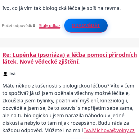
Ivo, co já vím tak biologická léčba je spíš na revma.
Počet odpovědí:
0
|
Stálý odkaz
|
ODPOVĚDĚT
Re: Lupénka (psoriáza) a léčba pomocí přírodních
látek. Nové vědecké zjištění.
Iva
Máte někdo zkušenosti s biologickou léčbou? Víte v čem
to spočívá? Já už jsem oběhala všechny možné léčitele,
zkoušela jsem bylinky, pozitnivní myšlení, kineziologii,
dozvěděla jsem se, že to souvisí s nepřijetím sebe sama,
ale na tu biologickou jsem narazila náhodou v jedné
diskusi a nebylo to tam nijak rozepsáno. Budu ráda za
každou odpověď. Můžete i na mail
Iva.Michova@volny.cz