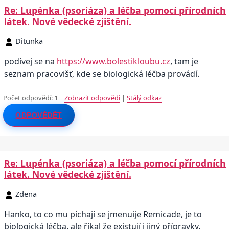
Re: Lupénka (psoriáza) a léčba pomocí přírodních
látek. Nové vědecké zjištění.
Ditunka
podívej se na
https://www.bolestikloubu.cz
, tam je
seznam pracovišť, kde se biologická léčba provádí.
Počet odpovědí:
1
|
Zobrazit odpovědi
|
Stálý odkaz
|
ODPOVĚDĚT
Re: Lupénka (psoriáza) a léčba pomocí přírodních
látek. Nové vědecké zjištění.
Zdena
Hanko, to co mu píchají se jmenuije Remicade, je to
biologická léčba, ale říkal že existují i jiný přípravky.