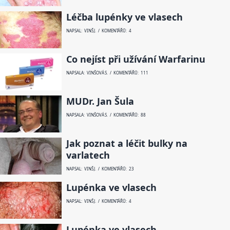
Léčba lupénky ve vlasech
NAPSAL: VINŠ J. / KOMENTÁŘŮ: 4
Co nejíst při užívání Warfarinu
NAPSALA: VINŠOVÁ S. / KOMENTÁŘŮ: 111
MUDr. Jan Šula
NAPSALA: VINŠOVÁ S. / KOMENTÁŘŮ: 88
Jak poznat a léčit bulky na
varlatech
NAPSAL: VINŠ J. / KOMENTÁŘŮ: 23
Lupénka ve vlasech
NAPSAL: VINŠ J. / KOMENTÁŘŮ: 4
Lupénka ve vlasech