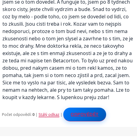
jsem se o tom dovedel. A funguje to, jsem po 8 tydnech
skoro cisty, jeste chvili vydrzim a bude. Snad to vydrzi,
coz by melo - podle toho, co jsem se dovedel od lidi, co
to zkusili. Jsou cisti treba i rok. Kozar vam to nejspis
nedoporuci, protoze o tom bud nevi, nebo s tim nema
zkusenosti nebo o tom jen slysel a zavrhne to s tim, ze je
to moc drahy. Mne doktorka rekla, ze neco takovyho
existuje, ale ze s tim enmaji zkusenosti a ze je to drahy a
ze teda mi napise ten Betacorton. To bylo uz pred nakou
dobou, pred nakym casem mi o tom rekl kamos, ze to
pomaha, tak jsem si o tom neco zjistil a prd, zacal jsem.
Sice me to vyslo na par tisic, ale vysledek bezva. Sam to
nemam na nehtech, ale pry to tam taky pomaha. Lze to
koupit v kazdy lekarne. S lupenkou preju zdar!
Počet odpovědí:
0
|
Stálý odkaz
|
ODPOVĚDĚT