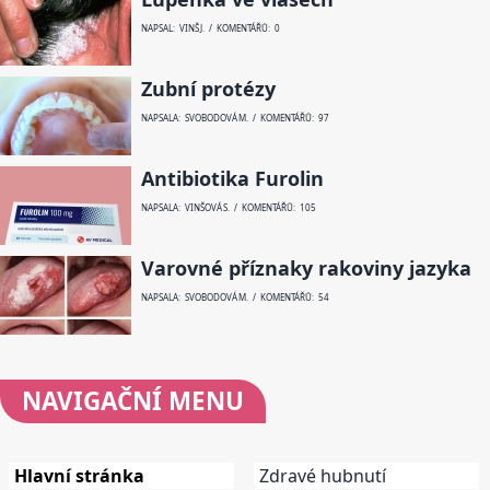
NAPSAL: VINŠ J. / KOMENTÁŘŮ: 0
Zubní protézy
NAPSALA: SVOBODOVÁ M. / KOMENTÁŘŮ: 97
Antibiotika Furolin
NAPSALA: VINŠOVÁ S. / KOMENTÁŘŮ: 105
Varovné příznaky rakoviny jazyka
NAPSALA: SVOBODOVÁ M. / KOMENTÁŘŮ: 54
NAVIGAČNÍ
MENU
Hlavní stránka
Zdravé hubnutí