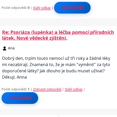
Počet odpovědí:
0
|
Stálý odkaz
|
ODPOVĚDĚT
Re: Psoriáza (lupénka) a léčba pomocí přírodních
látek. Nové vědecké zjištění.
Ana
Dobrý den, trpím touto nemocí už tři roky a žádné léky
mi nezabírají. Znamená to, že je mám "vyměnit" za tyto
doporučené látky? Jak dlouho je budu muset užívat?
Děkuji. Anna
Počet odpovědí:
1
|
Zobrazit odpovědi
|
Stálý odkaz
|
ODPOVĚDĚT