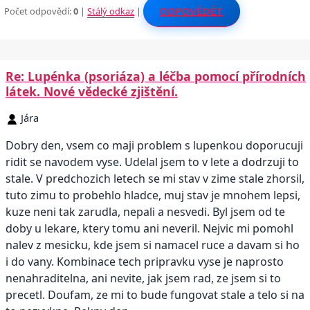
Počet odpovědí:
0
|
Stálý odkaz
|
ODPOVĚDĚT
Re: Lupénka (psoriáza) a léčba pomocí přírodních
látek. Nové vědecké zjištění.
Jára
Dobry den, vsem co maji problem s lupenkou doporucuji
ridit se navodem vyse. Udelal jsem to v lete a dodrzuji to
stale. V predchozich letech se mi stav v zime stale zhorsil,
tuto zimu to probehlo hladce, muj stav je mnohem lepsi,
kuze neni tak zarudla, nepali a nesvedi. Byl jsem od te
doby u lekare, ktery tomu ani neveril. Nejvic mi pomohl
nalev z mesicku, kde jsem si namacel ruce a davam si ho
i do vany. Kombinace tech pripravku vyse je naprosto
nenahraditelna, ani nevite, jak jsem rad, ze jsem si to
precetl. Doufam, ze mi to bude fungovat stale a telo si na