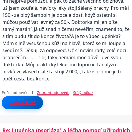
mi nejprve pomůžou a pak to začne všechno od znova,
už jsem zoufalá, navíc ty léky stojí šélený prachy. Pro mě i
150,- za blbý šampoin je docela dost, když ostatní si
můžou používat levneý za 50,-. Doktorka mi jen píše
samý mazání. Já už snad ničemu nevěřím, znamená to, že
s tím budu žít do konce života?A je to vůbec lupénka?
Mám silně vysušenou kůži na hlavě, která se mi loupe a
svědí mě. Děkuji za odpověď. Už si nevím rady, celé noci
probrečím.......... :´o( Taky nemám moc důvěru ve svou
doktorku. Můj praktický lékař mi doporučil analýzu
prvků ve vlasech ,ale ta stojí 2 000,-, takže pro mě je to
opět cesta bez konce.
Počet odpovědí:
1
|
Zobrazit odpovědi
|
Stálý odkaz
|
ODPOVĚDĚT
Re: Lupénka (psoriáza) a léčba pomocí přírodních