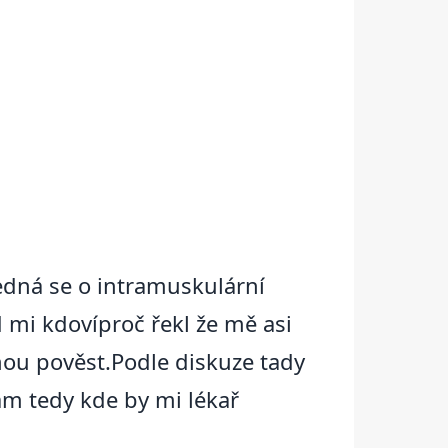
edná se o intramuskulární
mi kdovíproč řekl že mě asi
nou pověst.Podle diskuze tady
ám tedy kde by mi lékař