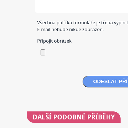
Všechna políčka formuláře je třeba vyplnit
E-mail nebude nikde zobrazen.
Připojit obrázek
ODESLAT PŘ
DALŠÍ
PODOBNÉ PŘÍBĚHY