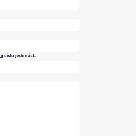
mi
číslo
jedenáct
.