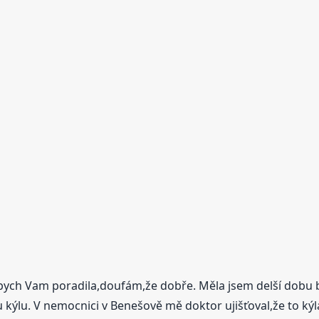
bych Vam poradila,doufám,že dobře. Měla jsem delší dobu bo
kýlu. V nemocnici v Benešově mě doktor ujišťoval,že to kýla 