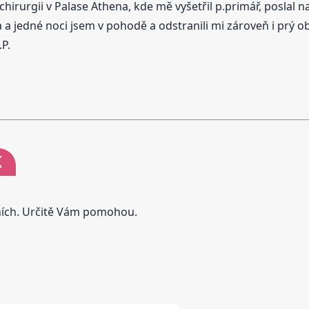
hirurgii v Palase Athena, kde mě vyšetřil p.primář, poslal na 
a jedné noci jsem v pohodě a odstranili mi zároveň i prý o
P.
K
tních. Určitě Vám pomohou.