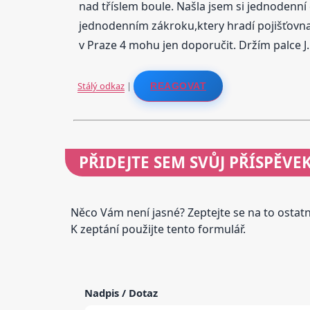
nad tříslem boule. Našla jsem si jednodenní c
jednodenním zákroku,ktery hradí pojišťovna 
v Praze 4 mohu jen doporučit. Držím palce J..
Stálý odkaz
|
REAGOVAT
PŘIDEJTE
SEM SVŮJ PŘÍSPĚVE
Něco Vám není jasné? Zeptejte se na to osta
K zeptání použijte tento formulář.
Nadpis / Dotaz