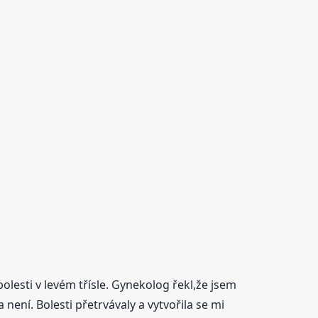
lesti v levém třísle. Gynekolog řekl,že jsem
není. Bolesti přetrvávaly a vytvořila se mi