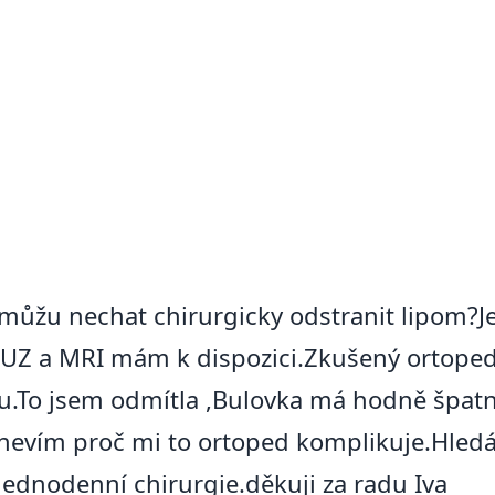
 můžu nechat chirurgicky odstranit lipom?J
 UZ a MRI mám k dispozici.Zkušený ortoped 
ku.To jsem odmítla ,Bulovka má hodně špat
 nevím proč mi to ortoped komplikuje.Hled
jednodenní chirurgie.děkuji za radu Iva