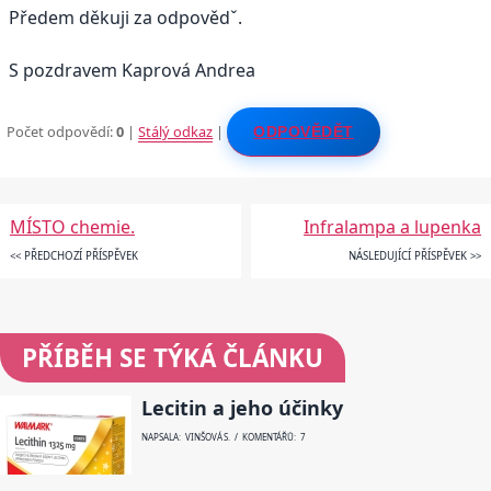
Předem děkuji za odpovědˇ.
S pozdravem Kaprová Andrea
Počet odpovědí:
0
|
Stálý odkaz
|
ODPOVĚDĚT
MÍSTO chemie.
Infralampa a lupenka
<< PŘEDCHOZÍ PŘÍSPĚVEK
NÁSLEDUJÍCÍ PŘÍSPĚVEK >>
PŘÍBĚH SE TÝKÁ ČLÁNKU
Lecitin a jeho účinky
NAPSALA: VINŠOVÁ S. / KOMENTÁŘŮ: 7