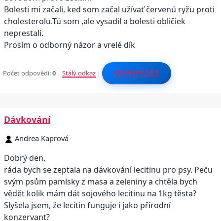
Bolesti mi začali, ked som začal užívať červenú ryžu proti
cholesterolu.Tú som ,ale vysadil a bolesti obličiek
neprestali.
Prosím o odborný názor a vrelé dík
Počet odpovědí:
0
|
Stálý odkaz
|
ODPOVĚDĚT
Dávkování
Andrea Kaprová
Dobrý den,
ráda bych se zeptala na dávkování lecitinu pro psy. Peču
svým psům pamlsky z masa a zeleniny a chtěla bych
vědět kolik mám dát sojového lecitinu na 1kg těsta?
Slyšela jsem, že lecitin funguje i jako přírodní
konzervant?