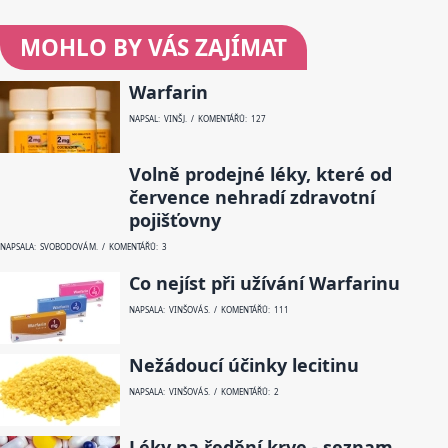
MOHLO BY VÁS ZAJÍMAT
Warfarin
NAPSAL: VINŠ J. / KOMENTÁŘŮ: 127
Volně prodejné léky, které od
července nehradí zdravotní
pojišťovny
NAPSALA: SVOBODOVÁ M. / KOMENTÁŘŮ: 3
Co nejíst při užívání Warfarinu
NAPSALA: VINŠOVÁ S. / KOMENTÁŘŮ: 111
Nežádoucí účinky lecitinu
NAPSALA: VINŠOVÁ S. / KOMENTÁŘŮ: 2
Léky na ředění krve - seznam