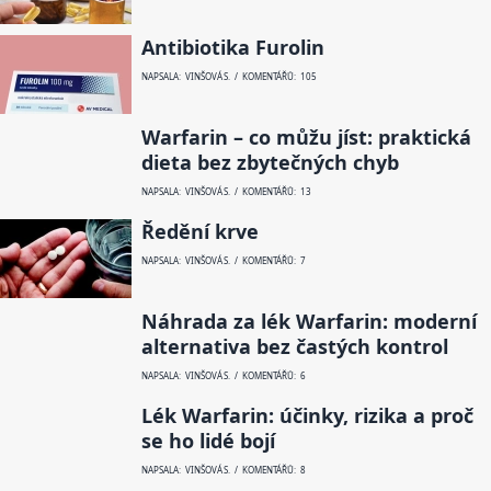
Antibiotika Furolin
NAPSALA: VINŠOVÁ S. / KOMENTÁŘŮ: 105
Warfarin – co můžu jíst: praktická
dieta bez zbytečných chyb
NAPSALA: VINŠOVÁ S. / KOMENTÁŘŮ: 13
Ředění krve
NAPSALA: VINŠOVÁ S. / KOMENTÁŘŮ: 7
Náhrada za lék Warfarin: moderní
alternativa bez častých kontrol
NAPSALA: VINŠOVÁ S. / KOMENTÁŘŮ: 6
Lék Warfarin: účinky, rizika a proč
se ho lidé bojí
NAPSALA: VINŠOVÁ S. / KOMENTÁŘŮ: 8