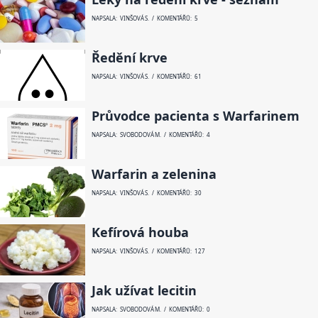
NAPSALA: VINŠOVÁ S. / KOMENTÁŘŮ: 5
Ředění krve
NAPSALA: VINŠOVÁ S. / KOMENTÁŘŮ: 61
Průvodce pacienta s Warfarinem
NAPSALA: SVOBODOVÁ M. / KOMENTÁŘŮ: 4
Warfarin a zelenina
NAPSALA: VINŠOVÁ S. / KOMENTÁŘŮ: 30
Kefírová houba
NAPSALA: VINŠOVÁ S. / KOMENTÁŘŮ: 127
Jak užívat lecitin
NAPSALA: SVOBODOVÁ M. / KOMENTÁŘŮ: 0