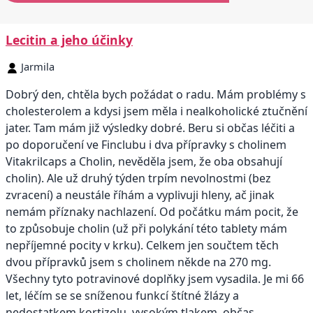
Lecitin a jeho účinky
Jarmila
Dobrý den, chtěla bych požádat o radu. Mám problémy s
cholesterolem a kdysi jsem měla i nealkoholické ztučnění
jater. Tam mám již výsledky dobré. Beru si občas léčiti a
po doporučení ve Finclubu i dva přípravky s cholinem
Vitakrilcaps a Cholin, nevěděla jsem, že oba obsahují
cholin). Ale už druhý týden trpím nevolnostmi (bez
zvracení) a neustále říhám a vyplivuji hleny, ač jinak
nemám příznaky nachlazení. Od počátku mám pocit, že
to způsobuje cholin (už při polykání této tablety mám
nepříjemné pocity v krku). Celkem jen součtem těch
dvou přípravků jsem s cholinem někde na 270 mg.
Všechny tyto potravinové doplňky jsem vysadila. Je mi 66
let, léčím se se sníženou funkcí štítné žlázy a
nedostatkem kortizolu, vysokým tlakem, občas