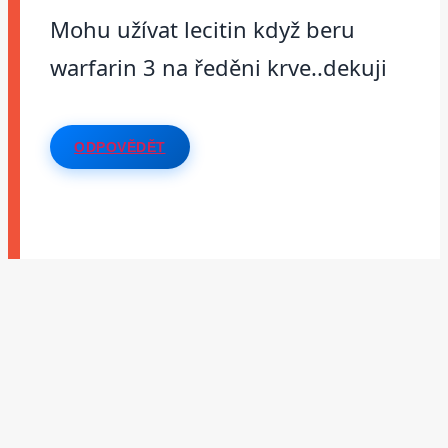
Mohu užívat lecitin když beru
warfarin 3 na ředěni krve..dekuji
ODPOVĚDĚT