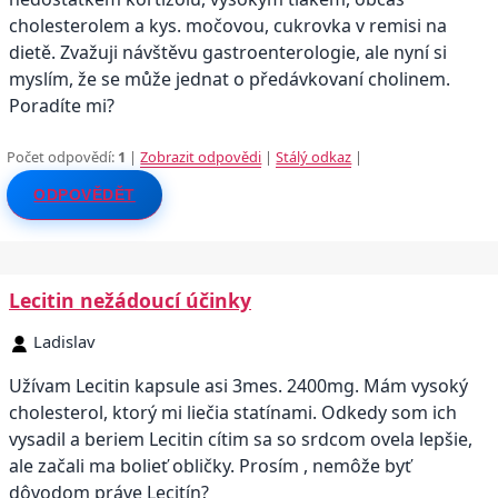
cholesterolem a kys. močovou, cukrovka v remisi na
dietě. Zvažuji návštěvu gastroenterologie, ale nyní si
myslím, že se může jednat o předávkovaní cholinem.
Poradíte mi?
Počet odpovědí:
1
|
Zobrazit odpovědi
|
Stálý odkaz
|
ODPOVĚDĚT
Lecitin nežádoucí účinky
Ladislav
Užívam Lecitin kapsule asi 3mes. 2400mg. Mám vysoký
cholesterol, ktorý mi liečia statínami. Odkedy som ich
vysadil a beriem Lecitin cítim sa so srdcom ovela lepšie,
ale začali ma bolieť obličky. Prosím , nemôže byť
dôvodom práve Lecitín?