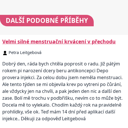
DALŠÍ
PODOBNÉ PŘÍBĚHY
Velmi silné menstruační krvácení v přechodu
Petra Leitgebová
Dobrý den, ráda bych chtěla poprosit o radu. Již pátým
rokem pi narození dcery beru antikoncepci Depo
provera injekci. Za celou dobu jsem neměla menstruaci.
Ale tento týden se mi objevila krev po vytreni po čůrání,
ale vždycky jen na chvíli, a pak jeden den nic a další den
zase. Bolí mě trochu v podbřišku, nevím co to může být.
Docela mě to vylekalo. Chodím každý rok na pravidelně
prohlídky, vše ok. Teď mám 14 dní před aplikací další
injekce.. Děkuji za odpověď Leitgebová