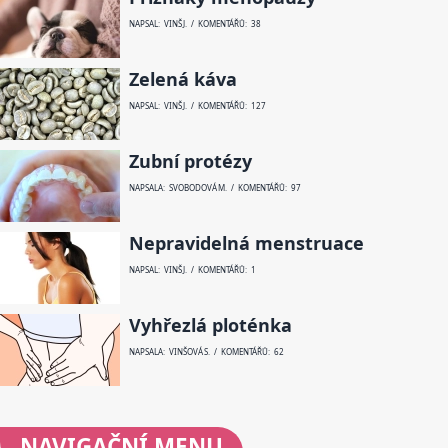
NAPSAL: VINŠ J. / KOMENTÁŘŮ: 38
Zelená káva
NAPSAL: VINŠ J. / KOMENTÁŘŮ: 127
Zubní protézy
NAPSALA: SVOBODOVÁ M. / KOMENTÁŘŮ: 97
Nepravidelná menstruace
NAPSAL: VINŠ J. / KOMENTÁŘŮ: 1
Vyhřezlá ploténka
NAPSALA: VINŠOVÁ S. / KOMENTÁŘŮ: 62
NAVIGAČNÍ
MENU