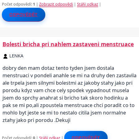
Počet odpovědí:
1
|
Zobrazit odpovědi
|
Stálý odkaz
|
ODPOVĚDĚT
Bolesti bricha pri nahlem zastaveni menstruace
LENKA
dobry den mam dotaz tento tyden jsem dostala
menstruaci v pondeli anahle se mi na druhy den zastavila
ale trpela jsem silnymi bolestmi az jakoby stahy jako pri
porodu kdyz vam chce cely spodek vypadnout musela
jsem do sprchy anahrat si bricho tak skoro hodinku a
pak se mi po,ali zpoustela menstruace chci poradit co to
mohlo byt jeste se mi to nestalo citila jsem normalne
ztahy jako pri porodu .Dekuji
Počet odpovědí:
0
|
Stálý odkaz
|
ODPOVĚDĚT