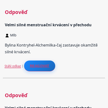
Odpověď
Velmi silné menstruační krvácení v přechodu
Mlb
Bylina Kontryhel-Alchemilka-čaj zastavuje okamžitě
silné krvácení.
Stálý odkaz
|
REAGOVAT
Odpověď
Velmi silné menstruační krvácení v přechodu