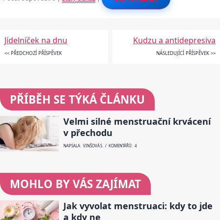
Jídelníček na dnu
Kudzu a antidepresiva
<< PŘEDCHOZÍ PŘÍSPĚVEK
NÁSLEDUJÍCÍ PŘÍSPĚVEK >>
PŘÍBĚH SE TÝKÁ ČLÁNKU
Velmi silné menstruační krvácení
v přechodu
NAPSALA: VINŠOVÁ S. / KOMENTÁŘŮ: 4
MOHLO BY VÁS ZAJÍMAT
Jak vyvolat menstruaci: kdy to jde
a kdy ne