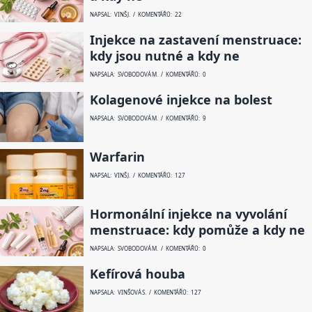
NAPSAL: VINŠ J. / KOMENTÁŘŮ: 22
Injekce na zastavení menstruace:
kdy jsou nutné a kdy ne
NAPSALA: SVOBODOVÁ M. / KOMENTÁŘŮ: 0
Kolagenové injekce na bolest
NAPSALA: SVOBODOVÁ M. / KOMENTÁŘŮ: 9
Warfarin
NAPSAL: VINŠ J. / KOMENTÁŘŮ: 127
Hormonální injekce na vyvolání
menstruace: kdy pomůže a kdy ne
NAPSALA: SVOBODOVÁ M. / KOMENTÁŘŮ: 0
Kefírová houba
NAPSALA: VINŠOVÁ S. / KOMENTÁŘŮ: 127