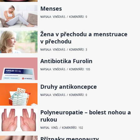
Menses
NAPSALA: VINŠOVÁ S. / KOMENTÁŘŮ: 0
Žena v přechodu a menstruace
v přechodu
NAPSALA: VINŠOVÁ S. / KOMENTÁŘŮ: 3
Antibiotika Furolin
NAPSALA: VINŠOVÁ S. / KOMENTÁŘŮ: 105
Druhy antikoncepce
NAPSALA: VINŠOVÁ S. / KOMENTÁŘŮ: 0
Polyneuropatie – bolest nohou a
rukou
NAPSAL: VINŠ J. / KOMENTÁŘŮ: 102
Příznaky menopauzy