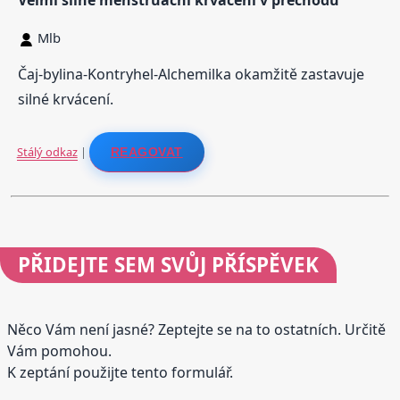
Mlb
Čaj-bylina-Kontryhel-Alchemilka okamžitě zastavuje
silné krvácení.
Stálý odkaz
|
REAGOVAT
PŘIDEJTE
SEM SVŮJ PŘÍSPĚVEK
Něco Vám není jasné? Zeptejte se na to ostatních. Určitě
Vám pomohou.
K zeptání použijte tento formulář.