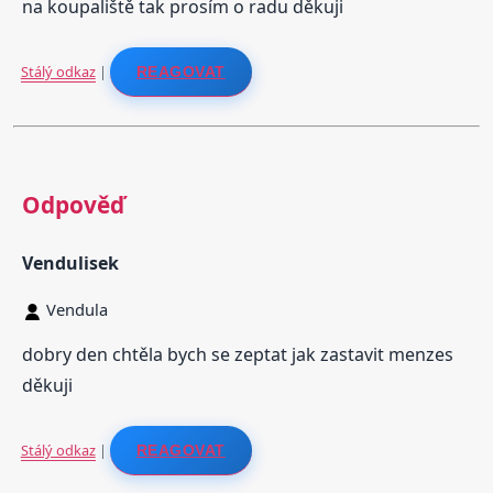
na koupaliště tak prosím o radu děkuji
Stálý odkaz
|
REAGOVAT
Odpověď
Vendulisek
Vendula
dobry den chtěla bych se zeptat jak zastavit menzes
děkuji
Stálý odkaz
|
REAGOVAT