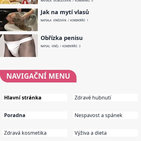
NAPSALA: SVOBODOVÁ M. / KOMENTÁŘŮ: 0
Jak na mytí vlasů
NAPSALA: VINŠOVÁ N. / KOMENTÁŘŮ: 1
Obřízka penisu
NAPSAL: VINŠ J. / KOMENTÁŘŮ: 3
NAVIGAČNÍ
MENU
Hlavní stránka
Zdravé hubnutí
Poradna
Nespavost a spánek
Zdravá kosmetika
Výživa a dieta