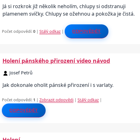
Já si rozkrok již několik neholím, chlupy si odstranuji
plamenem svíčky. Chlupy se ožehnou a pokožka je čistá.
Počet odpovědí:
0
|
Stálý odkaz
|
ODPOVĚDĚT
Holení pánského přirození video návod
Josef Petrů
Jak dokonale oholit pánské přirození i s varlaty.
Počet odpovědí:
1
|
Zobrazit odpovědi
|
Stálý odkaz
|
ODPOVĚDĚT
Holení