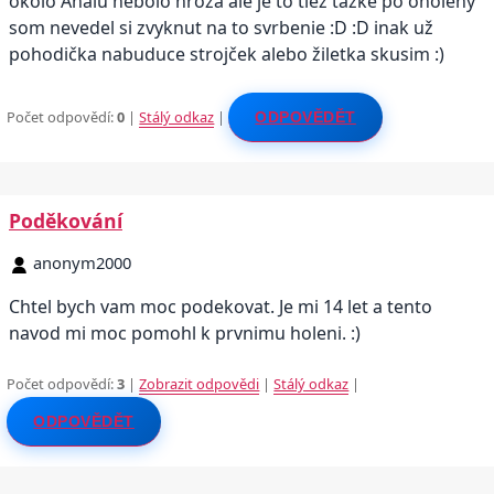
okolo Analu nebolo hroza ale je to tiež tažke po oholeny
som nevedel si zvyknut na to svrbenie :D :D inak už
pohodička nabuduce strojček alebo žiletka skusim :)
Počet odpovědí:
0
|
Stálý odkaz
|
ODPOVĚDĚT
Poděkování
anonym2000
Chtel bych vam moc podekovat. Je mi 14 let a tento
navod mi moc pomohl k prvnimu holeni. :)
Počet odpovědí:
3
|
Zobrazit odpovědi
|
Stálý odkaz
|
ODPOVĚDĚT