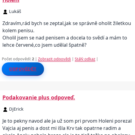
Lukáš
Zdravím,rád bych se zeptal,jak se správně oholit žiletkou
kolem penisu.
Oholil jsem se nad penisem a docela to svědí a mám to
lehce červené,co jsem udělal špatně?
Počet odpovědí:
2
|
Zobrazit odpovědi
|
Stálý odkaz
|
ODPOVĚDĚT
Podakovanie plus odpoveď.
DjErick
Je to pekny navod ale ja už som pri prvom Holeni porezal
Vajcia aj penis a dost mi išla Krv tak opatrne radim a