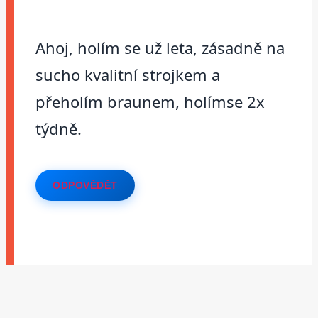
Ahoj, holím se už leta, zásadně na
sucho kvalitní strojkem a
přeholím braunem, holímse 2x
týdně.
ODPOVĚDĚT