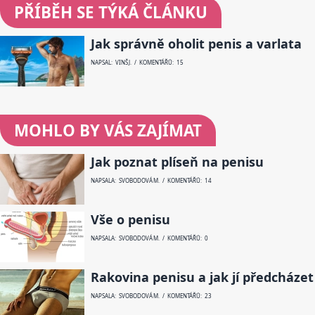
PŘÍBĚH SE TÝKÁ ČLÁNKU
Jak správně oholit penis a varlata
NAPSAL: VINŠ J. / KOMENTÁŘŮ: 15
MOHLO BY VÁS ZAJÍMAT
Jak poznat plíseň na penisu
NAPSALA: SVOBODOVÁ M. / KOMENTÁŘŮ: 14
Vše o penisu
NAPSALA: SVOBODOVÁ M. / KOMENTÁŘŮ: 0
Rakovina penisu a jak jí předcházet
NAPSALA: SVOBODOVÁ M. / KOMENTÁŘŮ: 23