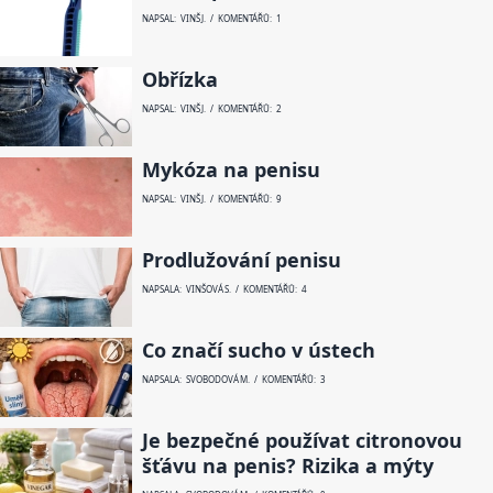
NAPSAL: VINŠ J. / KOMENTÁŘŮ: 1
Obřízka
NAPSAL: VINŠ J. / KOMENTÁŘŮ: 2
Mykóza na penisu
NAPSAL: VINŠ J. / KOMENTÁŘŮ: 9
Prodlužování penisu
NAPSALA: VINŠOVÁ S. / KOMENTÁŘŮ: 4
Co značí sucho v ústech
NAPSALA: SVOBODOVÁ M. / KOMENTÁŘŮ: 3
Je bezpečné používat citronovou
šťávu na penis? Rizika a mýty