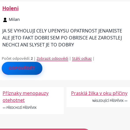
Holeni
Milan
JA SE VYHOLUJI CELY UPENYSU OPATRNOST JENAMISTE
ALE JETO FAKT DOBRI SEM PO OBRISCE ALE ZAROSTLEJ
NECHCI ANI SLYSET JE TO DOBRY
Počet odpovědí:
2
|
Zobrazit odpovědi
|
Stálý odkaz
|
ODPOVĚDĚT
Příznaky menopauzy
Prasklá žilka v oku příčiny
otehotnet
NÁSLEDUJÍCÍ PŘÍSPĚVEK >>
<< PŘEDCHOZÍ PŘÍSPĚVEK