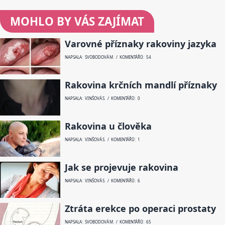
MOHLO BY VÁS ZAJÍMAT
Varovné příznaky rakoviny jazyka
NAPSALA: SVOBODOVÁ M. / KOMENTÁŘŮ: 54
Rakovina krčních mandlí příznaky
NAPSALA: VINŠOVÁ S. / KOMENTÁŘŮ: 0
Rakovina u člověka
NAPSALA: VINŠOVÁ S. / KOMENTÁŘŮ: 1
Jak se projevuje rakovina
NAPSALA: VINŠOVÁ S. / KOMENTÁŘŮ: 6
Ztráta erekce po operaci prostaty
NAPSALA: SVOBODOVÁ M. / KOMENTÁŘŮ: 65