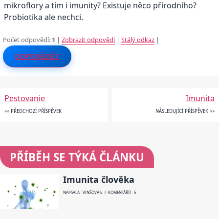
mikroflory a tím i imunity? Existuje něco přírodního?
Probiotika ale nechci.
Počet odpovědí:
1
|
Zobrazit odpovědi
|
Stálý odkaz
|
ODPOVĚDĚT
Pestovanie
Imunita
<< PŘEDCHOZÍ PŘÍSPĚVEK
NÁSLEDUJÍCÍ PŘÍSPĚVEK >>
PŘÍBĚH SE TÝKÁ ČLÁNKU
Imunita člověka
NAPSALA: VINŠOVÁ S. / KOMENTÁŘŮ: 5