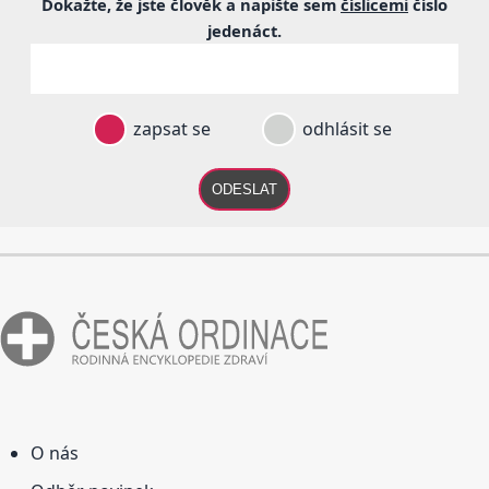
Dokažte, že jste člověk a napište sem
číslicemi
číslo
jedenáct
.
zapsat se
odhlásit se
ODESLAT
O nás