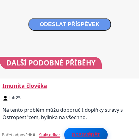
ODESLAT PŘÍSPĚVEK
DALŠÍ
PODOBNÉ PŘÍBĚHY
Imunita člověka
Lili25
Na tento problém můžu doporučit doplňky stravy s
Ostropestřcem, bylinka na všechno.
Počet odpovědí:
0
|
Stálý odkaz
|
ODPOVĚDĚT