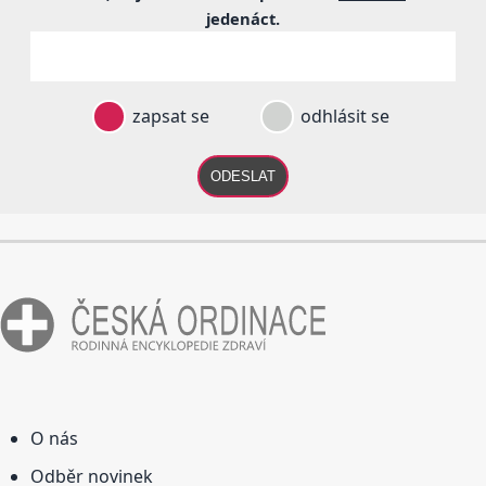
jedenáct
.
zapsat se
odhlásit se
ODESLAT
O nás
Odběr novinek