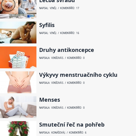
Léčba svrabu
NAPSAL: VINŠ J. / KOMENTÁŘŮ: 17
Syfilis
NAPSAL: VINŠ J. / KOMENTÁŘŮ: 16
Druhy antikoncepce
NAPSALA: VINŠOVÁ S. / KOMENTÁŘŮ: 0
Výkyvy menstruačního cyklu
NAPSALA: VINŠOVÁ S. / KOMENTÁŘŮ: 0
Menses
NAPSALA: VINŠOVÁ S. / KOMENTÁŘŮ: 0
Smuteční řeč na pohřeb
NAPSALA: KONÁŠOVÁ J. / KOMENTÁŘŮ: 6