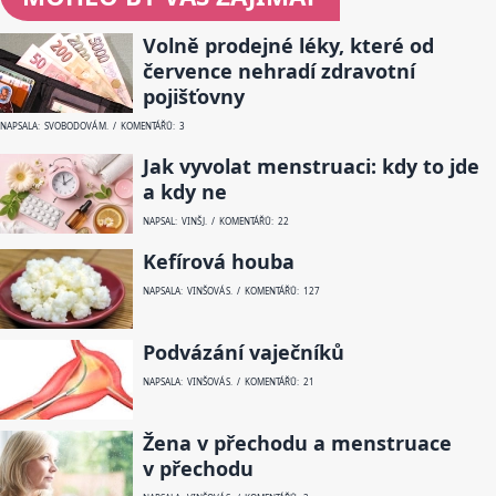
Volně prodejné léky, které od
července nehradí zdravotní
pojišťovny
NAPSALA: SVOBODOVÁ M. / KOMENTÁŘŮ: 3
Jak vyvolat menstruaci: kdy to jde
a kdy ne
NAPSAL: VINŠ J. / KOMENTÁŘŮ: 22
Kefírová houba
NAPSALA: VINŠOVÁ S. / KOMENTÁŘŮ: 127
Podvázání vaječníků
NAPSALA: VINŠOVÁ S. / KOMENTÁŘŮ: 21
Žena v přechodu a menstruace
v přechodu