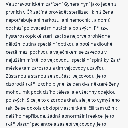
Ve zdravotnickém zařízení Gynera nyní jako jeden z
prvních v ČR začíná provádět sterilizaci, k níž žena
nepotřebuje ani narkózu, ani nemocnici, a domů
odchází po dvaceti minutách a po svých. Při tzv.
hysteroskopické sterilizaci se nejprve prohlédne
děložní dutina speciální optikou a poté na dlouhé
cestě mezi pochvou a vaječníkem se zavedou v
nejužším místě, do vejcovodu, speciální spirálky. Za tři
měsíce tam zarostou a tím vejcovody uzavřou.
Zůstanou a stanou se součástí vejcovodu. Je to
cizorodá tkáň, z toho plyne, že den dva některé ženy
mohou mít pocit cizího tělesa, ale všechny odejdou
po svých. Sice je to cizorodá tkáň, ale je to vymyšleno
tak, že se dokola obklopí vlastní tkání, čili tam už nic
dalšího nepřibude, žádná abnormální reakce, je to
tkáň vlastní pacientce a zaslepí vejcovody. Je to