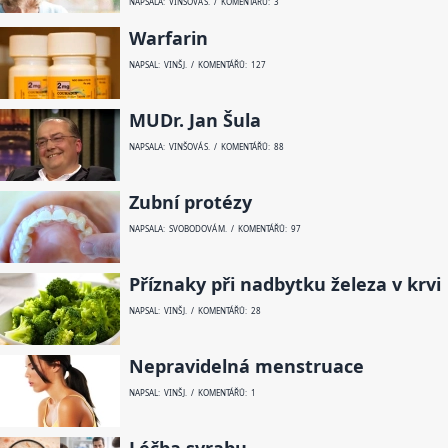
NAPSALA: VINŠOVÁ S. / KOMENTÁŘŮ: 3
Warfarin
NAPSAL: VINŠ J. / KOMENTÁŘŮ: 127
MUDr. Jan Šula
NAPSALA: VINŠOVÁ S. / KOMENTÁŘŮ: 88
Zubní protézy
NAPSALA: SVOBODOVÁ M. / KOMENTÁŘŮ: 97
Příznaky při nadbytku železa v krvi
NAPSAL: VINŠ J. / KOMENTÁŘŮ: 28
Nepravidelná menstruace
NAPSAL: VINŠ J. / KOMENTÁŘŮ: 1