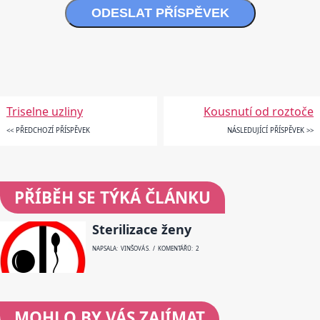
ODESLAT PŘÍSPĚVEK
Triselne uzliny
Kousnutí od roztoče
<< PŘEDCHOZÍ PŘÍSPĚVEK
NÁSLEDUJÍCÍ PŘÍSPĚVEK >>
PŘÍBĚH SE TÝKÁ ČLÁNKU
Sterilizace ženy
NAPSALA: VINŠOVÁ S. / KOMENTÁŘŮ: 2
MOHLO BY VÁS ZAJÍMAT