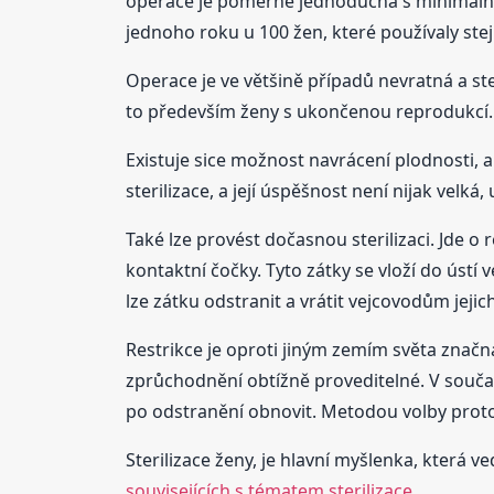
operace je poměrně jednoduchá s minimálním
jednoho roku u 100 žen, které používaly st
Operace je ve většině případů nevratná a ster
to především ženy s ukončenou reprodukcí.
Existuje sice možnost navrácení plodnosti, 
sterilizace, a její úspěšnost není nijak velká
Také lze provést dočasnou sterilizaci. Jde o 
kontaktní čočky. Tyto zátky se vloží do úst
lze zátku odstranit a vrátit vejcovodům jejic
Restrikce je oproti jiným zemím světa značn
zprůchodnění obtížně proveditelné. V souča
po odstranění obnovit. Metodou volby proto 
Sterilizace ženy, je hlavní myšlenka, která ve
souvisejících s tématem sterilizace