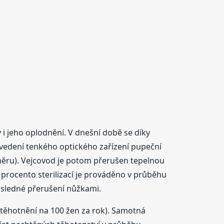
 i jeho oplodnění. V dnešní době se díky
vedení tenkého optického zařízení pupeční
měru). Vejcovod je potom přerušen tepelnou
 procento sterilizací je prováděno v průběhu
ásledné přerušení nůžkami.
otěhotnění na 100 žen za rok). Samotná