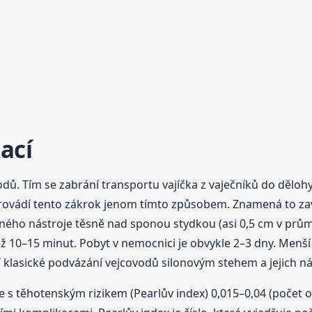
zací
odů. Tím se zabrání transportu vajíčka z vaječníků do dělohy
provádí tento zákrok jenom tímto způsobem. Znamená to za
cného nástroje těsně nad sponou stydkou (asi 0,5 cm v prů
ž 10–15 minut. Pobyt v nemocnici je obvykle 2–3 dny. Menší
í klasické podvázání vejcovodů silonovým stehem a jejich n
 s těhotenským rizikem (Pearlův index) 0,015–0,04 (počet 