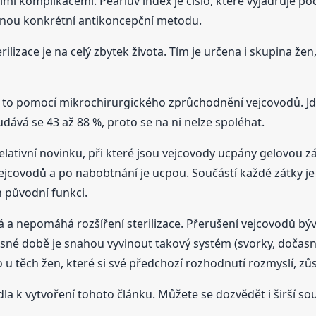
i komplikacemi. Pearlův index je číslo, které vyjadřuje po
ejnou konkrétní antikoncepční metodu.
ilizace je na celý zbytek života. Tím je určena i skupina žen,
a to pomocí mikrochirurgického zprůchodnění vejcovodů. Jde
, udává se 43 až 88 %, proto se na ni nelze spoléhat.
relativní novinku, při které jsou vejcovody ucpány gelovou zá
í vejcovodů a po nabobtnání je ucpou. Součástí každé zátky 
h původní funkci.
á a nepomáhá rozšíření sterilizace. Přerušení vejcovodů bý
sné době je snahou vyvinout takový systém (svorky, dočasné
u těch žen, které si své předchozí rozhodnutí rozmyslí, zů
dla k vytvoření tohoto článku. Můžete se dozvědět i širší sou