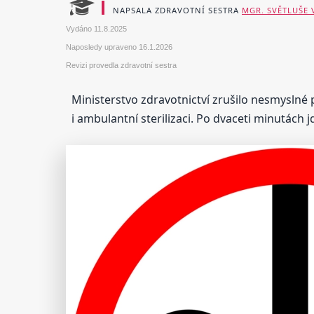
NAPSALA ZDRAVOTNÍ SESTRA
MGR. SVĚTLUŠE
Vydáno
11.8.2025
Naposledy upraveno
16.1.2026
Revizi provedla zdravotní sestra
Ministerstvo zdravotnictví zrušilo nesmyslné p
i ambulantní sterilizaci. Po dvaceti minutác