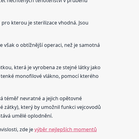
čet nechtěných těhotenství v průběhu
 pro kterou je sterilizace vhodná. Jsou
 však o obtížnější operaci, než je samotná
tkou, která je vyrobena ze stejné látky jako
je tenké monofilové vlákno, pomocí kterého
vá téměř nevratné a jejich opětovné
 zátky), který by umožnil funkci vejcovodů
stává umělé oplodnění.
vislosti, zde je
výběr nejlepších momentů