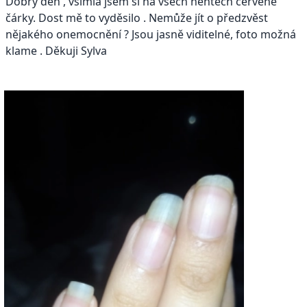
Dobrý den , všimla jsem si na všech nehtech červené
čárky. Dost mě to vyděsilo . Nemůže jít o předzvěst
nějakého onemocnění ? Jsou jasně viditelné, foto možná
klame . Děkuji Sylva