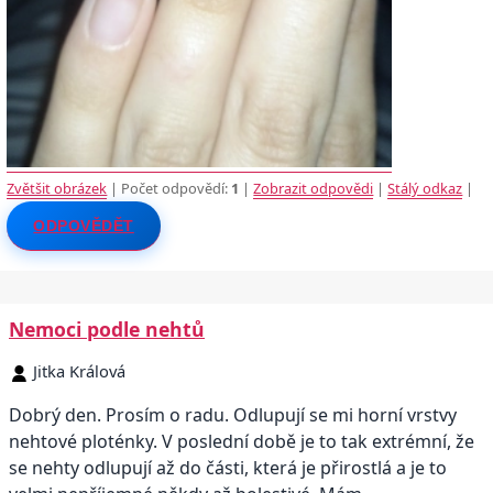
Zvětšit obrázek
| Počet odpovědí:
1
|
Zobrazit odpovědi
|
Stálý odkaz
|
ODPOVĚDĚT
Nemoci podle nehtů
Jitka Králová
Dobrý den. Prosím o radu. Odlupují se mi horní vrstvy
nehtové ploténky. V poslední době je to tak extrémní, že
se nehty odlupují až do části, která je přirostlá a je to