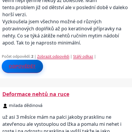
velmi nepříjemné někdy až bolestivé. Mám
tento.problem již od dětství ale v poslední době v daleko
horší verzi.
Vyzkoušela jsem všechno možné od různých
potravinových doplňků až po keratinové přípravky na
nehty. Co se týká zátěže nehtů ručním mytim nádobí
apod. Tak to je naprosto minimální.
Počet odpovědí:
2
|
Zobrazit odpovědi
|
Stálý odkaz
|
ODPOVĚDĚT
Deformace nehtů na ruce
milada dědinová
už asi 3 měsíce mám na palci jakoby prasklinu ne
atevřenou ale vystouplou od lžka a pomalu mi nehet i
roste i na odrostu prasklina je vyšší takže je jako