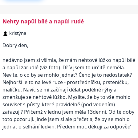
Nehty napůl bílé a napůl rudé
kristýna
Dobrý den,
nedávno jsem si všimla, že mám nehtové lůžko napůl bílé
a napůl zarudlé (viz foto). Dřív jsem to určitě neměla.
Nevíte, o co by se mohlo jednat? Čeho je to nedostatek?
Nejhorší je to na levé ruce - prostředníčku, prsteníčku,
malíčku. Navíc se mi začínají dělat podélné rýhy a
zmenšuje se nehtové lůžko. Myslíte, že by to vše mohlo
souviset s půsty, které pravidelně (pod vedením)
zařazuji? Přičemž v lednu jsem měla 13denní. Od té doby
toto pozoruji. Jinde jsem si ale přečetla, že by se mohlo
jednat o selhání ledvin. Předem moc děkuji za odpověď