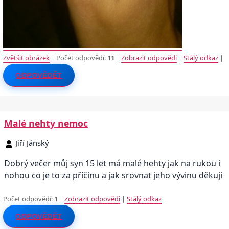
Zvětšit obrázek
| Počet odpovědí:
11
|
Zobrazit odpovědi
|
Stálý odkaz
|
ODPOVĚDĚT
Malé nehty nemoc
Jiří Jánský
Dobrý večer můj syn 15 let má malé hehty jak na rukou i
nohou co je to za příčinu a jak srovnat jeho vývinu děkuji
Počet odpovědí:
1
|
Zobrazit odpovědi
|
Stálý odkaz
|
ODPOVĚDĚT