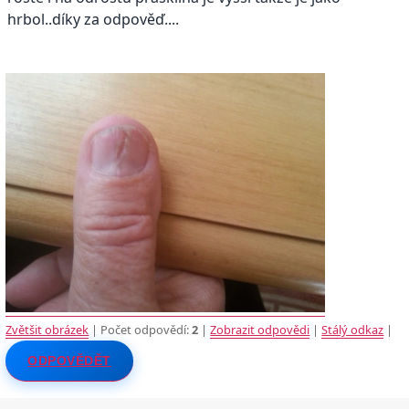
hrbol..díky za odpověď....
Zvětšit obrázek
| Počet odpovědí:
2
|
Zobrazit odpovědi
|
Stálý odkaz
|
ODPOVĚDĚT