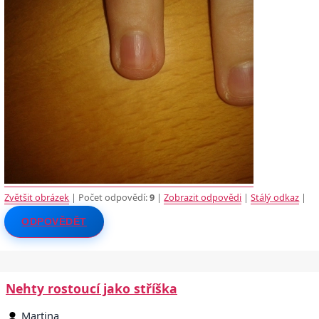
Zvětšit obrázek
| Počet odpovědí:
9
|
Zobrazit odpovědi
|
Stálý odkaz
|
ODPOVĚDĚT
Nehty rostoucí jako stříška
Martina