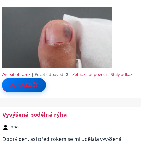
Zvětšit obrázek
| Počet odpovědí:
2
|
Zobrazit odpovědi
|
Stálý odkaz
|
ODPOVĚDĚT
Vyvýšená podélná rýha
Jana
Dobrý den, asi před rokem se mi udělala vyvýšená