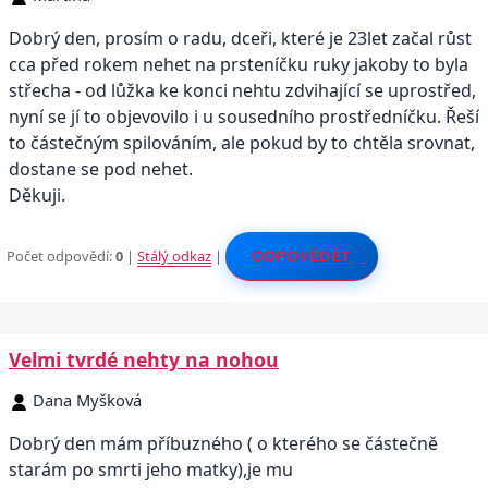
Dobrý den, prosím o radu, dceři, které je 23let začal růst
cca před rokem nehet na prsteníčku ruky jakoby to byla
střecha - od lůžka ke konci nehtu zdvihající se uprostřed,
nyní se jí to objevovilo i u sousedního prostředníčku. Řeší
to částečným spilováním, ale pokud by to chtěla srovnat,
dostane se pod nehet.
Děkuji.
Počet odpovědí:
0
|
Stálý odkaz
|
ODPOVĚDĚT
Velmi tvrdé nehty na nohou
Dana Myšková
Dobrý den mám příbuzného ( o kterého se částečně
starám po smrti jeho matky),je mu