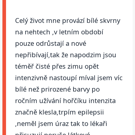
Celý život mne provází bílé skvrny
na nehtech ,v letním období
pouze odrůstají a nové
nepřibívají,tak že napodzim jsou
téměř čisté přes zimu opět
intenzivně nastoupí míval jsem víc
bílé než prirozené barvy po
ročním užívání hořčíku intenzita
značně klesla,trpím epilepsii
,neměl jsem úraz tak to lékaři
přisuzují poruše látkové