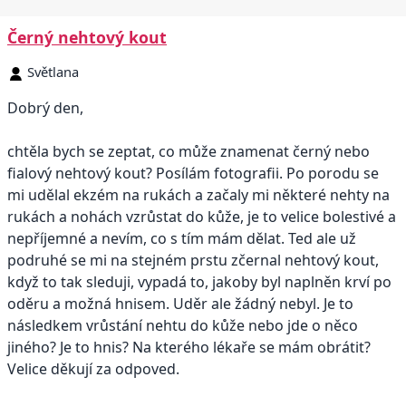
Černý nehtový kout
Světlana
Dobrý den,
chtěla bych se zeptat, co může znamenat černý nebo
fialový nehtový kout? Posílám fotografii. Po porodu se
mi udělal ekzém na rukách a začaly mi některé nehty na
rukách a nohách vzrůstat do kůže, je to velice bolestivé a
nepříjemné a nevím, co s tím mám dělat. Ted ale už
podruhé se mi na stejném prstu zčernal nehtový kout,
když to tak sleduji, vypadá to, jakoby byl naplněn krví po
oděru a možná hnisem. Uděr ale žádný nebyl. Je to
následkem vrůstání nehtu do kůže nebo jde o něco
jiného? Je to hnis? Na kterého lékaře se mám obrátit?
Velice děkují za odpoved.