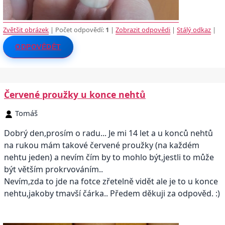
Zvětšit obrázek
| Počet odpovědí:
1
|
Zobrazit odpovědi
|
Stálý odkaz
|
ODPOVĚDĚT
Červené proužky u konce nehtů
Tomáš
Dobrý den,prosím o radu... Je mi 14 let a u konců nehtů
na rukou mám takové červené proužky (na každém
nehtu jeden) a nevím čím by to mohlo být,jestli to může
být větším prokrvováním..
Nevím,zda to jde na fotce zřetelně vidět ale je to u konce
nehtu,jakoby tmavší čárka.. Předem děkuji za odpověd. :)