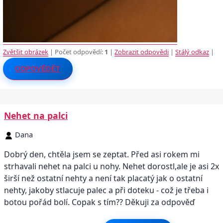
Zvětšit obrázek
| Počet odpovědí:
1
|
Zobrazit odpovědi
|
Stálý odkaz
|
ODPOVĚDĚT
Nehet na palci
Dana
Dobrý den, chtěla jsem se zeptat. Před asi rokem mi
strhavali nehet na palci u nohy. Nehet dorostl,ale je asi 2x
širší než ostatní nehty a není tak placatý jak o ostatní
nehty, jakoby stlacuje palec a při doteku - což je třeba i
botou pořád bolí. Copak s tím?? Děkuji za odpověď