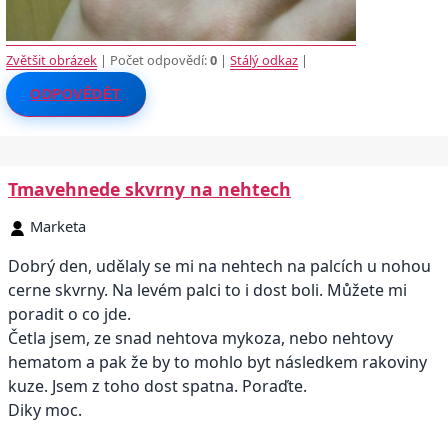
Zvětšit obrázek
| Počet odpovědí:
0
|
Stálý odkaz
|
ODPOVĚDĚT
Tmavehnede skvrny na nehtech
Marketa
Dobrý den, udělaly se mi na nehtech na palcích u nohou
cerne skvrny. Na levém palci to i dost boli. Můžete mi
poradit o co jde.
Četla jsem, ze snad nehtova mykoza, nebo nehtovy
hematom a pak že by to mohlo byt následkem rakoviny
kuze. Jsem z toho dost spatna. Poraďte.
Diky moc.