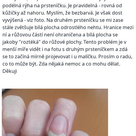
podélná rýha na prsteníčku. Je pravidelná - rovná od
kůžičky až nahoru. Myslím, že bezbarvá. Je však dost
vyvýšená - viz foto. Na druhém prsteníčku se mi zase
stále zvětšuje bílá plocha odrostlého nehtu. Hranice mezi
ní a růžovou částí není ohraničena a bílá plocha se
jakoby "roztéká" do růžové plochy. Tento problém je v
menší míře vidět i na fotu s druhým prsteníčkem a zdá
se to začíná mírně projevovat i u malíčku. Prosím o radu,
co to může být. Zda nějaká nemoc a co mohu dělat.
Děkuji