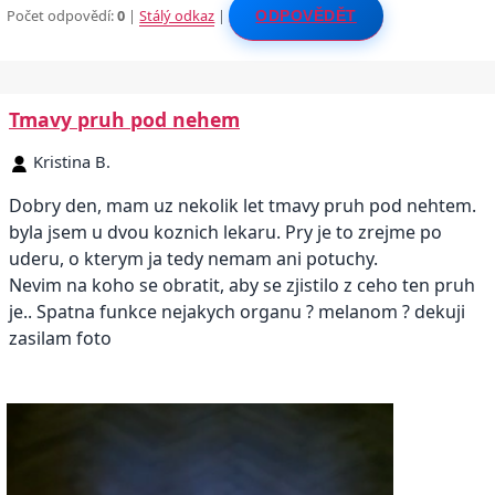
Počet odpovědí:
0
|
Stálý odkaz
|
ODPOVĚDĚT
Tmavy pruh pod nehem
Kristina B.
Dobry den, mam uz nekolik let tmavy pruh pod nehtem.
byla jsem u dvou koznich lekaru. Pry je to zrejme po
uderu, o kterym ja tedy nemam ani potuchy.
Nevim na koho se obratit, aby se zjistilo z ceho ten pruh
je.. Spatna funkce nejakych organu ? melanom ? dekuji
zasilam foto