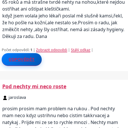
65 roků a má strašne tvrdé nehty na nohou,které nejdou
ostříhat ani oštípat kleštičkami.
když jsem volala jeho lékaři poslal mě slušně kamsi,řekl,
že ho pošle na kožní,ale nestalo se.Prosím o radu, jak
změkčit nehty ,aby šly ostříhat. nemá asi zásady hygieny.
Děkuji za radu. Dana
Počet odpovědí:
1
|
Zobrazit odpovědi
|
Stálý odkaz
|
ODPOVĚDĚT
Pod nechty mi neco roste
jaroslava
prosim prosim mam problem na rukou . Pod nechty
mam neco kdyz ustrihnu nebo cistim takkrvacej a
natykaj . Prijde mi ze se to rychle mnozi . Nechty mam