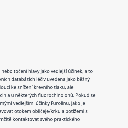
nebo točení hlavy jako vedlejší účinek, a to
avních databázích léčiv uvedena jako běžný
doucí ke snížení krevního tlaku, ale
omycin a u některých fluorochinolonů. Pokud se
ými vedlejšími účinky Furolinu, jako je
evovat otokem obličeje/krku a potížemi s
amžitě kontaktovat svého praktického