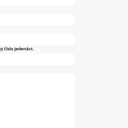
mi
číslo
jedenáct
.