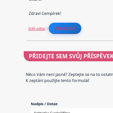
Zdraví Cempírek!
Stálý odkaz
|
REAGOVAT
PŘIDEJTE
SEM SVŮJ PŘÍSPĚVE
Něco Vám není jasné? Zeptejte se na to osta
K zeptání použijte tento formulář.
Nadpis / Dotaz