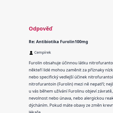
Odpověď
Re: Antibiotika Furolin100mg
Cempírek
Furolin obsahuje účinnou látku nitrofurantoi
někteří lidé mohou zaměnit za příznaky nízk
nebo specifický vedlejší účinek nitrofurantoi
nitrofurantoin (Furolin) mezi ně nepatří; nej
u vás během užívání Furolinu objeví závratě
nevolnost nebo únava, nebo alergickou reakc
dýcháním. Pokud máte obavy ze změn krevníh
lékaře.