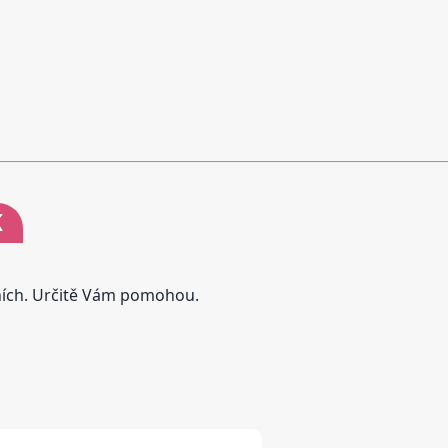
K
tních. Určitě Vám pomohou.