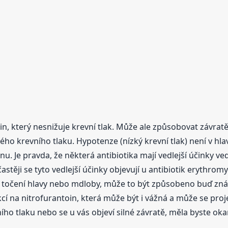
n, který nesnižuje krevní tlak. Může ale způsobovat závratě 
ého krevního tlaku. Hypotenze (nízký krevní tlak) není v hl
nu. Je pravda, že některá antibiotika mají vedlejší účinky ve
častěji se tyto vedlejší účinky objevují u antibiotik erythr
, točení hlavy nebo mdloby, může to být způsobeno buď znám
í na nitrofurantoin, která může být i vážná a může se proj
o tlaku nebo se u vás objeví silné závratě, měla byste ok