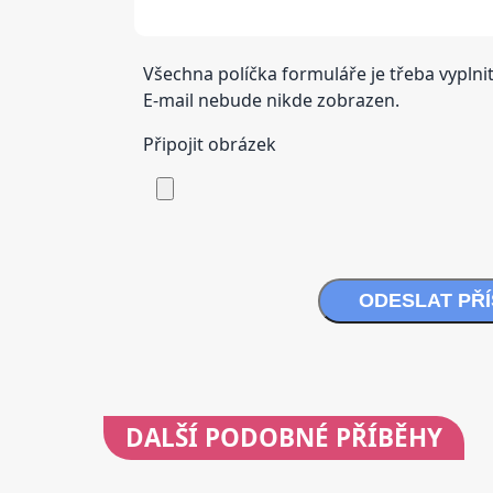
Všechna políčka formuláře je třeba vyplnit
E-mail nebude nikde zobrazen.
Připojit obrázek
ODESLAT PŘ
DALŠÍ
PODOBNÉ PŘÍBĚHY