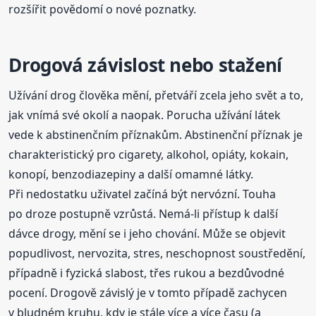
rozšířit povědomí o nové poznatky.
Drogová závislost nebo stažení
Užívání drog člověka mění, přetváří zcela jeho svět a to,
jak vnímá své okolí a naopak. Porucha užívání látek
vede k abstinenčním příznakům. Abstinenční příznak je
charakteristický pro cigarety, alkohol, opiáty, kokain,
konopí, benzodiazepiny a další omamné látky.
Při nedostatku uživatel začíná být nervózní. Touha
po droze postupně vzrůstá. Nemá-li přístup k další
dávce drogy, mění se i jeho chování. Může se objevit
popudlivost, nervozita, stres, neschopnost soustředění,
případně i fyzická slabost, třes rukou a bezdůvodné
pocení. Drogově závislý je v tomto případě zachycen
v bludném kruhu, kdy je stále více a více času (a