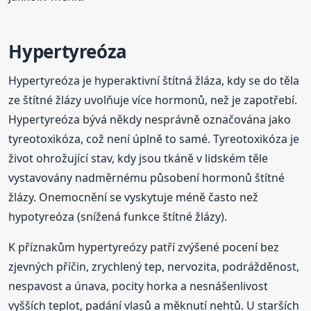
Hypertyreóza
Hypertyreóza je hyperaktivní štítná žláza, kdy se do těla
ze štítné žlázy uvolňuje více hormonů, než je zapotřebí.
Hypertyreóza bývá někdy nesprávně označována jako
tyreotoxikóza, což není úplně to samé. Tyreotoxikóza je
život ohrožující stav, kdy jsou tkáně v lidském těle
vystavovány nadměrnému působení hormonů štítné
žlázy. Onemocnění se vyskytuje méně často než
hypotyreóza (snížená funkce štítné žlázy).
K příznakům hypertyreózy patří zvýšené pocení bez
zjevných příčin, zrychlený tep, nervozita, podrážděnost,
nespavost a únava, pocity horka a nesnášenlivost
vyšších teplot, padání vlasů a měknutí nehtů. U starších