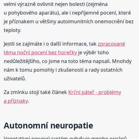
velmi výrazně ovlivnit nejen bolesti (zejména
u pohybového aparátu), ale i nepříjemné pocení, které
je příznakem u většiny autoimunitních onemocnění bez
teploty.
Jestli se zajímáte i o další informace, tak
zpracované
téma noční pocení bez horečky
je výběr toho
nedůležitějšího, co jsme na toto téma napsali. Mnohdy
nám k tomu pomohly i zkušenosti a rady ostatních
uživatelů.
Za zmínku stojí také článek
Krční páteř - problémy
a příznaky
.
Autonomní neuropatie
Vegetativní nervový systém ovlivňuje mnoho orgánů,