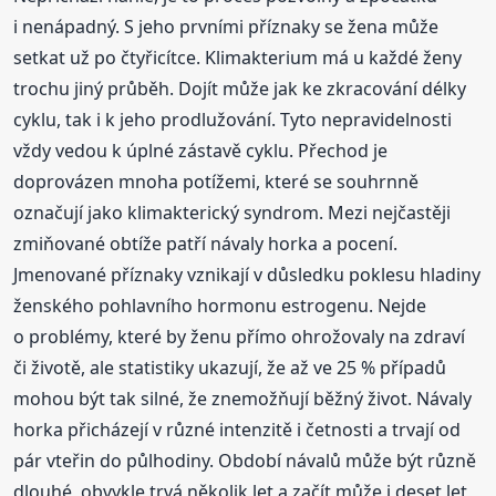
i nenápadný. S jeho prvními příznaky se žena může
setkat už po čtyřicítce. Klimakterium má u každé ženy
trochu jiný průběh. Dojít může jak ke zkracování délky
cyklu, tak i k jeho prodlužování. Tyto nepravidelnosti
vždy vedou k úplné zástavě cyklu. Přechod je
doprovázen mnoha potížemi, které se souhrnně
označují jako klimakterický syndrom. Mezi nejčastěji
zmiňované obtíže patří návaly horka a pocení.
Jmenované příznaky vznikají v důsledku poklesu hladiny
ženského pohlavního hormonu estrogenu. Nejde
o problémy, které by ženu přímo ohrožovaly na zdraví
či životě, ale statistiky ukazují, že až ve 25 % případů
mohou být tak silné, že znemožňují běžný život. Návaly
horka přicházejí v různé intenzitě i četnosti a trvají od
pár vteřin do půlhodiny. Období návalů může být různě
dlouhé, obvykle trvá několik let a začít může i deset let