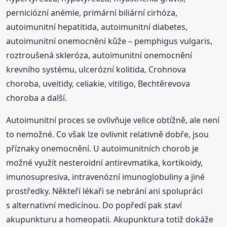
perniciózní anémie, primární biliární cirhóza,
autoimunitní hepatitida, autoimunitní diabetes,
autoimunitní onemocnění kůže – pemphigus vulgaris,
roztroušená skleróza, autoimunitní onemocnění
krevního systému, ulcerózní kolitida, Crohnova
choroba, uveitidy, celiakie, vitiligo, Bechtěrevova
choroba a další.
Autoimunitní proces se ovlivňuje velice obtížně, ale není
to nemožné. Co však lze ovlivnit relativně dobře, jsou
příznaky onemocnění. U autoimunitních chorob je
možné využít nesteroidní antirevmatika, kortikoidy,
imunosupresiva, intravenózní imunoglobuliny a jiné
prostředky. Někteří lékaři se nebrání ani spolupráci
s alternativní medicínou. Do popředí pak staví
akupunkturu a homeopatii. Akupunktura totiž dokáže