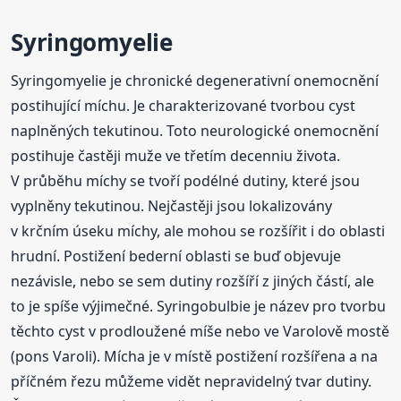
Syringomyelie
Syringomyelie je chronické degenerativní onemocnění
postihující míchu. Je charakterizované tvorbou cyst
naplněných tekutinou. Toto neurologické onemocnění
postihuje častěji muže ve třetím decenniu života.
V průběhu míchy se tvoří podélné dutiny, které jsou
vyplněny tekutinou. Nejčastěji jsou lokalizovány
v krčním úseku míchy, ale mohou se rozšířit i do oblasti
hrudní. Postižení bederní oblasti se buď objevuje
nezávisle, nebo se sem dutiny rozšíří z jiných částí, ale
to je spíše výjimečné. Syringobulbie je název pro tvorbu
těchto cyst v prodloužené míše nebo ve Varolově mostě
(pons Varoli). Mícha je v místě postižení rozšířena a na
příčném řezu můžeme vidět nepravidelný tvar dutiny.