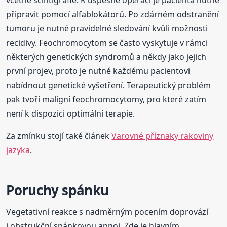
včetně scintigrafie. K úspěšné operaci je pacienta nutné
připravit pomocí alfablokátorů. Po zdárném odstranění
tumoru je nutné pravidelné sledování kvůli možnosti
recidivy. Feochromocytom se často vyskytuje v rámci
některých genetických syndromů a někdy jako jejich
první projev, proto je nutné každému pacientovi
nabídnout genetické vyšetření. Terapeutický problém
pak tvoří maligní feochromocytomy, pro které zatím
není k dispozici optimální terapie.
Za zmínku stojí také článek
Varovné příznaky rakoviny
jazyka
.
Poruchy spánku
Vegetativní reakce s nadměrným pocením doprovází
i obstrukční spánkovou apnoi. Zde je hlavním