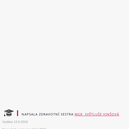
NAPSALA ZDRAVOTNÍ SESTRA
MGR. SVĚTLUŠE VINŠOVÁ
Vydáno
13.9.2018