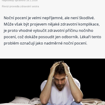
Naposledy upraveno
16.1.2026
Revizi provedla zdravotní sestra
Noční pocení je velmi nepříjemné, ale není škodlivé.
Může však být projevem nějaké zdravotní komplikace,
je proto vhodné vyloučit zdravotní příčinu nočního
pocení, což dokáže posoudit jen odborník. Lékaři tento
problém označují jako nadměrné noční pocení.