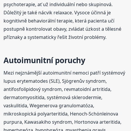
psychoterapie, ať už individuální nebo skupinová.
Důležitý je také nácvik relaxace. Vysoce účinná je
kognitivně behaviorální terapie, která pacienta učí
postupně kontrolovat obavy, zvládat úzkost a tělesné
příznaky a systematicky řešit životní problémy.
Autoimunitní poruchy
Mezi nejznámější autoimunitní nemoci patří systémový
lupus erytematodes (SLE), Sjögrenův syndrom,
antifosfolipidový syndrom, revmatoidní artritida,
dermatomyositida, systémová sklerodermie,
vaskulitida, Wegenerova granulomatóza,
mikroskopická polyarteritida, Henoch-Schönleinova
purpura, Kawasakiho syndrom, Hortonova arteritida,
hypertyreóza, hypotyreóza, myasthenia gravis,