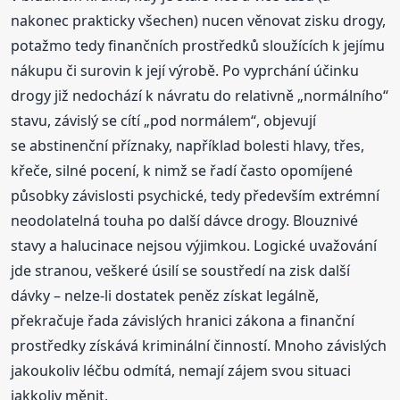
nakonec prakticky všechen) nucen věnovat zisku drogy,
potažmo tedy finančních prostředků sloužících k jejímu
nákupu či surovin k její výrobě. Po vyprchání účinku
drogy již nedochází k návratu do relativně „normálního“
stavu, závislý se cítí „pod normálem“, objevují
se abstinenční příznaky, například bolesti hlavy, třes,
křeče, silné pocení, k nimž se řadí často opomíjené
působky závislosti psychické, tedy především extrémní
neodolatelná touha po další dávce drogy. Blouznivé
stavy a halucinace nejsou výjimkou. Logické uvažování
jde stranou, veškeré úsilí se soustředí na zisk další
dávky – nelze-li dostatek peněz získat legálně,
překračuje řada závislých hranici zákona a finanční
prostředky získává kriminální činností. Mnoho závislých
jakoukoliv léčbu odmítá, nemají zájem svou situaci
jakkoliv měnit.