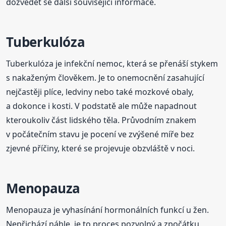
dozvědět se další související informace.
Tuberkulóza
Tuberkulóza je infekční nemoc, která se přenáší stykem
s nakaženým člověkem. Je to onemocnění zasahující
nejčastěji plíce, ledviny nebo také mozkové obaly,
a dokonce i kosti. V podstatě ale může napadnout
kteroukoliv část lidského těla. Průvodním znakem
v počátečním stavu je pocení ve zvýšené míře bez
zjevné příčiny, které se projevuje obzvláště v noci.
Menopauza
Menopauza je vyhasínání hormonálních funkcí u žen.
Nepřichází náhle, je to proces pozvolný a zpočátku