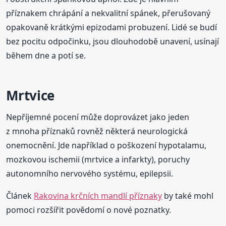
příznakem chrápání a nekvalitní spánek, přerušovaný
opakovaně krátkými epizodami probuzení. Lidé se budí
bez pocitu odpočinku, jsou dlouhodobě unavení, usínají
během dne a potí se.
Mrtvice
Nepříjemné pocení může doprovázet jako jeden
z mnoha příznaků rovněž některá neurologická
onemocnění. Jde například o poškození hypotalamu,
mozkovou ischemii (mrtvice a infarkty), poruchy
autonomního nervového systému, epilepsii.
Článek
Rakovina krčních mandlí příznaky
by také mohl
pomoci rozšířit povědomí o nové poznatky.