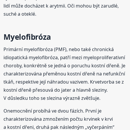
lidí může docházet k arytmii. Oči mohou být zarudlé,
suché a oteklé.
Myelofibróza
Primární myelofibróza (PMF), nebo také chronická
idiopatická myelofibróza, patří mezi myeloproliferativní
choroby, konkrétně se jedná o poruchu kostní dřeně. Je
charakterizována přeměnou kostní dřeně na nefunkční
tkáň, respektive její náhradou vazivem. Krvetvorba se z
kostní dřeně přesouvá do jater a hlavně sleziny.
V důsledku toho se slezina výrazně zvětšuje.
Onemocnění probíhá ve dvou fázích. První je
charakterizována zmnožením počtu krvinek v krvi
a kostní dřeni, druhá pak následným „vyčerpáním“