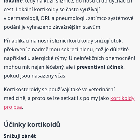
lokálně
, tedy na kůži, sliznice, do nosu či do dýchacích
cest. Lokální kortikoidy se často využívají
v dermatologii, ORL a pneumologii, zatímco systémové
podání je vyhrazeno závažnějším stavům.
Při aplikaci na nosní sliznici kortikoidy snižují otok,
překrvení a nadměrnou sekreci hlenu, což je důležité
například u alergické rýmy. U neinfekčních onemocnění
mohou mít nejen léčebný, ale i
preventivní účinek
,
pokud jsou nasazeny včas.
Kortikosteroidy se používají také ve veterinární
medicíně, a proto se lze setkat i s pojmy jako
kortikoidy
pro psa
.
Účinky kortikoidů
Snižují zánět