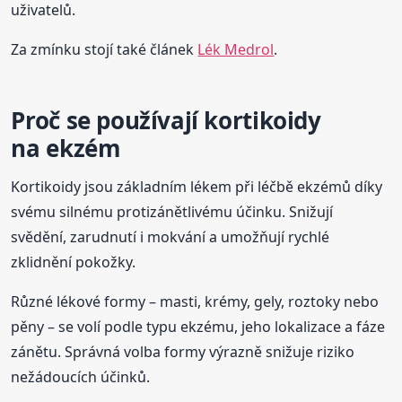
uživatelů.
Za zmínku stojí také článek
Lék Medrol
.
Proč se používají kortikoidy
na ekzém
Kortikoidy jsou základním lékem při léčbě ekzémů díky
svému silnému protizánětlivému účinku. Snižují
svědění, zarudnutí i mokvání a umožňují rychlé
zklidnění pokožky.
Různé lékové formy – masti, krémy, gely, roztoky nebo
pěny – se volí podle typu ekzému, jeho lokalizace a fáze
zánětu. Správná volba formy výrazně snižuje riziko
nežádoucích účinků.