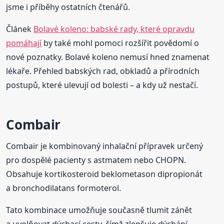
jsme i příběhy ostatních čtenářů.
Článek
Bolavé koleno: babské rady, které opravdu
pomáhají
by také mohl pomoci rozšířit povědomí o
nové poznatky. Bolavé koleno nemusí hned znamenat
lékaře. Přehled babských rad, obkladů a přírodních
postupů, které ulevují od bolesti – a kdy už nestačí.
Combair
Combair je kombinovaný inhalační přípravek určený
pro dospělé pacienty s astmatem nebo CHOPN.
Obsahuje kortikosteroid beklometason dipropionát
a bronchodilatans formoterol.
Tato kombinace umožňuje současně tlumit zánět
a uvolňovat dýchací cesty, čímž zlepšuje dýchání