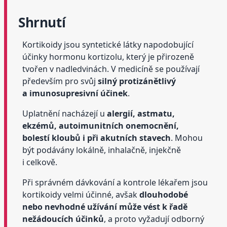
Shrnutí
Kortikoidy jsou syntetické látky napodobující
účinky hormonu kortizolu, který je přirozeně
tvořen v nadledvinách. V medicíně se používají
především pro svůj
silný protizánětlivý
a imunosupresivní účinek
.
Uplatnění nacházejí u
alergií, astmatu,
ekzémů, autoimunitních onemocnění,
bolestí kloubů i při akutních stavech
. Mohou
být podávány lokálně, inhalačně, injekčně
i celkově.
Při správném dávkování a kontrole lékařem jsou
kortikoidy velmi účinné, avšak
dlouhodobé
nebo nevhodné užívání může vést k řadě
nežádoucích účinků
, a proto vyžadují odborný