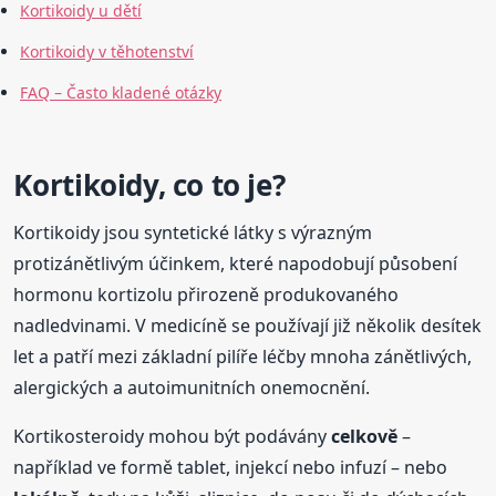
Kortikoidy u dětí
Kortikoidy v těhotenství
FAQ – Často kladené otázky
Kortikoidy, co to je?
Kortikoidy jsou syntetické látky s výrazným
protizánětlivým účinkem, které napodobují působení
hormonu kortizolu přirozeně produkovaného
nadledvinami. V medicíně se používají již několik desítek
let a patří mezi základní pilíře léčby mnoha zánětlivých,
alergických a autoimunitních onemocnění.
Kortikosteroidy mohou být podávány
celkově
–
například ve formě tablet, injekcí nebo infuzí – nebo