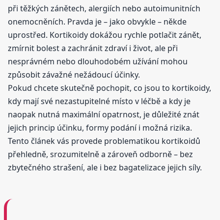
při těžkých zánětech, alergiích nebo autoimunitních
onemocněních. Pravda je – jako obvykle – někde
uprostřed. Kortikoidy dokážou rychle potlačit zánět,
zmírnit bolest a zachránit zdraví i život, ale při
nesprávném nebo dlouhodobém užívání mohou
způsobit závažné nežádoucí účinky.
Pokud chcete skutečně pochopit, co jsou to kortikoidy,
kdy mají své nezastupitelné místo v léčbě a kdy je
naopak nutná maximální opatrnost, je důležité znát
jejich princip účinku, formy podání i možná rizika.
Tento článek vás provede problematikou kortikoidů
přehledně, srozumitelně a zároveň odborně – bez
zbytečného strašení, ale i bez bagatelizace jejich síly.