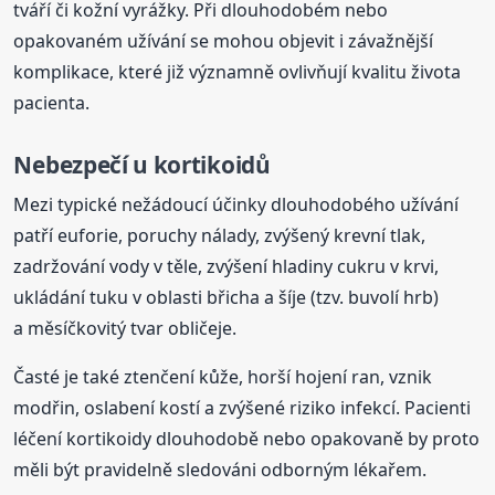
tváří či kožní vyrážky. Při dlouhodobém nebo
opakovaném užívání se mohou objevit i závažnější
komplikace, které již významně ovlivňují kvalitu života
pacienta.
Nebezpečí u kortikoidů
Mezi typické nežádoucí účinky dlouhodobého užívání
patří euforie, poruchy nálady, zvýšený krevní tlak,
zadržování vody v těle, zvýšení hladiny cukru v krvi,
ukládání tuku v oblasti břicha a šíje (tzv. buvolí hrb)
a měsíčkovitý tvar obličeje.
Časté je také ztenčení kůže, horší hojení ran, vznik
modřin, oslabení kostí a zvýšené riziko infekcí. Pacienti
léčení kortikoidy dlouhodobě nebo opakovaně by proto
měli být pravidelně sledováni odborným lékařem.