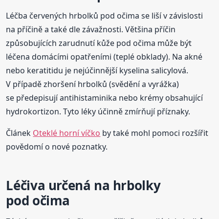
Léčba červených hrbolků pod očima se liší v závislosti
na příčině a také dle závažnosti. Většina příčin
způsobujících zarudnutí kůže pod očima může být
léčena domácími opatřeními (teplé obklady). Na akné
nebo keratitidu je nejúčinnější kyselina salicylová.
V případě zhoršení hrbolků (svědění a vyrážka)
se předepisují antihistaminika nebo krémy obsahující
hydrokortizon. Tyto léky účinně zmírňují příznaky.
Článek
Oteklé horní víčko
by také mohl pomoci rozšířit
povědomí o nové poznatky.
Léčiva určená na hrbolky
pod očima