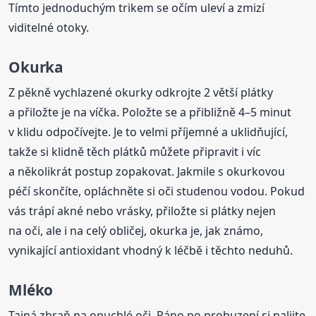
Tímto jednoduchým trikem se očím uleví a zmizí
viditelné otoky.
Okurka
Z pěkně vychlazené okurky odkrojte 2 větší plátky
a přiložte je na víčka. Položte se a přibližně 4–5 minut
v klidu odpočívejte. Je to velmi příjemné a uklidňující,
takže si klidně těch plátků můžete připravit i víc
a několikrát postup zopakovat. Jakmile s okurkovou
péčí skončíte, opláchněte si oči studenou vodou. Pokud
vás trápí akné nebo vrásky, přiložte si plátky nejen
na oči, ale i na celý obličej, okurka je, jak známo,
vynikající antioxidant vhodný k léčbě i těchto neduhů.
Mléko
Tajná zbraň na opuchlé oči. Ráno po probuzení si nalijte