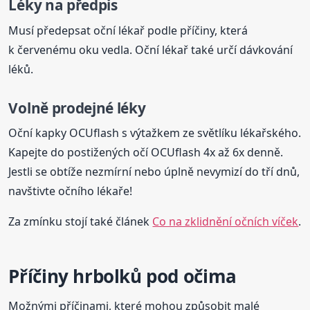
Léky na předpis
Musí předepsat oční lékař podle příčiny, která
k červenému oku vedla. Oční lékař také určí dávkování
léků.
Volně prodejné léky
Oční kapky OCUflash s výtažkem ze světlíku lékařského.
Kapejte do postižených očí OCUflash 4x až 6x denně.
Jestli se obtíže nezmírní nebo úplně nevymizí do tří dnů,
navštivte očního lékaře!
Za zmínku stojí také článek
Co na zklidnění očních víček
.
Příčiny hrbolků pod očima
Možnými příčinami, které mohou způsobit malé