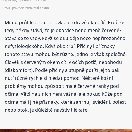
Naposledy upraveno
16.1.2026
Revizi provedla zdravotní sestra
Mimo průhlednou rohovku je zdravé oko bílé. Proč se
tedy někdy stává, že je oko více nebo méně červené?
Stává se to vždy, když se oku děje něco nepřirozeného,
nefyziologického. Když oko trpí. Příčiny i příznaky
tohoto stavu mohou být různé. Jedno je však společné.
Člověk s červeným okem cítí v očích potíž, nepohodu
(diskomfort). Podle příčiny a stupně potíží jej to pak
nutí různě rychle si hledat pomoc. Některé kožní
problémy mohou způsobit malé červené ranky pod
očima. Většina z nich není vážná, ale pokud kůže pod
očima má i jiné příznaky, které zahrnují svědění, bolest
nebo otok, je důležité navštívit lékaře.