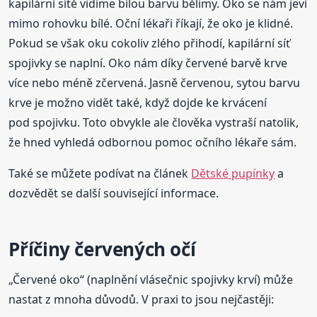
kapilární sítě vidíme bílou barvu bělimy. Oko se nám jeví
mimo rohovku bílé. Oční lékaři říkají, že oko je klidné.
Pokud se však oku cokoliv zlého přihodí, kapilární síť
spojivky se naplní. Oko nám díky červené barvě krve
více nebo méně zčervená. Jasně červenou, sytou barvu
krve je možno vidět také, když dojde ke krvácení
pod spojivku. Toto obvykle ale člověka vystraší natolik,
že hned vyhledá odbornou pomoc očního lékaře sám.
Také se můžete podívat na článek
Dětské pupínky
a
dozvědět se další související informace.
Příčiny červených očí
„Červené oko“ (naplnění vlásečnic spojivky krví) může
nastat z mnoha důvodů. V praxi to jsou nejčastěji: