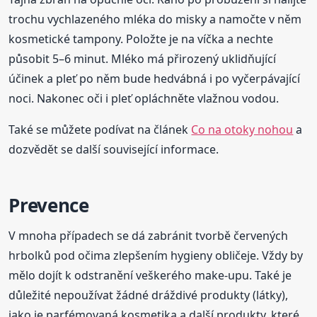
trochu vychlazeného mléka do misky a namočte v něm
kosmetické tampony. Položte je na víčka a nechte
působit 5–6 minut. Mléko má přirozený uklidňující
účinek a pleť po něm bude hedvábná i po vyčerpávající
noci. Nakonec oči i pleť opláchněte vlažnou vodou.
Také se můžete podívat na článek
Co na otoky nohou
a
dozvědět se další související informace.
Prevence
V mnoha případech se dá zabránit tvorbě červených
hrbolků pod očima zlepšením hygieny obličeje. Vždy by
mělo dojít k odstranění veškerého make-upu. Také je
důležité nepoužívat žádné dráždivé produkty (látky),
jako je parfémovaná kosmetika a další produkty, které