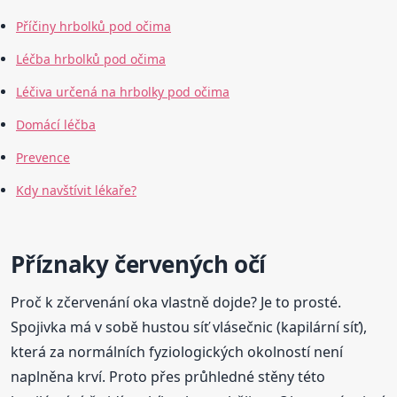
Příčiny hrbolků pod očima
Léčba hrbolků pod očima
Léčiva určená na hrbolky pod očima
Domácí léčba
Prevence
Kdy navštívit lékaře?
Příznaky červených očí
Proč k zčervenání oka vlastně dojde? Je to prosté.
Spojivka má v sobě hustou síť vlásečnic (kapilární síť),
která za normálních fyziologických okolností není
naplněna krví. Proto přes průhledné stěny této