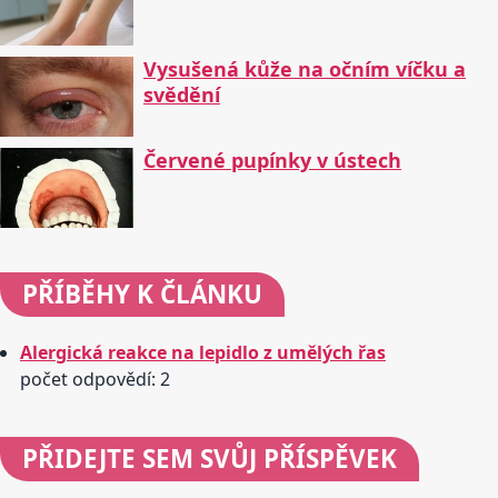
Vysušená kůže na očním víčku a
svědění
Červené pupínky v ústech
PŘÍBĚHY
K ČLÁNKU
Alergická reakce na lepidlo z umělých řas
počet odpovědí: 2
PŘIDEJTE
SEM SVŮJ PŘÍSPĚVEK