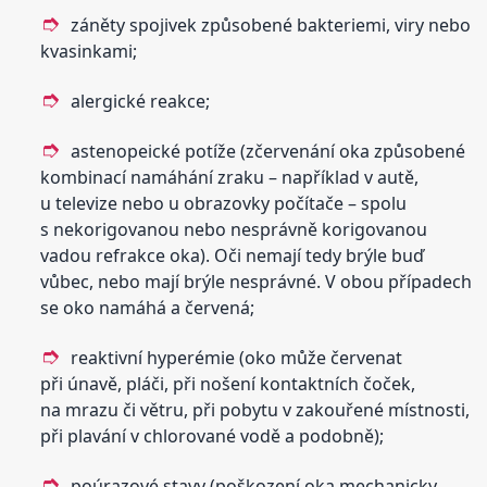
záněty spojivek způsobené bakteriemi, viry nebo
kvasinkami;
alergické reakce;
astenopeické potíže (zčervenání oka způsobené
kombinací namáhání zraku – například v autě,
u televize nebo u obrazovky počítače – spolu
s nekorigovanou nebo nesprávně korigovanou
vadou refrakce oka). Oči nemají tedy brýle buď
vůbec, nebo mají brýle nesprávné. V obou případech
se oko namáhá a červená;
reaktivní hyperémie (oko může červenat
při únavě, pláči, při nošení kontaktních čoček,
na mrazu či větru, při pobytu v zakouřené místnosti,
při plavání v chlorované vodě a podobně);
poúrazové stavy (poškození oka mechanicky,