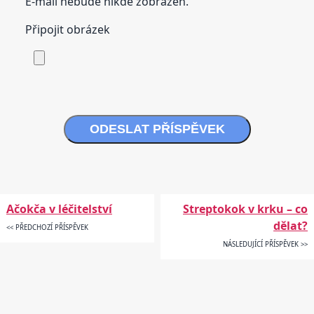
E-mail nebude nikde zobrazen.
Připojit obrázek
ODESLAT PŘÍSPĚVEK
Ačokča v léčitelství
Streptokok v krku – co
dělat?
<< PŘEDCHOZÍ PŘÍSPĚVEK
NÁSLEDUJÍCÍ PŘÍSPĚVEK >>