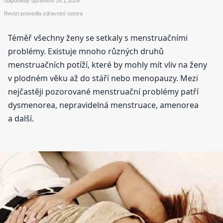
Naposledy upraveno
16.1.2026
Revizi provedla zdravotní sestra
Téměř všechny ženy se setkaly s menstruačními
problémy. Existuje mnoho různých druhů
menstruačních potíží, které by mohly mít vliv na ženy
v plodném věku až do stáří nebo menopauzy. Mezi
nejčastěji pozorované menstruační problémy patří
dysmenorea, nepravidelná menstruace, amenorea
a další.