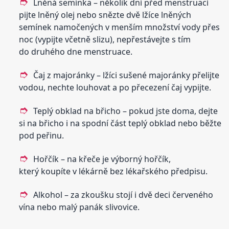
Lněná semínka – několik dní před menstruací
pijte lněný olej nebo snězte dvě lžíce lněných
semínek namočených v menším množství vody přes
noc (vypijte včetně slizu), nepřestávejte s tím
do druhého dne menstruace.
Čaj z majoránky – lžíci sušené majoránky přelijte
vodou, nechte louhovat a po přecezení čaj vypijte.
Teplý obklad na břicho – pokud jste doma, dejte
si na břicho i na spodní část teplý obklad nebo běžte
pod peřinu.
Hořčík – na křeče je výborný hořčík,
který koupíte v lékárně bez lékařského předpisu.
Alkohol – za zkoušku stojí i dvě deci červeného
vína nebo malý panák slivovice.