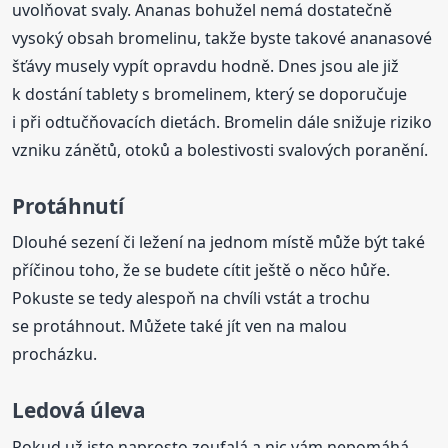
uvolňovat svaly. Ananas bohužel nemá dostatečně
vysoký obsah bromelinu, takže byste takové ananasové
šťávy musely vypít opravdu hodně. Dnes jsou ale již
k dostání tablety s bromelinem, který se doporučuje
i při odtučňovacích dietách. Bromelin dále snižuje riziko
vzniku zánětů, otoků a bolestivosti svalových poranění.
Protáhnutí
Dlouhé sezení či ležení na jednom místě může být také
příčinou toho, že se budete cítit ještě o něco hůře.
Pokuste se tedy alespoň na chvíli vstát a trochu
se protáhnout. Můžete také jít ven na malou
procházku.
Ledová úleva
Pokud už jste naprosto zoufalá a nic vám nepomáhá,