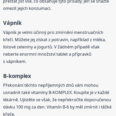
přestat jíst vše, co obsahuje tyto přísady. Jen se snažte
omezit jejich konzumaci.
Vápník
Vápník je velmi účinný pro zmírnění menstruačních
křečí. Můžete jej získat z potravin, například z mléka,
listové zeleniny a jogurtů. V žádném případě však
neberte enormní množství tablet a přípravků
s vápníkem.
B-komplex
Překonání těchto nepříjemných dnů vám mohou
usnadnit také vitamíny B-KOMPLEX. Koupíte je v každé
lékárně. Ujistěte se však, že nepřekročíte doporučenou
dávku 100 mg za den. Vitamín B-6 by měl zmírnit i těžké
křeče.