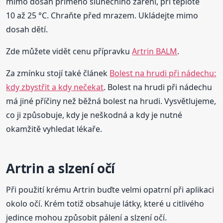
mimo dosah přímého slunečního záření, při teplotě
10 až 25 °C. Chraňte před mrazem. Ukládejte mimo
dosah dětí.
Zde můžete vidět cenu přípravku
Artrin BALM
.
Za zmínku stojí také článek
Bolest na hrudi při nádechu:
kdy zbystřit a kdy nečekat
. Bolest na hrudi při nádechu
má jiné příčiny než běžná bolest na hrudi. Vysvětlujeme,
co ji způsobuje, kdy je neškodná a kdy je nutné
okamžitě vyhledat lékaře.
Artrin a slzení očí
Při použití krému Artrin buďte velmi opatrní při aplikaci
okolo očí. Krém totiž obsahuje látky, které u citlivého
jedince mohou způsobit pálení a slzení očí.