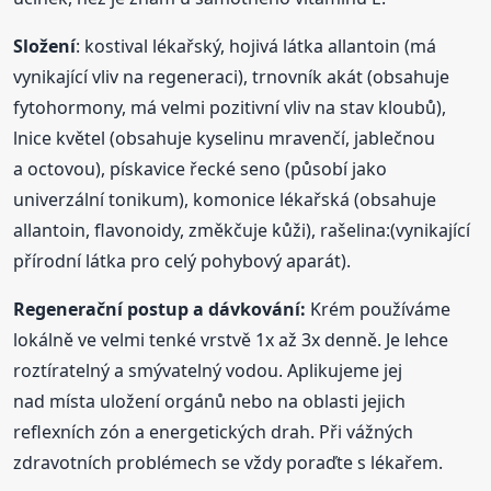
Složení
: kostival lékařský, hojivá látka allantoin (má
vynikající vliv na regeneraci), trnovník akát (obsahuje
fytohormony, má velmi pozitivní vliv na stav kloubů),
lnice květel (obsahuje kyselinu mravenčí, jablečnou
a octovou), pískavice řecké seno (působí jako
univerzální tonikum), komonice lékařská (obsahuje
allantoin, flavonoidy, změkčuje kůži), rašelina:(vynikající
přírodní látka pro celý pohybový aparát).
Regenerační postup a dávkování:
Krém používáme
lokálně ve velmi tenké vrstvě 1x až 3x denně. Je lehce
roztíratelný a smývatelný vodou. Aplikujeme jej
nad místa uložení orgánů nebo na oblasti jejich
reflexních zón a energetických drah. Při vážných
zdravotních problémech se vždy poraďte s lékařem.