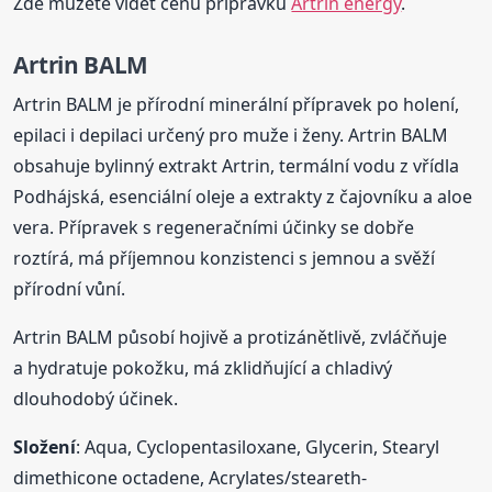
Zde můžete vidět cenu přípravku
Artrin energy
.
Artrin BALM
Artrin BALM je přírodní minerální přípravek po holení,
epilaci i depilaci určený pro muže i ženy. Artrin BALM
obsahuje bylinný extrakt Artrin, termální vodu z vřídla
Podhájská, esenciální oleje a extrakty z čajovníku a aloe
vera. Přípravek s regeneračními účinky se dobře
roztírá, má příjemnou konzistenci s jemnou a svěží
přírodní vůní.
Artrin BALM působí hojivě a protizánětlivě, zvláčňuje
a hydratuje pokožku, má zklidňující a chladivý
dlouhodobý účinek.
Složení
: Aqua, Cyclopentasiloxane, Glycerin, Stearyl
dimethicone octadene, Acrylates/steareth-