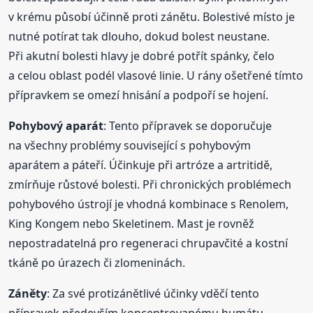
v krému působí účinně proti zánětu. Bolestivé místo je
nutné potírat tak dlouho, dokud bolest neustane.
Při akutní bolesti hlavy je dobré potřít spánky, čelo
a celou oblast podél vlasové linie. U rány ošetřené tímto
přípravkem se omezí hnisání a podpoří se hojení.
Pohybový aparát
: Tento přípravek se doporučuje
na všechny problémy související s pohybovým
aparátem a páteří. Účinkuje při artróze a artritidě,
zmírňuje růstové bolesti. Při chronických problémech
pohybového ústrojí je vhodná kombinace s Renolem,
King Kongem nebo Skeletinem. Mast je rovněž
nepostradatelná pro regeneraci chrupavčité a kostní
tkáně po úrazech či zlomeninách.
Záněty
: Za své protizánětlivé účinky vděčí tento