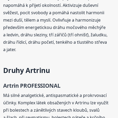
napomáhá k přijetí okolností. Aktivizuje duševní
svěžest, pocit svobody a pomáhá nastolit harmonii
mezi duší, tělem a myslí. Ovlivňuje a harmonizuje
především energetickou dráhu močového měchýře
a ledvin, dráhu sleziny, tří zářičů (tří ohnišť), žaludku,
dráhu řídicí, dráhu početí, tenkého a tlustého střeva
a jater.
Druhy Artrinu
Artrin PROFESSIONAL
Má silné analgetické, antispasmatické a prokrvovací
účinky. Komplex látek obsažených v Artrinu lze využít
při bolestech a zánětlivých stavech kloubů, svalů
a šlach, při revmatismu, bolestech páteře a krčního