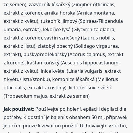
ze semen), zázvorník lékařský (Zingiber officinalis,
extrakt z kořene), arnika horská (Arnica montana,
extrakt z květu), tužebník jilmový (Spiraea/Filipendula
ulmaria, extrakt), lékořice lysá (Glycyrrhiza glabra,
extrakt z kořene), vavřín vznešený (Laurus nobilis,
extrakt z listu), zlatobýl obecný (Solidago virgaurea,
extrakt), puškvorec lékařský (Acorus calamus, extrakt
z kořene), kaštan koňský (Aesculus hippocastanum,
extrakt z květu), lnice květel (Linaria vulgaris, extrakt
z květu/listu/stonku), komonice lékařská (Melilotus
officinalis, extrakt z rostliny), lichořeřišnice větší
(Tropaeolum majus, extrakt ze semen)
Jak používat
: Používejte po holení, epilaci i depilaci dle
potřeby. K dostání je balení s obsahem 50 ml, přípravek
je určen pouze k zevnímu použití. Uchovávejte v suchu,