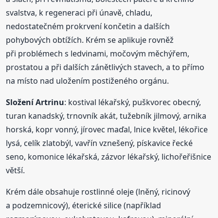
svalstva, k regeneraci při únavě, chladu,
nedostatečném prokrvení končetin a dalších
pohybových obtížích. Krém se aplikuje rovněž
při problémech s ledvinami, močovým měchýřem,
prostatou a při dalších zánětlivých stavech, a to přímo
na místo nad uložením postiženého orgánu.
Složení Artrinu
: kostival lékařský, puškvorec obecný,
turan kanadský, trnovník akát, tužebník jilmový, arnika
horská, kopr vonný, jírovec maďal, lnice květel, lékořice
lysá, celík zlatobýl, vavřín vznešený, pískavice řecké
seno, komonice lékařská, zázvor lékařský, lichořeřišnice
větší.
Krém dále obsahuje rostlinné oleje (lněný, ricinový
a podzemnicový), éterické silice (například