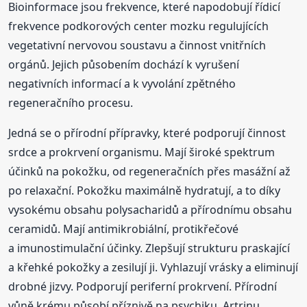
Bioinformace jsou frekvence, které napodobují řídicí
frekvence podkorových center mozku regulujících
vegetativní nervovou soustavu a činnost vnitřních
orgánů. Jejich působením dochází k vyrušení
negativních informací a k vyvolání zpětného
regeneračního procesu.
Jedná se o přírodní přípravky, které podporují činnost
srdce a prokrvení organismu. Mají široké spektrum
účinků na pokožku, od regeneračních přes masážní až
po relaxační. Pokožku maximálně hydratují, a to díky
vysokému obsahu polysacharidů a přírodnímu obsahu
ceramidů. Mají antimikrobiální, protikřečové
a imunostimulační účinky. Zlepšují strukturu praskající
a křehké pokožky a zesilují ji. Vyhlazují vrásky a eliminují
drobné jizvy. Podporují periferní prokrvení. Přírodní
vůně krému působí příznivě na psychiku. Artrinu