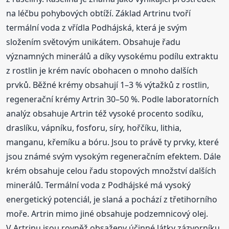
na léčbu pohybových obtíží. Základ Artrinu tvoří
termální voda z vřídla Podhájská, která je svým
složením světovým unikátem. Obsahuje řadu
významných minerálů a díky vysokému podílu extraktu
z rostlin je krém navíc obohacen o mnoho dalších
prvků. Běžné krémy obsahují 1–3 % výtažků z rostlin,
regenerační krémy Artrin 30–50 %. Podle laboratorních
analýz obsahuje Artrin též vysoké procento sodíku,
draslíku, vápníku, fosforu, síry, hořčíku, lithia,
manganu, křemíku a bóru. Jsou to právě ty prvky, které
jsou známé svým vysokým regeneračním efektem. Dále
krém obsahuje celou řadu stopových množství dalších
minerálů. Termální voda z Podhájské má vysoký
energetický potenciál, je slaná a pochází z třetihorního
moře. Artrin mimo jiné obsahuje podzemnicový olej.
V Artrinu jsou rovněž obsaženy účinné látky zázvorníku