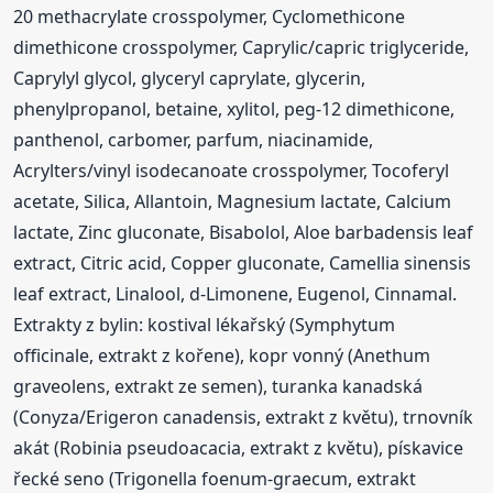
20 methacrylate crosspolymer, Cyclomethicone
dimethicone crosspolymer, Caprylic/capric triglyceride,
Caprylyl glycol, glyceryl caprylate, glycerin,
phenylpropanol, betaine, xylitol, peg-12 dimethicone,
panthenol, carbomer, parfum, niacinamide,
Acrylters/vinyl isodecanoate crosspolymer, Tocoferyl
acetate, Silica, Allantoin, Magnesium lactate, Calcium
lactate, Zinc gluconate, Bisabolol, Aloe barbadensis leaf
extract, Citric acid, Copper gluconate, Camellia sinensis
leaf extract, Linalool, d-Limonene, Eugenol, Cinnamal.
Extrakty z bylin: kostival lékařský (Symphytum
officinale, extrakt z kořene), kopr vonný (Anethum
graveolens, extrakt ze semen), turanka kanadská
(Conyza/Erigeron canadensis, extrakt z květu), trnovník
akát (Robinia pseudoacacia, extrakt z květu), pískavice
řecké seno (Trigonella foenum-graecum, extrakt