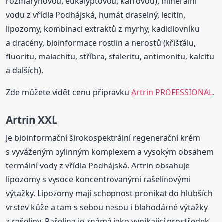
rozmarýnovou, eukalyptovou, kafrovou), minerální
vodu z vřídla Podhájská, humát draselný, lecitin,
lipozomy, kombinaci extraktů z myrhy, kadidlovníku
a dracény, bioinformace rostlin a nerostů (křišťálu,
fluoritu, malachitu, stříbra, sfaleritu, antimonitu, kalcitu
a dalších).
Zde můžete vidět cenu přípravku
Artrin PROFESSIONAL
.
Artrin XXL
Je bioinformační širokospektrální regenerační krém
s vyváženým bylinným komplexem a vysokým obsahem
termální vody z vřídla Podhájská. Artrin obsahuje
lipozomy s vysoce koncentrovanými rašelinovými
výtažky. Lipozomy mají schopnost pronikat do hlubších
vrstev kůže a tam s sebou nesou i blahodárné výtažky
z rašeliny. Rašelina je známá jako vynikající prostředek