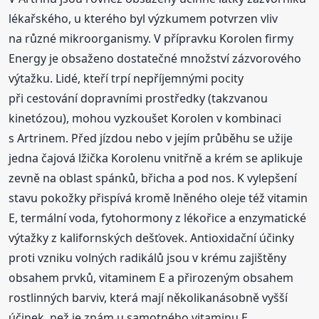
lékařského, u kterého byl výzkumem potvrzen vliv
na různé mikroorganismy. V přípravku Korolen firmy
Energy je obsaženo dostatečné množství zázvorového
výtažku. Lidé, kteří trpí nepříjemnými pocity
při cestování dopravními prostředky (takzvanou
kinetózou), mohou vyzkoušet Korolen v kombinaci
s Artrinem. Před jízdou nebo v jejím průběhu se užije
jedna čajová lžička Korolenu vnitřně a krém se aplikuje
zevně na oblast spánků, břicha a pod nos. K vylepšení
stavu pokožky přispívá kromě lněného oleje též vitamin
E, termální voda, fytohormony z lékořice a enzymatické
výtažky z kalifornských dešťovek. Antioxidační účinky
proti vzniku volných radikálů jsou v krému zajištěny
obsahem prvků, vitaminem E a přirozeným obsahem
rostlinných barviv, která mají několikanásobně vyšší
účinek, než je znám u samotného vitaminu E.