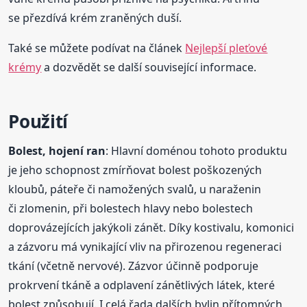
se přezdívá krém zraněných duší.
Také se můžete podívat na článek
Nejlepší pleťové
krémy
a dozvědět se další související informace.
Použití
Bolest, hojení ran
: Hlavní doménou tohoto produktu
je jeho schopnost zmírňovat bolest poškozených
kloubů, páteře či namožených svalů, u naraženin
či zlomenin, při bolestech hlavy nebo bolestech
doprovázejících jakýkoli zánět. Díky kostivalu, komonici
a zázvoru má vynikající vliv na přirozenou regeneraci
tkání (včetně nervové). Zázvor účinně podporuje
prokrvení tkáně a odplavení zánětlivých látek, které
bolest způsobují. I celá řada dalších bylin přítomných