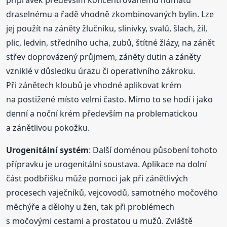
přípravek především koncentrovanému humátu
draselnému a řadě vhodně zkombinovaných bylin. Lze
jej použít na záněty žlučníku, slinivky, svalů, šlach, žil,
plic, ledvin, středního ucha, zubů, štítné žlázy, na zánět
střev doprovázený průjmem, záněty dutin a záněty
vzniklé v důsledku úrazu či operativního zákroku.
Při zánětech kloubů je vhodné aplikovat krém
na postižené místo velmi často. Mimo to se hodí i jako
denní a noční krém především na problematickou
a zánětlivou pokožku.
Urogenitální systém
: Další doménou působení tohoto
přípravku je urogenitální soustava. Aplikace na dolní
část podbřišku může pomoci jak při zánětlivých
procesech vaječníků, vejcovodů, samotného močového
měchýře a dělohy u žen, tak při problémech
s močovými cestami a prostatou u mužů. Zvláště