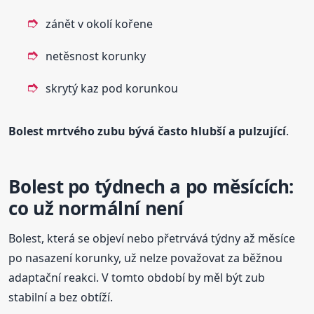
zánět v okolí kořene
netěsnost korunky
skrytý kaz pod korunkou
Bolest mrtvého zubu bývá často hlubší a pulzující
.
Bolest po týdnech a po měsících:
co už normální není
Bolest, která se objeví nebo přetrvává týdny až měsíce
po nasazení korunky, už nelze považovat za běžnou
adaptační reakci. V tomto období by měl být zub
stabilní a bez obtíží.