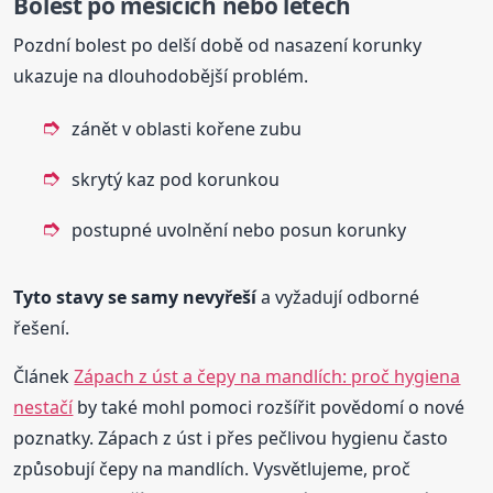
Bolest po měsících nebo letech
Pozdní bolest po delší době od nasazení korunky
ukazuje na dlouhodobější problém.
zánět v oblasti kořene zubu
skrytý kaz pod korunkou
postupné uvolnění nebo posun korunky
Tyto stavy se samy nevyřeší
a vyžadují odborné
řešení.
Článek
Zápach z úst a čepy na mandlích: proč hygiena
nestačí
by také mohl pomoci rozšířit povědomí o nové
poznatky. Zápach z úst i přes pečlivou hygienu často
způsobují čepy na mandlích. Vysvětlujeme, proč