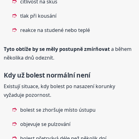
citlivost na skus
tlak při kousání
reakce na studené nebo teplé
Tyto obtíže by se měly postupně zmírňovat
a během
několika dnů odeznít.
Kdy už bolest normální není
Existují situace, kdy bolest po nasazení korunky
vyžaduje pozornost.
bolest se zhoršuje místo ústupu
objevuje se pulzování
bolest přetrvává déle než několik dní