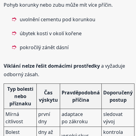
Pohyb korunky nebo zubu může mít více příčin.
uvolnění cementu pod korunkou
úbytek kosti v okolí kořene
pokročilý zánět dásní
Viklání nelze řešit domácími prostředky
a vyžaduje
odborný zásah.
Typ bolesti
Čas
Pravděpodobná
Doporučený
nebo
výskytu
příčina
postup
příznaku
Mírná
první
adaptace
sledovat
citlivost
dny
po zákroku
vývoj
Bolest
dny až
kontrola
vysoký skus