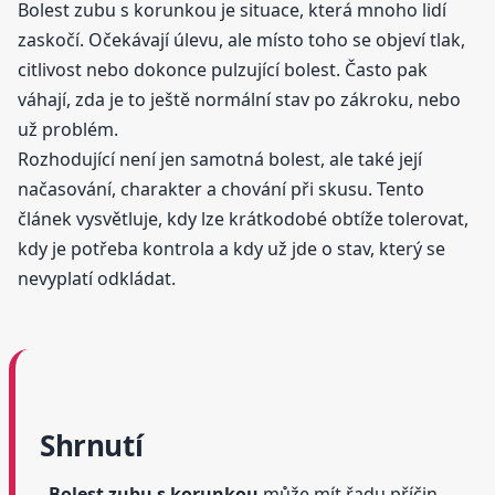
Bolest zubu s korunkou je situace, která mnoho lidí
zaskočí. Očekávají úlevu, ale místo toho se objeví tlak,
citlivost nebo dokonce pulzující bolest. Často pak
váhají, zda je to ještě normální stav po zákroku, nebo
už problém.
Rozhodující není jen samotná bolest, ale také její
načasování, charakter a chování při skusu. Tento
článek vysvětluje, kdy lze krátkodobé obtíže tolerovat,
kdy je potřeba kontrola a kdy už jde o stav, který se
nevyplatí odkládat.
Shrnutí
Bolest zubu s korunkou
může mít řadu příčin