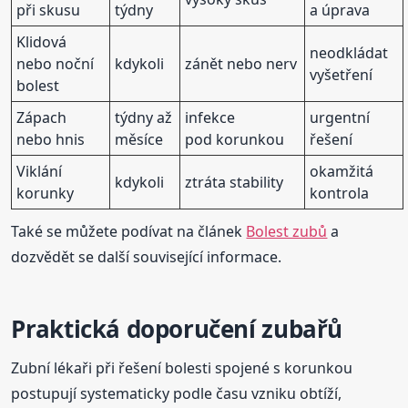
při skusu
týdny
a úprava
Klidová
neodkládat
nebo noční
kdykoli
zánět nebo nerv
vyšetření
bolest
Zápach
týdny až
infekce
urgentní
nebo hnis
měsíce
pod korunkou
řešení
Viklání
okamžitá
kdykoli
ztráta stability
korunky
kontrola
Také se můžete podívat na článek
Bolest zubů
a
dozvědět se další související informace.
Praktická doporučení zubařů
Zubní lékaři při řešení bolesti spojené s korunkou
postupují systematicky podle času vzniku obtíží,