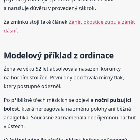
a narušuje důvěru v provedený zákrok.
Za zmínku stojí také článek
Zánět okostice zubu a zánět
dásní
.
Modelový příklad z ordinace
Žena ve věku 52 let absolvovala nasazení korunky
na horním stoličce. První dny pociťovala mírný tlak,
který postupně odezněl.
Po přibližně třech měsících se objevila
noční pulzující
bolest
, která nereagovala na změnu polohy ani běžná
analgetika. Současně zaznamenala nepříjemnou pachuť
v ústech.
Vyšetření odhalilo zánět v oblasti kořene způsobený