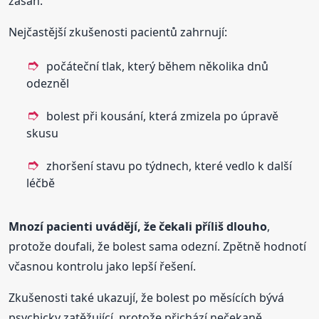
zásah.
Nejčastější zkušenosti pacientů zahrnují:
počáteční tlak, který během několika dnů
odezněl
bolest při kousání, která zmizela po úpravě
skusu
zhoršení stavu po týdnech, které vedlo k další
léčbě
Mnozí pacienti uvádějí, že čekali příliš dlouho
,
protože doufali, že bolest sama odezní. Zpětně hodnotí
včasnou kontrolu jako lepší řešení.
Zkušenosti také ukazují, že bolest po měsících bývá
psychicky zatěžující, protože přichází nečekaně